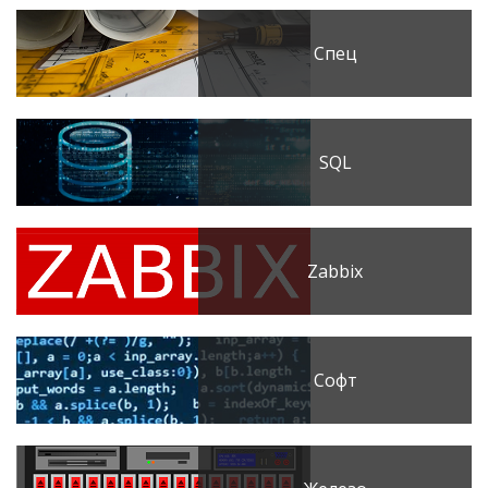
Спец
SQL
Zabbix
Софт