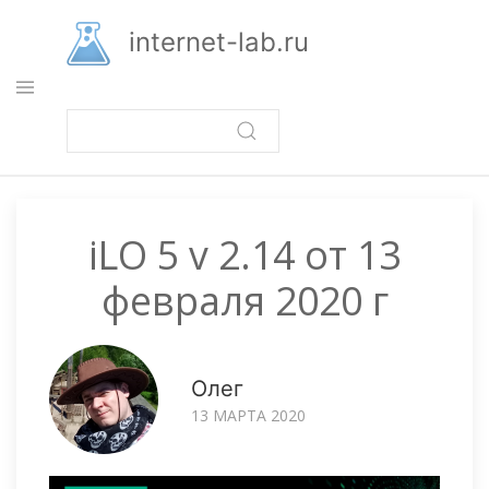
Перейти
к
internet-lab.ru
основному
содержанию
iLO 5 v 2.14 от 13
февраля 2020 г
Олег
13 МАРТА 2020