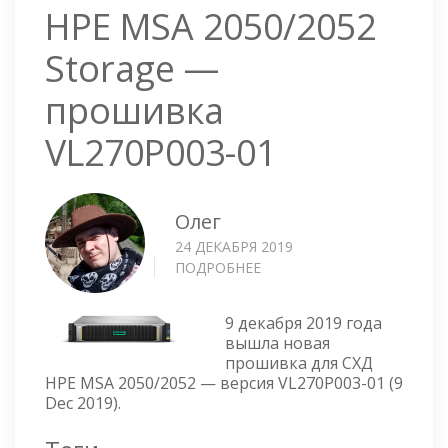
HPE MSA 2050/2052
Storage —
прошивка
VL270P003-01
Олег
24 ДЕКАБРЯ 2019
ПОДРОБНЕЕ
О
HPE
MSA
9 декабря 2019 года
2050/2052
вышла новая
STORAGE
прошивка для СХД
—
HPE MSA 2050/2052 — версия VL270P003-01 (9
ПРОШИВКА
Dec 2019).
VL270P003-
01