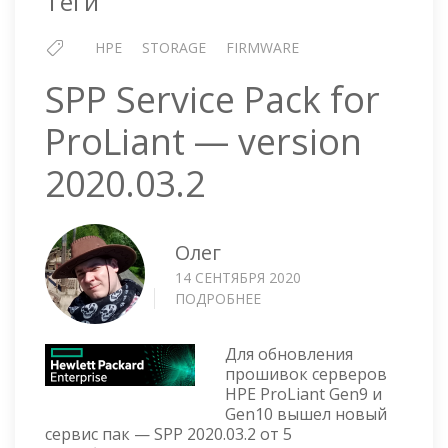
Теги
HPE
STORAGE
FIRMWARE
SPP Service Pack for
ProLiant — version
2020.03.2
Олег
14 СЕНТЯБРЯ 2020
ПОДРОБНЕЕ
О
SPP
SERVICE
Для обновления
PACK
прошивок серверов
FOR
HPE ProLiant Gen9 и
PROLIANT
Gen10 вышел новый
—
сервис пак — SPP 2020.03.2 от 5
VERSION