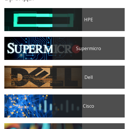
HPE
Supermicro
Dell
Cisco