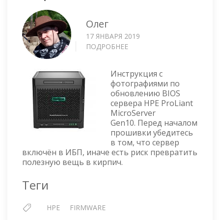
Олег
17 ЯНВАРЯ 2019
ПОДРОБНЕЕ
О
HPE
PROLIANT
Инструкция с
MICROSERVER
фотографиями по
GEN10
обновлению BIOS
—
сервера HPE ProLiant
ОБНОВЛЯЕМ
MicroServer
BIOS
Gen10. Перед началом
ЧЕРЕЗ
прошивки убедитесь
UEFI
в том, что сервер
включён в ИБП, иначе есть риск превратить
полезную вещь в кирпич.
Теги
HPE
FIRMWARE