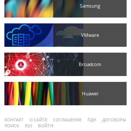
Samsung
VMware
Broadcom
Huawei
Меню
КОНТАКТ
О САЙТЕ
СОГЛАШЕНИЕ
ПДН
ДОГОВОРЫ
ПОИСК
RSS
ВОЙТИ