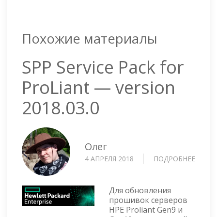
Похожие материалы
SPP Service Pack for
ProLiant — version
2018.03.0
Олег
4 АПРЕЛЯ 2018
ПОДРОБНЕЕ
О
SPP
SERVI
PACK
Для обновления
FOR
прошивок серверов
HPE Proliant Gen9 и
PROLI