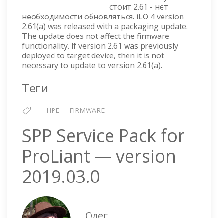
ОТ
стоит 2.61 - нет
20
необходимости обновляться. iLO 4 version
СЕНТЯБРЯ
2.61(a) was released with a packaging update.
2018
The update does not affect the firmware
Г
functionality. If version 2.61 was previously
deployed to target device, then it is not
necessary to update to version 2.61(a).
Теги
HPE
FIRMWARE
SPP Service Pack for
ProLiant — version
2019.03.0
Олег