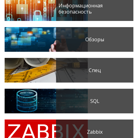
Информационная
безопасность
Обзоры
Спец
SQL
Zabbix