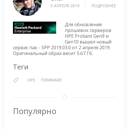
5 АПРЕЛЯ 2019
ПОДРОБНЕЕ
О
SPP
SERVI
PACK
Для обновления
FOR
прошивок серверов
HPE Proliant Gen9 и
PROLI
Gen10 вышел новый
—
сервис пак - SPP 2019.03.0 от 2 апреля 2019.
VERSI
Оригинальный образ весит 5.67 Гб.
2019.0
Теги
HPE
FIRMWARE
Популярно