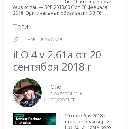
Gen10 вышел новый
—
сервис пак — SPP 2018.03.0 от 28 февраля
VERSI
2018. Оригинальный образ весит 5.3 Гб.
2018.0
Теги
HPE
FIRMWARE
iLO 4 v 2.61a от 20
сентября 2018 г
Олег
9 ОКТЯБРЯ 2018
ПОДРОБНЕЕ
О
ILO
4
20 сентября 2018 г
V
вышла новая версия
2.61A
ILO 2.61a. Тем у кого