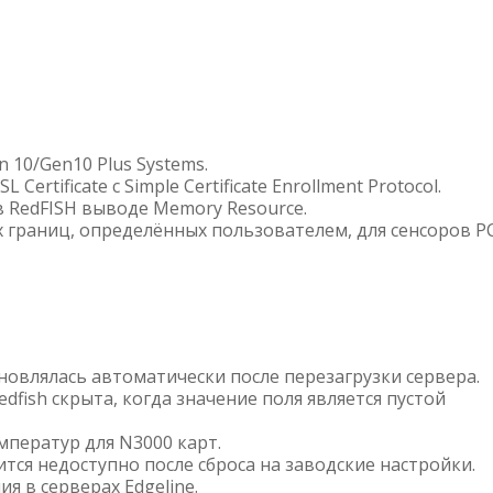
 10/Gen10 Plus Systems.
ertificate с Simple Certificate Enrollment Protocol.
 RedFISH выводе Memory Resource.
границ, определённых пользователем, для сенсоров P
бновлялась автоматически после перезагрузки сервера.
dfish скрыта, когда значение поля является пустой
ператур для N3000 карт.
тся недоступно после сброса на заводские настройки.
я в серверах Edgeline.