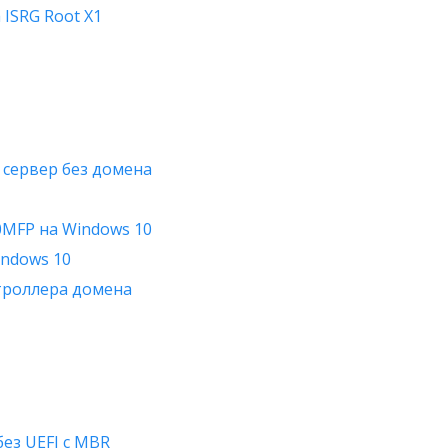
 ISRG Root X1
 сервер без домена
0MFP на Windows 10
indows 10
нтроллера домена
ез UEFI с MBR