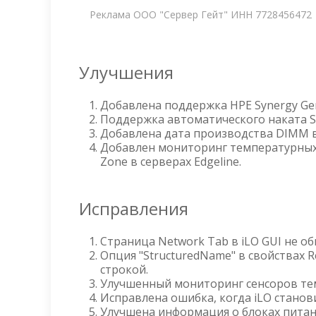
Реклама ООО "Сервер Гейт" ИНН 7728456472
Улучшения
Добавлена поддержка HPE Synergy Gen
Поддержка автоматического наката SSL C
Добавлена дата производства DIMM в
Добавлен мониторинг температурных 
Zone в серверах Edgeline.
Исправления
Страница Network Tab в iLO GUI не о
Опция "StructuredName" в свойствах Re
строкой.
Улучшенный мониторинг сенсоров тем
Исправлена ошибка, когда iLO станови
Улучшена информация о блоках питани