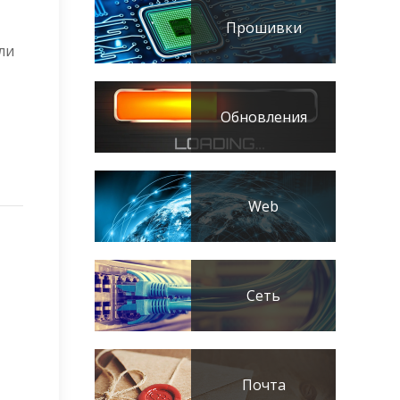
Прошивки
ли
Обновления
Web
Сеть
Почта