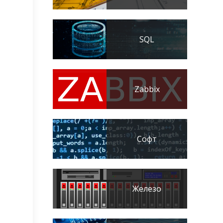
SQL
Zabbix
Софт
Железо