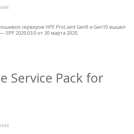
БНЕЕ
О
SPP
SERVICE
PACK
рошивок серверов HPE ProLiant Gen9 и Gen10 вышел
FOR
— SPP 2020.03.0 от 30 марта 2020.
PROLIANT
—
VERSION
2020.03.0
 Service Pack for
БНЕЕ
О
SPP