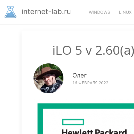
Перейти
Основная
к
internet-lab.ru
WINDOWS
LINUX
основному
навигация
содержанию
iLO 5 v 2.60(
Олег
16 ФЕВРАЛЯ 2022