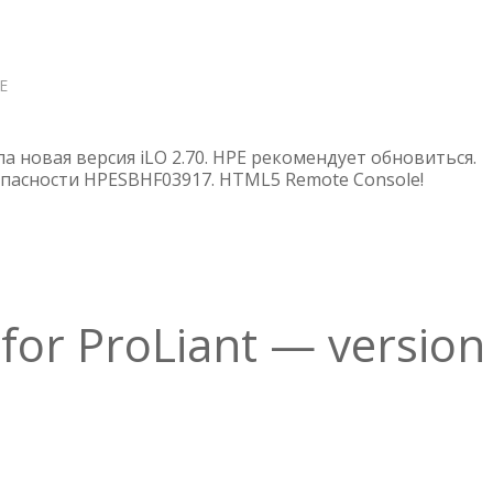
Е
О
ILO
4
V
ла новая версия iLO 2.70. HPE рекомендует обновиться.
2.70
пасности HPESBHF03917. HTML5 Remote Console!
ОТ
14
МАЯ
2019
Г
 for ProLiant — version