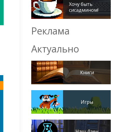
Хочу быть
сисадмином!
Реклама
Актуально
Книги
Игры
Наш Дзен