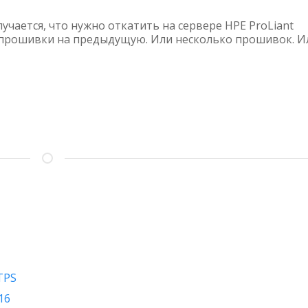
—
DOWNGRADE
лучается, что нужно откатить на сервере HPE ProLiant
SERVICE
прошивки на предыдущую. Или несколько прошивок. И
PACK
FOR
PROLIANT
TPS
16