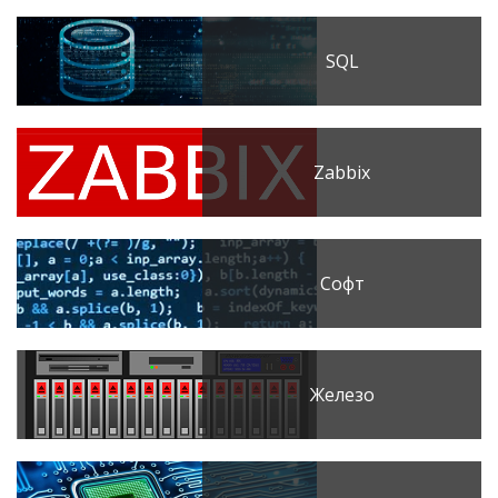
SQL
Zabbix
Софт
Железо