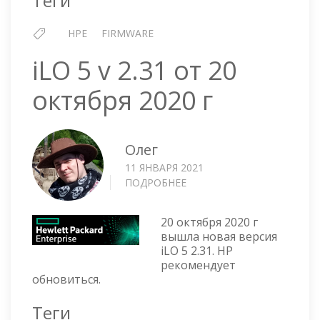
Теги
HPE
FIRMWARE
iLO 5 v 2.31 от 20
октября 2020 г
Олег
11 ЯНВАРЯ 2021
ПОДРОБНЕЕ
О
ILO
5
20 октября 2020 г
V
вышла новая версия
2.31
iLO 5 2.31. HP
ОТ
рекомендует
20
обновиться.
ОКТЯБРЯ
2020
Теги
Г