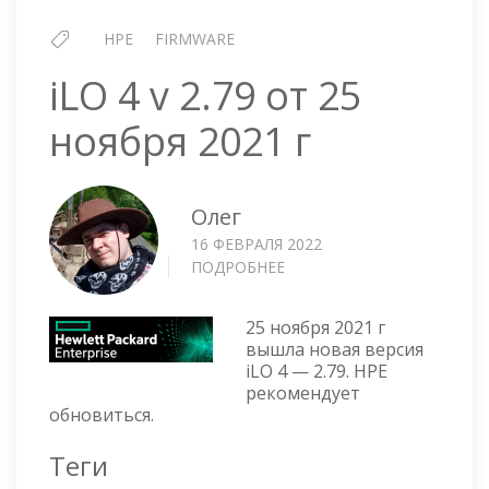
HPE
FIRMWARE
iLO 4 v 2.79 от 25
ноября 2021 г
Олег
16 ФЕВРАЛЯ 2022
ПОДРОБНЕЕ
О
ILO
4
25 ноября 2021 г
V
вышла новая версия
2.79
iLO 4 — 2.79. HPE
ОТ
рекомендует
25
обновиться.
НОЯБРЯ
2021
Теги
Г