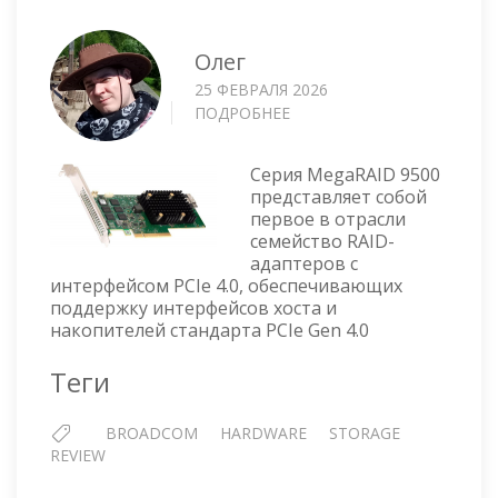
Олег
25 ФЕВРАЛЯ 2026
ПОДРОБНЕЕ
О
RAID
КОНТРОЛЛЕР
Серия MegaRAID 9500
BROADCOM
представляет собой
MEGARAID
первое в отрасли
9560-
семейство RAID-
8I
адаптеров с
—
интерфейсом PCIe 4.0, обеспечивающих
CN2M95608I4G
поддержку интерфейсов хоста и
накопителей стандарта PCIe Gen 4.0
Теги
BROADCOM
HARDWARE
STORAGE
REVIEW