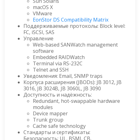
Sun Solaris
macOS X
VMware
EonStor DS Compatibility Matrix
Поддерживаемые протоколы: Block level:
FC, iSCSI, SAS
Управление
Web-based SANWatch management
software
Embedded RAIDWatch
Terminal via RS-232C
Telnet and SSH
Уведомления: Email, SNMP traps
Корпуса расширения (JBODs): JB 3012, JB
3016, JB 3024B, JB 3060L, JB 3090
Доступность и надёжность:
Redundant, hot-swappable hardware
modules
Device mapper
Trunk group
Cache safe technology
Стандарты и сертификаты:
Безопасность: UL, BSMI, CB,