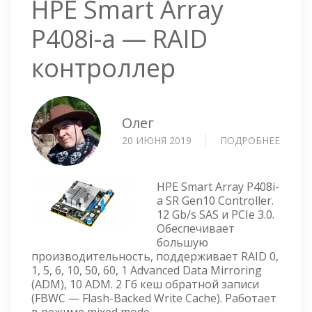
HPE Smart Array
P408i-a — RAID
контроллер
Олег
20 ИЮНЯ 2019
ПОДРОБНЕЕ
О
HPE
SMAR
ARRAY
HPE Smart Array P408i-
P408I-
a SR Gen10 Controller.
12 Gb/s SAS и PCIe 3.0.
A
Обеспечивает
—
большую
RAID
производительность, поддерживает RAID 0,
КОНТ
1, 5, 6, 10, 50, 60, 1 Advanced Data Mirroring
(ADM), 10 ADM. 2 Гб кеш обратной записи
(FBWC — Flash-Backed Write Cache). Работает
в режиме mixed mode