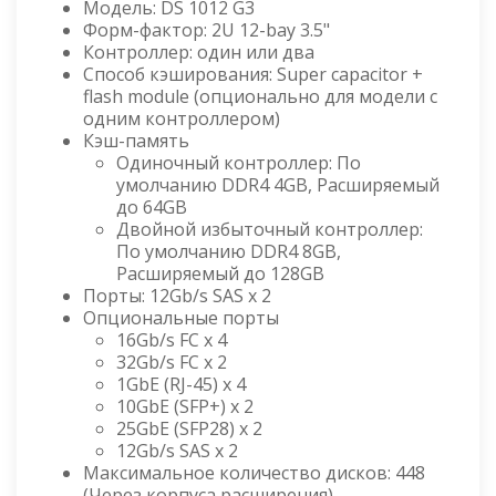
Модель: DS 1012 G3
Форм-фактор: 2U 12-bay 3.5"
Контроллер: один или два
Способ кэширования: Super capacitor +
flash module (опционально для модели с
одним контроллером)
Кэш-память
Одиночный контроллер: По
умолчанию DDR4 4GB, Расширяемый
до 64GB
Двойной избыточный контроллер:
По умолчанию DDR4 8GB,
Расширяемый до 128GB
Порты: 12Gb/s SAS x 2
Опциональные порты
16Gb/s FC x 4
32Gb/s FC x 2
1GbE (RJ-45) x 4
10GbE (SFP+) x 2
25GbE (SFP28) x 2
12Gb/s SAS x 2
Максимальное количество дисков: 448
(Через корпуса расширения)