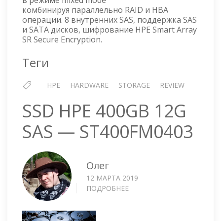
комбинируя параллельно RAID и HBA
операции. 8 внутренних SAS, поддержка SAS
и SATA дисков, шифрование HPE Smart Array
SR Secure Encryption.
Теги
HPE
HARDWARE
STORAGE
REVIEW
SSD HPE 400GB 12G
SAS — ST400FM0403
Олег
12 МАРТА 2019
ПОДРОБНЕЕ
О
SSD
HPE
400GB