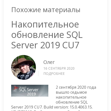
Похожие материалы
Накопительное
обновление SQL
Server 2019 CU7
Олег
16 СЕНТЯБРЯ 2020
ПОДРОБНЕЕ
О
НАКОПИТЕЛЬНОЕ
ОБНОВЛЕНИЕ
2 сентября 2020 года
SQL
вышло седьмое
SERVER
накопительное
2019
обновление SQL
CU7
Server 2019 CU7. Build version: 15.0.4063.15.