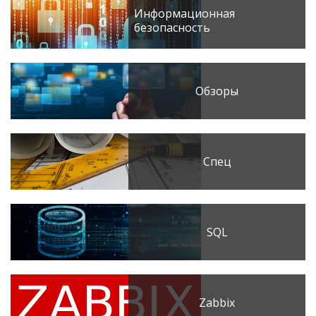
Информационная
безопасность
Обзоры
Спец
SQL
Zabbix