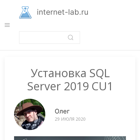
Перейти
к
internet-lab.ru
основному
содержанию
Установка SQL
Server 2019 CU1
Олег
29 ИЮЛЯ 2020