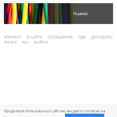
Huawei
Меню
КОНТАКТ
О САЙТЕ
СОГЛАШЕНИЕ
ПДН
ДОГОВОРЫ
ПОИСК
RSS
ВОЙТИ
учётной
записи
пользователя
Продолжая пользоваться сайтом, вы даете согласие на