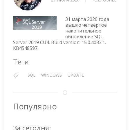
НАКО
ОБНО
SQL
31 марта 2020 года
SERVE
вышло четвёртое
накопительное
2019
обновление SQL
CU4
Server 2019 CU4. Build version: 15.0.4033.1.
KB4548597.
Теги
SQL
WINDOWS
UPDATE
Популярно
За сегодня: