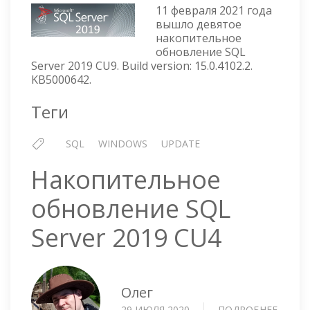
ОБНОВЛЕНИЕ
11 февраля 2021 года
SQL
вышло девятое
SERVER
накопительное
2019
обновление SQL
CU9
Server 2019 CU9. Build version: 15.0.4102.2.
KB5000642.
Теги
SQL
WINDOWS
UPDATE
Накопительное
обновление SQL
Server 2019 CU4
Олег
29 ИЮЛЯ 2020
ПОДРОБНЕЕ
О