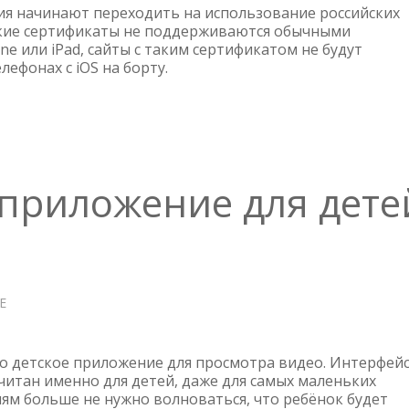
ПОДДЕРЖКА
я начинают переходить на использование российских
РАБОТЫ
акие сертификаты не поддерживаются обычными
ne или iPad, сайты с таким сертификатом не будут
САЙТОВ
лефонах с iOS на борту.
С
РОССИЙСКИМИ
СЕРТИФИКАТАМИ
 приложение для дете
Е
О
YOUTUBE
KIDS
—
то детское приложение для просмотра видео. Интерфейс
ПРИЛОЖЕНИЕ
читан именно для детей, даже для самых маленьких
лям больше не нужно волноваться, что ребёнок будет
ДЛЯ