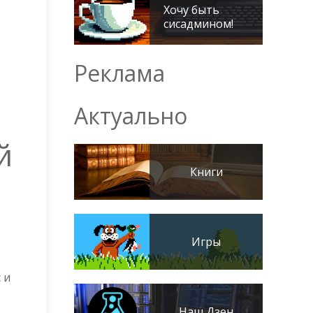
Хочу быть
сисадмином!
Реклама
Актуально
й
Книги
Игры
 и
Наш Дзен