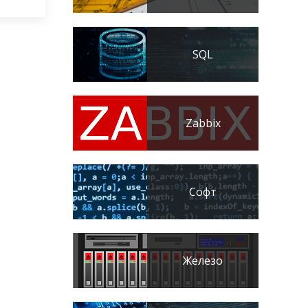
SQL
Zabbix
Софт
Железо