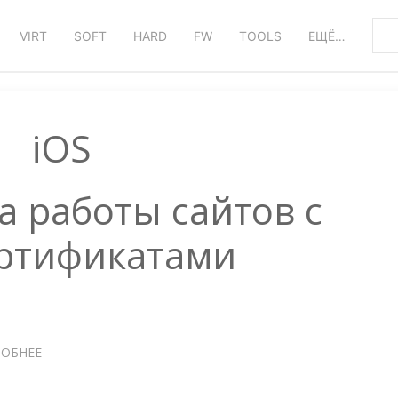
VIRT
SOFT
HARD
FW
TOOLS
ЕЩЁ…
iOS
а работы сайтов с
ертификатами
ОБНЕЕ
О
IOS
—