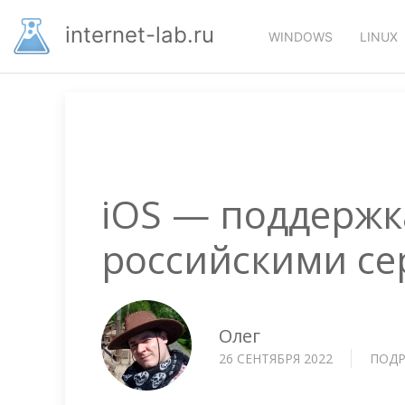
Перейти
Основная
к
internet-lab.ru
WINDOWS
LINUX
основному
навигация
содержанию
iOS — поддержк
российскими с
Олег
26 СЕНТЯБРЯ 2022
ПОДР