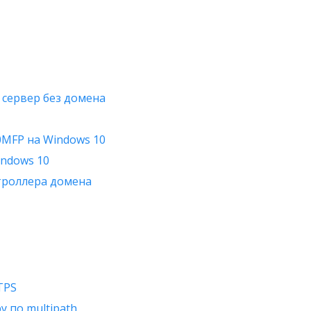
 сервер без домена
0MFP на Windows 10
indows 10
нтроллера домена
TPS
у по multipath