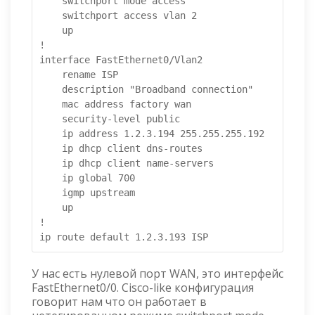
    switchport mode access

    switchport access vlan 2

    up

!

interface FastEthernet0/Vlan2

    rename ISP

    description "Broadband connection"

    mac address factory wan

    security-level public

    ip address 1.2.3.194 255.255.255.192

    ip dhcp client dns-routes

    ip dhcp client name-servers

    ip global 700

    igmp upstream

    up

!

ip route default 1.2.3.193 ISP
У нас есть нулевой порт WAN, это интерфейс
FastEthernet0/0. Cisco-like конфигурация
говорит нам что он работает в