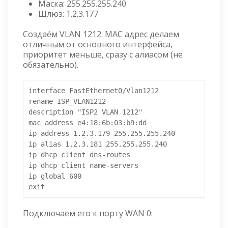
Маска: 255.255.255.240
Шлюз: 1.2.3.177
Создаём VLAN 1212. MAC адрес делаем
отличным от основного интерфейса,
приоритет меньше, сразу с алиасом (не
обязательно).
interface FastEthernet0/Vlan1212

rename ISP_VLAN1212

description "ISP2 VLAN 1212"

mac address e4:18:6b:03:b9:dd

ip address 1.2.3.179 255.255.255.240

ip alias 1.2.3.181 255.255.255.240

ip dhcp client dns-routes

ip dhcp client name-servers

ip global 600

exit
Подключаем его к порту WAN 0: