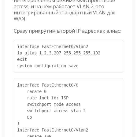
нетегированном режиме switchport mode
access, и на нём работает VLAN 2, это
интегрированный стандартный VLAN для
WAN.
Сразу прикрутим второй IP адрес как алиас:
interface FastEthernet0/Vlan2

ip alias 1.2.3.207 255.255.255.192

exit

system configuration save 
interface FastEthernet0/0

    rename 0

    role inet for ISP

    switchport mode access

    switchport access vlan 2

    up

!

interface FastEthernet0/Vlan2

    rename ISP
