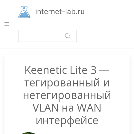
Перейти
к
internet-lab.ru
основному
содержанию
Keenetic Lite 3 —
тегированный и
нетегированный
VLAN на WAN
интерфейсе