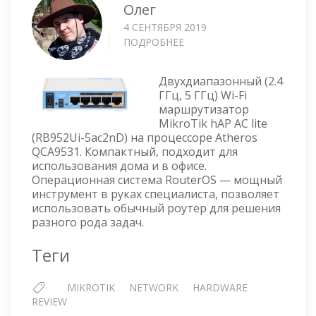
Олег
4 СЕНТЯБРЯ 2019
ПОДРОБНЕЕ
О
WI-
FI
Двухдиапазонный (2.4
МАРШРУТИЗАТОР
ГГц, 5 ГГц) Wi-Fi
MIKROTIK
маршрутизатор
HAP
MikroTik hAP AC lite
AC
(RB952Ui-5ac2nD) на процессоре Atheros
LITE
QCA9531. Компактный, подходит для
RB952UI-
использования дома и в офисе.
5AC2ND
Операционная система RouterOS — мощный
инструмент в руках специалиста, позволяет
использовать обычный роутер для решения
разного рода задач.
Теги
MIKROTIK
NETWORK
HARDWARE
REVIEW