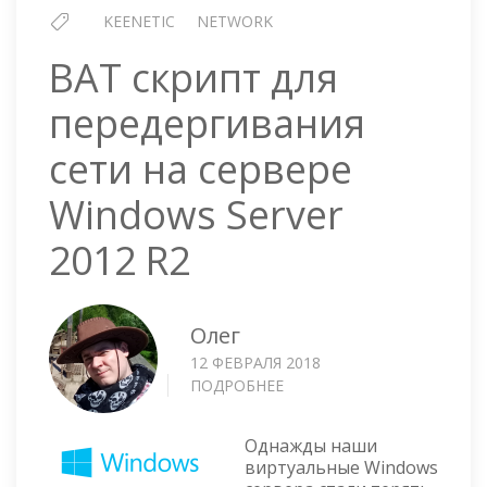
ИНТЕРФЕЙС
KEENETIC
NETWORK
BAT скрипт для
передергивания
сети на сервере
Windows Server
2012 R2
Олег
12 ФЕВРАЛЯ 2018
ПОДРОБНЕЕ
О
BAT
СКРИПТ
Однажды наши
ДЛЯ
виртуальные Windows
ПЕРЕДЕРГИВАНИЯ