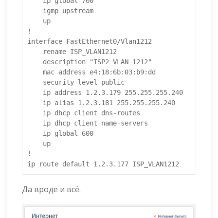
    ip global 700

    igmp upstream

    up

!

interface FastEthernet0/Vlan1212

    rename ISP_VLAN1212

    description "ISP2 VLAN 1212"

    mac address e4:18:6b:03:b9:dd

    security-level public

    ip address 1.2.3.179 255.255.255.240

    ip alias 1.2.3.181 255.255.255.240

    ip dhcp client dns-routes

    ip dhcp client name-servers

    ip global 600

    up

!

Да вроде и всё.