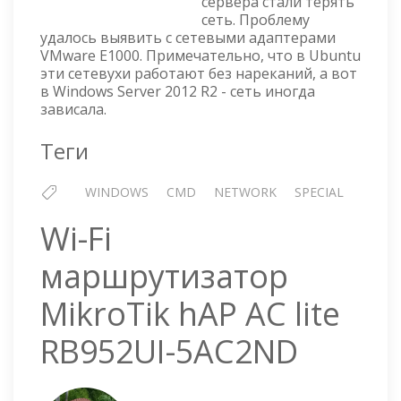
сервера стали терять
СЕТИ
сеть. Проблему
НА
удалось выявить с сетевыми адаптерами
СЕРВЕРЕ
VMware E1000. Примечательно, что в Ubuntu
WINDOWS
эти сетевухи работают без нареканий, а вот
SERVER
в Windows Server 2012 R2 - сеть иногда
2012
зависала.
R2
Теги
WINDOWS
CMD
NETWORK
SPECIAL
Wi-Fi
маршрутизатор
MikroTik hAP AC lite
RB952UI-5AC2ND