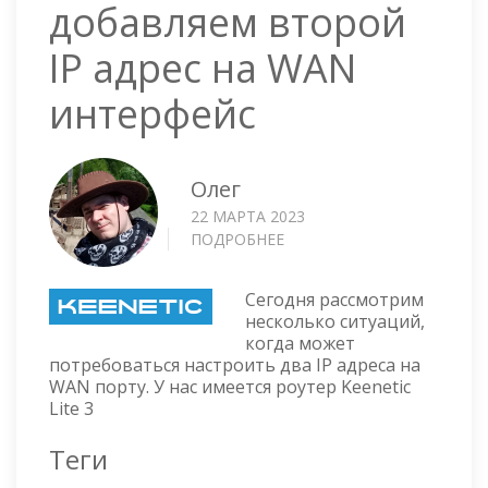
добавляем второй
IP адрес на WAN
интерфейс
Олег
22 МАРТА 2023
ПОДРОБНЕЕ
О
KEENETIC
LITE
Сегодня рассмотрим
3
несколько ситуаций,
—
когда может
ДОБАВЛЯЕМ
потребоваться настроить два IP адреса на
ВТОРОЙ
WAN порту. У нас имеется роутер Keenetic
IP
Lite 3
АДРЕС
НА
Теги
WAN