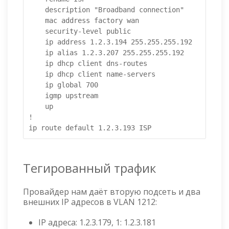
    description "Broadband connection"

    mac address factory wan

    security-level public

    ip address 1.2.3.194 255.255.255.192

    ip alias 1.2.3.207 255.255.255.192

    ip dhcp client dns-routes

    ip dhcp client name-servers

    ip global 700

    igmp upstream

    up

!

Тегированный трафик
Провайдер нам даёт вторую подсеть и два
внешних IP адресов в VLAN 1212:
IP адреса: 1.2.3.179, 1: 1.2.3.181