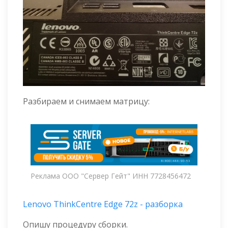
Разбираем и снимаем матрицу:
Реклама ООО "Сервер Гейт" ИНН 7728456472
Lenovo ThinkCentre Edge 72z - разборка
Опишу процедуру сборки.