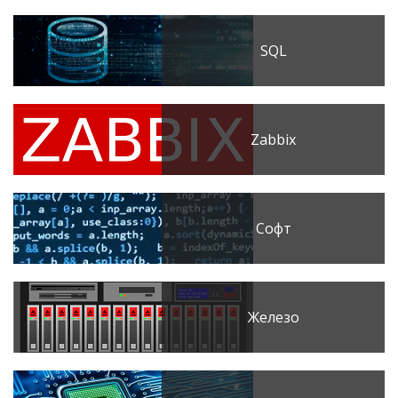
SQL
Zabbix
Софт
Железо