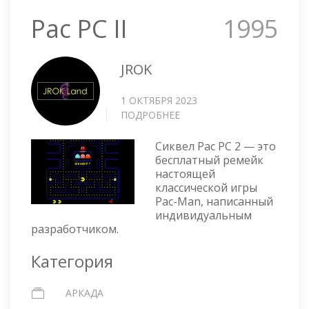
Pac PC II
1995
JROK
1 ОКТЯБРЯ 2023
ПОДРОБНЕЕ
О
PAC
PC
Сиквел Pac PC 2 — это
II
бесплатный ремейк
настоящей
классической игры
Pac-Man, написанный
индивидуальным
разработчиком.
Категория
АРКАДА