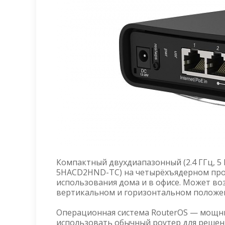
Компактный двухдиапазонный (2.4 ГГц, 5 
5HACD2HND-TC) на четырёхъядерном проц
использования дома и в офисе. Может во
вертикальном и горизонтальном положен
Операционная система RouterOS — мощны
использовать обычный роутер для решени