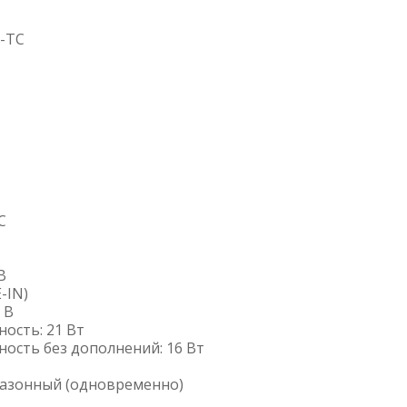
-TC
C
В
E-IN)
 В
ость: 21 Вт
ость без дополнений: 16 Вт
пазонный (одновременно)