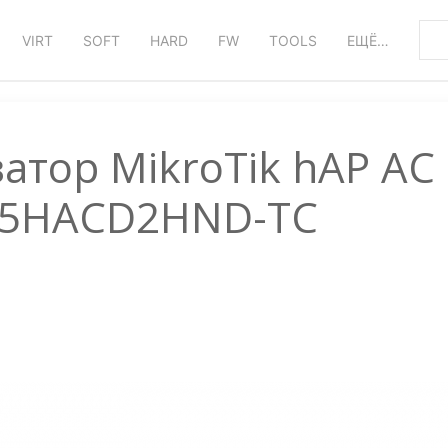
VIRT
SOFT
HARD
FW
TOOLS
ЕЩЁ…
атор MikroTik hAP AC
-5HACD2HND-TC