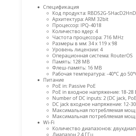
Спецификация
Код продукта: RBD52G-5HacD2HnD
Архитектура: ARM 32bit
Процессор: IPQ-4018
Количество ядер: 4
Частота процессора: 716 MHz
Размеры в мм: 34 x 119 x 98
Уровень лицензии: 4
Операционная система: RouterOS
Память: 128 MB
Флеш-память: 16 MB
Рабочая температура: -40°C до 50°
Питание
PoE in: Passive PoE
PoE in входное напряжение: 18-28 
Number of DC inputs: 2 (DC jack, Po
DC jack входное напряжение: 12-30
Максимальная потребляемая мощн
Максимальная потребляемая мощн
Wi-Fi
Количество диапазонов: двухдиа
Диапазон 2.4 ГГц