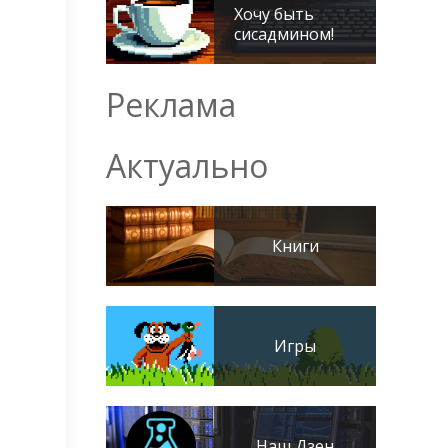
Хочу быть
сисадмином!
Реклама
Актуально
Книги
Игры
Наш Дзен