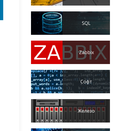
SQL
Zabbix
Софт
Железо