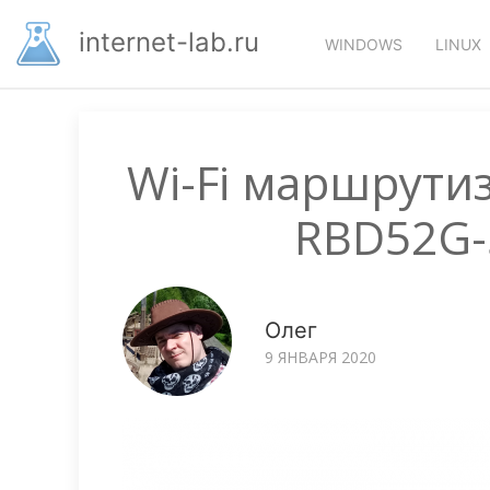
Перейти
Основная
к
internet-lab.ru
WINDOWS
LINUX
основному
навигация
содержанию
Wi-Fi маршрутиз
RBD52G
Олег
9 ЯНВАРЯ 2020