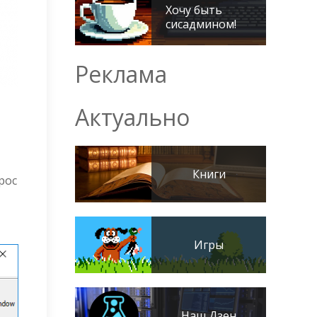
Хочу быть
сисадмином!
Реклама
Актуально
Книги
рос
Игры
Наш Дзен