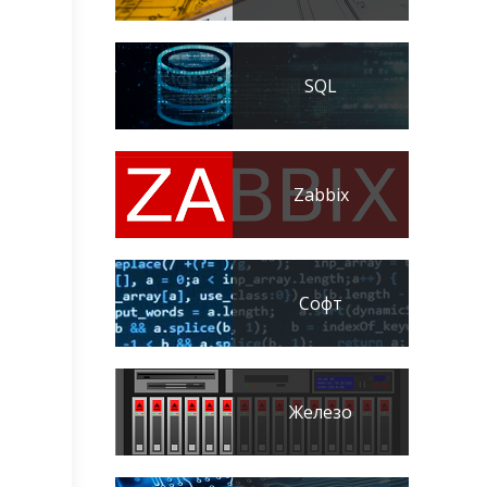
SQL
Zabbix
Софт
Железо