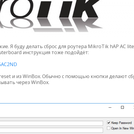
е. Я буду делать сброс для роутера MikroTik hAP AC lite
uterboard инструкция тоже подойдёт:
-5AC2ND
eset и из WinBox. Обычно с помощью кнопки делают сб
сывать через WinBox.