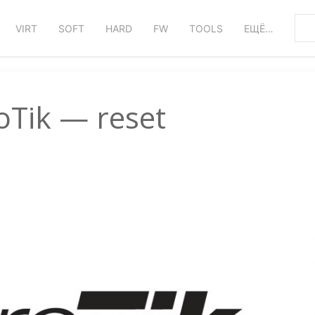
VIRT
SOFT
HARD
FW
TOOLS
ЕЩЁ…
oTik — reset