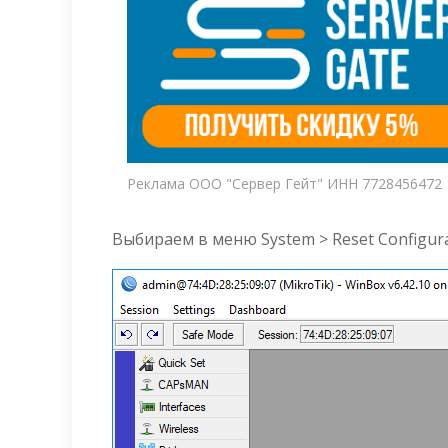
Реклама ООО "Сервер Гейт" ИНН 7728456472
Выбираем в меню System > Reset Configura