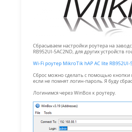
Сбрасываем настройки роутера на заводски
RB952UI-5AC2ND, для других устройств ro
Wi-Fi роутер MikroTik hAP AC lite RB952UI
Сброс можно сделать с помощью кнопки r
если не помнят логин-пароль. Я буду сбра
Логинимся через WinBox к роутеру.