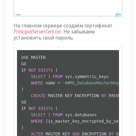
На главном сервере создаём сертификат
PrincipalServerCert.cer
. Не забываем
установить свой пароль.
USE MASTER

GO

IF 
NOT
EXISTS
 (

SELECT
1
FROM
 sys.symmetric_keys 

WHERE
 name 
=
'##MS_DatabaseMasterKey##'
)

CREATE
 MASTER KEY ENCRYPTION 
BY
 PASSWORD 
=
GO

IF 
NOT
EXISTS
 (

SELECT
1
FROM
 sys.databases 

WHERE
 [is_master_key_encrypted_by_server] 
=
)

ALTER
 MASTER KEY 
ADD
 ENCRYPTION 
BY
 SERVICE 