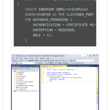
)

CREATE
 ENDPOINT DBMirrorEndPoint

	STATE
=
STARTED 
AS
 TCP (LISTENER_PORT 
=
5023
)

FOR
 DATABASE_MIRRORING (

		AUTHENTICATION 
=
 CERTIFICATE MirrorServe
		ENCRYPTION 
=
 REQUIRED, 

		ROLE 
=
ALL
	)