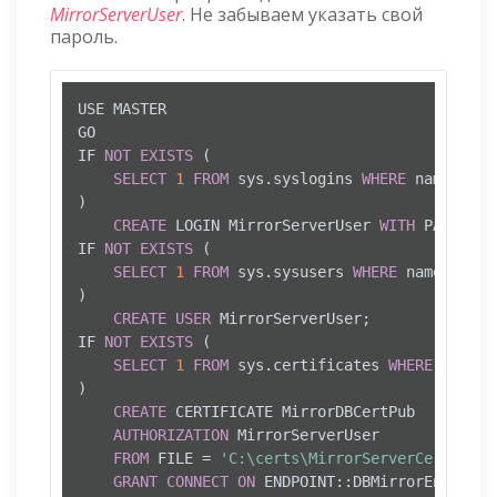
MirrorServerUser
. Не забываем указать свой
пароль.
USE MASTER

GO

IF 
NOT
EXISTS
 (

SELECT
1
FROM
 sys.syslogins 
WHERE
 name 
=
'M
)

CREATE
 LOGIN MirrorServerUser 
WITH
 PASSWORD
IF 
NOT
EXISTS
 (

SELECT
1
FROM
 sys.sysusers 
WHERE
 name 
=
'Mi
)

CREATE
USER
 MirrorServerUser;

IF 
NOT
EXISTS
 (

SELECT
1
FROM
 sys.certificates 
WHERE
 name 
=
)

CREATE
 CERTIFICATE MirrorDBCertPub 

AUTHORIZATION
 MirrorServerUser

FROM
 FILE 
=
'C:\certs\MirrorServerCert.cer'
GRANT
CONNECT
ON
 ENDPOINT::DBMirrorEndPoint 