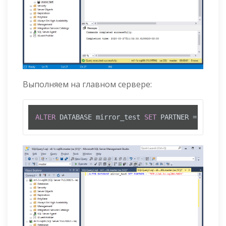
Выполняем на главном сервере:
ALTER
 DATABASE mirror_test 
SET
 PARTNER 
=
'TCP:/