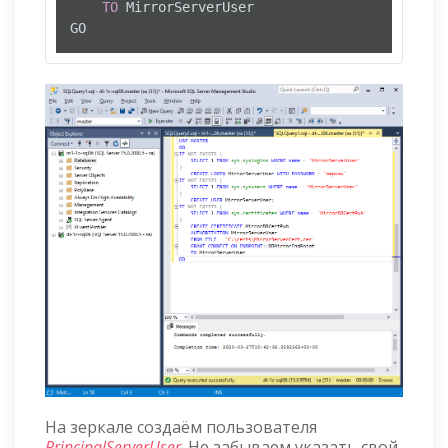
TO
 MirrorServerUser

GO
На зеркале создаём пользователя
PrincipalServerUser
. Не забываем указать свой