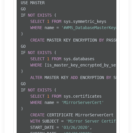
USE MASTER

GO

IF 
NOT
EXISTS
 (

SELECT
1
FROM
 sys.symmetric_keys 

WHERE
 name 
=
'##MS_DatabaseMasterKey##'
)

CREATE
 MASTER KEY ENCRYPTION 
BY
 PASSWORD 
=
GO

IF 
NOT
EXISTS
 (

SELECT
1
FROM
 sys.databases 

WHERE
 [is_master_key_encrypted_by_server] 
=
)

ALTER
 MASTER KEY 
ADD
 ENCRYPTION 
BY
 SERVICE 
GO

IF 
NOT
EXISTS
 (

SELECT
1
FROM
 sys.certificates 

WHERE
 name 
=
'MirrorServerCert'
)

CREATE
 CERTIFICATE MirrorServerCert

WITH
 SUBJECT 
=
'Mirror Server Certificate'
,

	START_DATE 
=
'03/26/2020'
,
