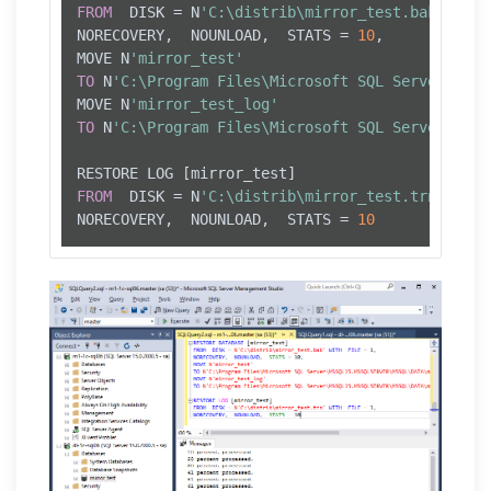
FROM
  DISK 
=
 N
'C:\distrib\mirror_test.bak'
WITH
NORECOVERY,  NOUNLOAD,  STATS 
=
10
,

MOVE N
'mirror_test'
TO
 N
'C:\Program Files\Microsoft SQL Server\MSSQ
MOVE N
'mirror_test_log'
TO
 N
'C:\Program Files\Microsoft SQL Server\MSSQ
FROM
  DISK 
=
 N
'C:\distrib\mirror_test.trn'
WITH
NORECOVERY,  NOUNLOAD,  STATS 
=
10