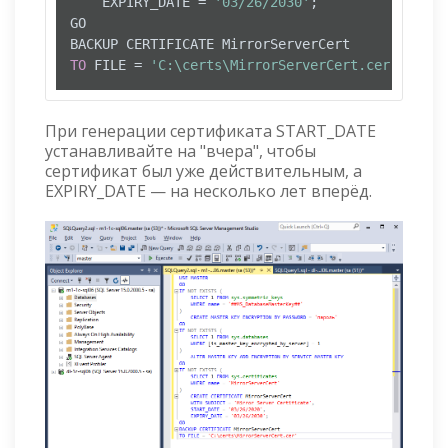
	EXPIRY_DATE 
=
'03/26/2030'
;

GO

TO
 FILE 
=
'C:\certs\MirrorServerCert.cer'
При генерации сертификата START_DATE
устанавливайте на "вчера", чтобы
сертификат был уже действительным, а
EXPIRY_DATE — на несколько лет вперёд.