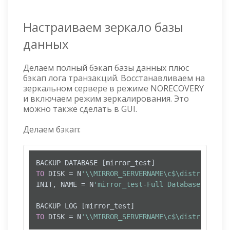
Настраиваем зеркало базы
данных
Делаем полный бэкап базы данных плюс
бэкап лога транзакций. Восстанавливаем на
зеркальном сервере в режиме NORECOVERY
и включаем режим зеркалирования. Это
можно также сделать в GUI.
Делаем бэкап:
TO
 DISK 
=
 N
'\\MIRROR_SERVERNAME\c$\distrib\mirr
INIT, NAME 
=
 N
'mirror_test-Full Database Backup
TO
 DISK 
=
 N
'\\MIRROR_SERVERNAME\c$\distrib\mirr