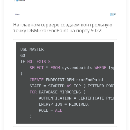
На главном сервере создаём контрольную
точку DBMirrorEndPoint на порту 5022:
USE MASTER

GO

IF 
NOT
EXISTS
 (

SELECT
*
FROM
 sys.endpoints 
WHERE
 type 
=
4
)

CREATE
 ENDPOINT DBMirrorEndPoint

	STATE 
=
 STARTED 
AS
 TCP (LISTENER_PORT 
=
502
FOR
 DATABASE_MIRRORING (

		AUTHENTICATION 
=
 CERTIFICATE PrincipalS
		ENCRYPTION 
=
 REQUIRED, 

		ROLE 
=
ALL
	)