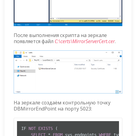
После выполнения скрипта на зеркале
появляется файл
C:\certs\MirrorServerCert.cer
.
На зеркале создаём контрольную точку
DBMirrorEndPoint на порту 5023:
IF 
NOT
EXISTS
 (

SELECT
*
FROM
 sys.endpoints 
WHERE
 type 
=
4