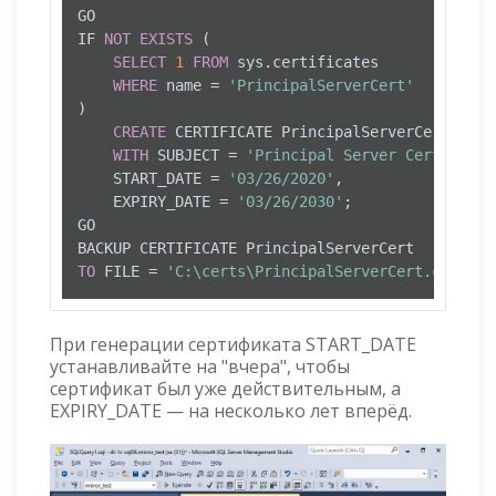
GO

IF 
NOT
EXISTS
 (

SELECT
1
FROM
 sys.certificates 

WHERE
 name 
=
'PrincipalServerCert'
)

CREATE
 CERTIFICATE PrincipalServerCert

WITH
 SUBJECT 
=
'Principal Server Certificat
	START_DATE 
=
'03/26/2020'
,

	EXPIRY_DATE 
=
'03/26/2030'
;

GO

TO
 FILE 
=
'C:\certs\PrincipalServerCert.cer'
При генерации сертификата START_DATE
устанавливайте на "вчера", чтобы
сертификат был уже действительным, а
EXPIRY_DATE — на несколько лет вперёд.