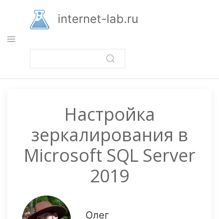
Перейти
к
internet-lab.ru
основному
содержанию
Настройка
зеркалирования в
Microsoft SQL Server
2019
Олег