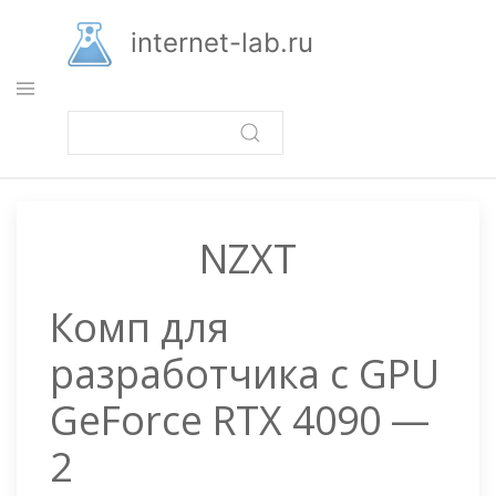
Перейти
к
internet-lab.ru
основному
содержанию
NZXT
Комп для
разработчика с GPU
GeForce RTX 4090 —
2