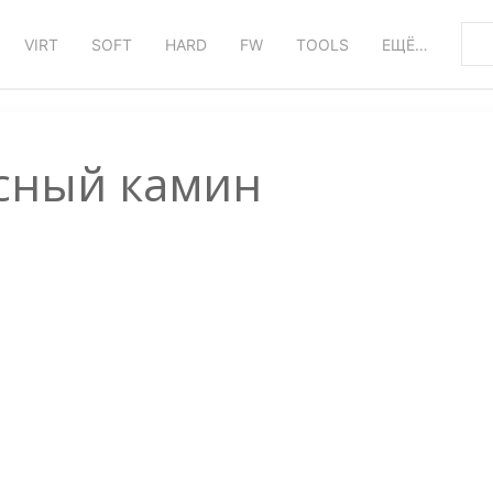
VIRT
SOFT
HARD
FW
TOOLS
ЕЩЁ…
сный камин