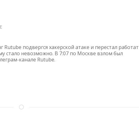
Е
О
RUTUBE
ЛЕЖАЛ
С
г Rutube подвергся хакерской атаке и перестал работат
9
му стало невозможно. В 7:07 по Москве взлом был
леграм-канале Rutube.
ПО
11
МАЯ