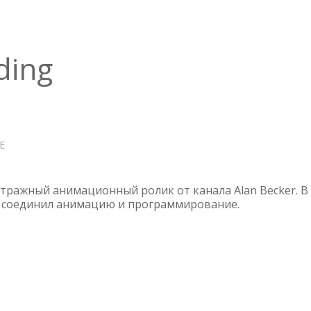
ding
Е
О
ANIMATION
VS.
CODING
ражный анимационный ролик от канала Alan Becker. В
 соединил анимацию и программирование.