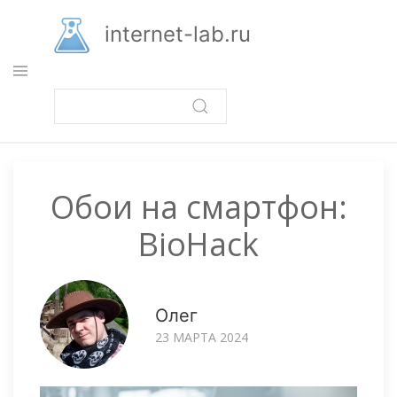
Перейти
к
internet-lab.ru
основному
содержанию
Обои на смартфон:
BioHack
Олег
23 МАРТА 2024