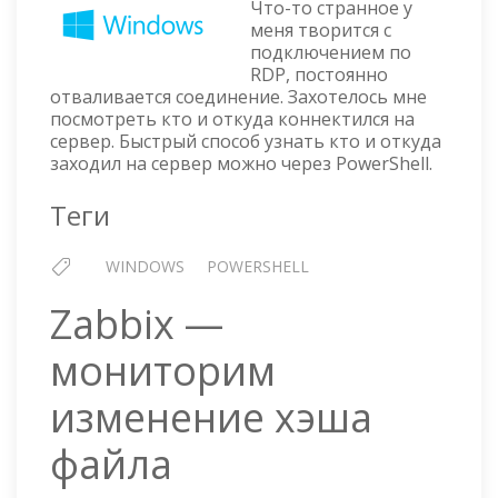
К
Что-то странное у
RDP
меня творится с
подключением по
В
RDP, постоянно
WIND
отваливается соединение. Захотелось мне
посмотреть кто и откуда коннектился на
сервер. Быстрый способ узнать кто и откуда
заходил на сервер можно через PowerShell.
Теги
WINDOWS
POWERSHELL
Zabbix —
мониторим
изменение хэша
файла