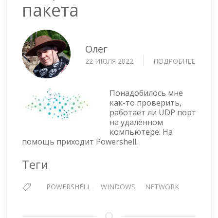
пакета
Олег
22 ИЮЛЯ 2022
ПОДРОБНЕЕ
О
POWER
—
ОТПР
Понадобилось мне
UDP
как-то проверить,
работает ли UDP порт
ПАКЕТ
на удалённом
компьютере. На
помощь приходит Powershell.
Теги
POWERSHELL
WINDOWS
NETWORK