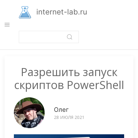
Перейти
к
internet-lab.ru
основному
содержанию
Разрешить запуск
скриптов PowerShell
Олег
28 ИЮЛЯ 2021