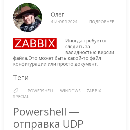
Олег
4 ИЮЛЯ 2024
ПОДРОБНЕЕ
О
ZABBIX
—
МОНИТ
Иногда требуется
ИЗМЕН
следить за
валидностью версии
ХЭША
файла. Это может быть какой-то файл
ФАЙЛА
конфигурации или просто документ.
Теги
POWERSHELL
WINDOWS
ZABBIX
SPECIAL
Powershell —
отправка UDP