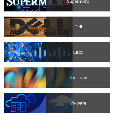
Supermicro
Dell
Cisco
Samsung
VMware