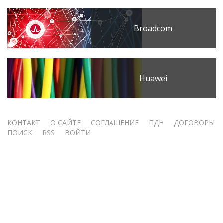
Broadcom
Huawei
Меню
КОНТАКТ
О САЙТЕ
СОГЛАШЕНИЕ
ПДН
ДОГОВОРЫ
ПОИСК
RSS
ВОЙТИ
учётной
записи
пользователя