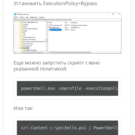
Установить ExecutionPolicy=Bypass.
Ещё можно запустить скрипт с явно
указанной политикой:
powershell.exe -noprofile -executionpolicy bypa
Или так:
Get
-Content c:\ps\hello.ps1 | PowerShell.exe -n