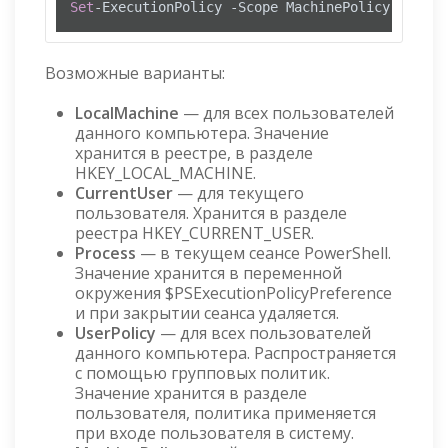
Set
-ExecutionPolicy -Scope MachinePolicy -Execu
Возможные варианты:
LocalMachine
— для всех пользователей
данного компьютера. Значение
хранится в реестре, в разделе
HKEY_LOCAL_MACHINE.
CurrentUser
— для текущего
пользователя. Хранится в разделе
реестра HKEY_CURRENT_USER.
Process
— в текущем сеансе PowerShell.
Значение хранится в переменной
окружения $PSExecutionPolicyPreference
и при закрытии сеанса удаляется.
UserPolicy
— для всех пользователей
данного компьютера. Распространяется
с помощью групповых политик.
Значение хранится в разделе
пользователя, политика применяется
при входе пользователя в систему.