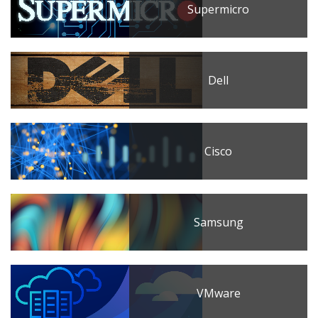
Supermicro
Dell
Cisco
Samsung
VMware