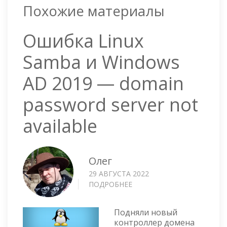
Похожие материалы
Ошибка Linux
Samba и Windows
AD 2019 — domain
password server not
available
Олег
29 АВГУСТА 2022
ПОДРОБНЕЕ
О
ОШИБКА
LINUX
Подняли новый
SAMBA
контроллер домена
И