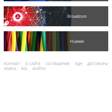
Broadcom
Huawei
Меню
КОНТАКТ
О САЙТЕ
СОГЛАШЕНИЕ
ПДН
ДОГОВОРЫ
ПОИСК
RSS
ВОЙТИ
учётной
записи
пользователя