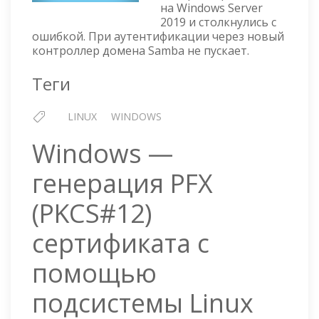
на Windows Server
WINDOWS
2019 и столкнулись с
AD
ошибкой. При аутентификации через новый
2019
контроллер домена Samba не пускает.
—
DOMAIN
Теги
PASSWORD
SERVER
LINUX
WINDOWS
NOT
AVAILABLE
Windows —
генерация PFX
(PKCS#12)
сертификата с
помощью
подсистемы Linux