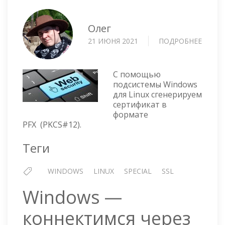
Олег
21 ИЮНЯ 2021
ПОДРОБНЕЕ
О
WIND
—
ГЕНЕР
С помощью
PFX
подсистемы Windows
для Linux сгенерируем
(PKCS#
сертификат в
СЕРТ
формате
С
PFX (PKCS#12).
ПОМ
ПОДС
Теги
LINUX
WINDOWS
LINUX
SPECIAL
SSL
Windows —
коннектимся через