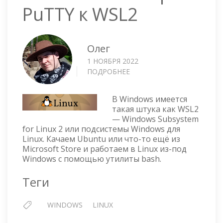
PuTTY к WSL2
Олег
1 НОЯБРЯ 2022
ПОДРОБНЕЕ
О
WINDOWS
—
В Windows имеется
КОННЕКТИМСЯ
такая штука как WSL2
ЧЕРЕЗ
— Windows Subsystem
PUTTY
for Linux 2 или подсистемы Windows для
К
Linux. Качаем Ubuntu или что-то ещё из
WSL2
Microsoft Store и работаем в Linux из-под
Windows с помощью утилиты bash.
Теги
WINDOWS
LINUX