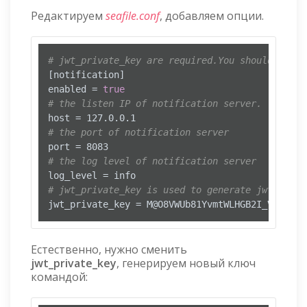
Редактируем
seafile.conf
, добавляем опции.
# jwt_private_key are required.You should gener
[notification]

enabled = 
true
# the listen IP of notification server. (Do not
# the port of notification server
# the log level of notification server
# jwt_private_key is used to generate jwt token
jwt_private_key = M@O8VWUb81YvmtWLHGB2I_V7di5-@
Естественно, нужно сменить
jwt_private_key
, генерируем новый ключ
командой: