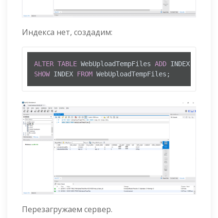
Индекса нет, создадим:
ALTER
TABLE
 WebUploadTempFiles 
ADD
SHOW
 INDEX 
FROM
 WebUploadTempFiles;
Перезагружаем сервер.