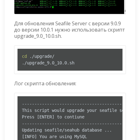
Для обновления Seafile Server с версии 9.0.9
до версии 10.0.1 нужно использовать скрипт
upgrade_9.0_10.0.sh.
cd
 ./upgrade/

./upgrade_9.0_10.0.sh
Лог скрипта обновления:
------------------------------------------------
This script would upgrade your seafile server fr
Press [ENTER] to contiune

------------------------------------------------
Updating seafile/seahub database ...

[INFO] You are using MySQL
