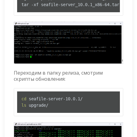
tar -xf seafile-server_10.0.1_x86-64.tar.gz
Переходим в папку релиза, смотрим
скрипты обновления:
cd
ls
 upgrade/