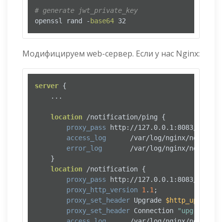
# generate jwt_private_key
openssl rand -
base64
 32
Модифицируем web-сервер. Если у нас Nginx:
server
 {

    ...

location
 /notification/ping {

proxy_pass
 http://127.0.0.1:8083/ping;

access_log
      /var/log/nginx/notifica
error_log
       /var/log/nginx/notifica
    }

location
 /notification {

proxy_pass
 http://127.0.0.1:8083/;

proxy_http_version
1
.
1
;

proxy_set_header
 Upgrade 
$http_upgrade
;

proxy_set_header
 Connection 
"upgrade"
;

access_log
      /var/log/nginx/notifica