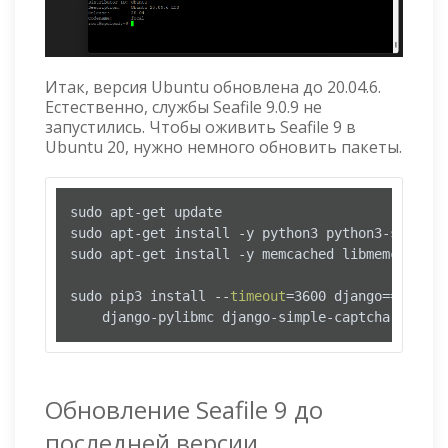
Итак, версия Ubuntu обновлена до 20.04.6.
Естественно, службы Seafile 9.0.9 не
запустились. Чтобы оживить Seafile 9 в
Ubuntu 20, нужно немного обновить пакеты.
sudo apt-get update

sudo apt-get install -y python3 python3-setupto
sudo apt-get install -y memcached libmemcached-d
sudo pip3 install --
timeout
=3600 django==3.2.* 
    django-pylibmc django-simple-captcha python
Обновление Seafile 9 до
последней версии