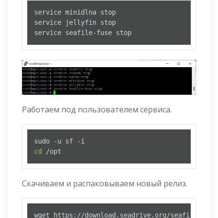
service minidlna stop

service jellyfin stop

service seafile-fuse stop
Работаем под пользователем сервиса.
cd
 /opt
Скачиваем и распаковываем новый релиз.
wget https://download.seadrive.org/seafile-serv