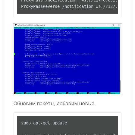
ProxyPass /notification  ws://127.0.0.1:8083/

ProxyPassReverse /notification ws://127.0.0.1:8
Обновим пакеты, добавим новые.
sudo apt-get update
