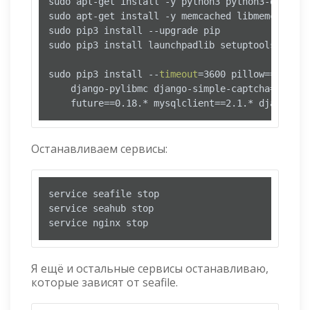
sudo apt-get install -y python3 python3-dev pyt
sudo apt-get install -y memcached libmemcached-d
sudo pip3 install --upgrade pip

sudo pip3 install launchpadlib setuptools-rust

sudo pip3 install --
timeout
=3600 pillow==9.3.* 
    django-pylibmc django-simple-captcha==0.5.*
    future==0.18.* mysqlclient==2.1.* djangosam
Останавливаем сервисы:
service seafile stop

service seahub stop

service nginx stop
Я ещё и остальные сервисы останавливаю,
которые зависят от seafile.