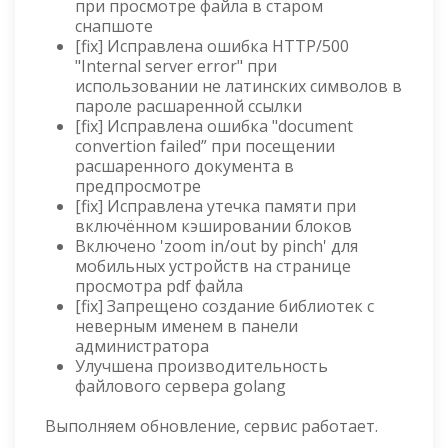
при просмотре файла в старом
снапшоте
[fix] Исправлена ошибка HTTP/500
"Internal server error" при
использовании не латинских символов в
пароле расшаренной ссылки
[fix] Исправлена ошибка "document
convertion failed” при посещении
расшаренного документа в
предпросмотре
[fix] Исправлена утечка памяти при
включённом кэшировании блоков
Включено 'zoom in/out by pinch' для
мобильных устройств на странице
просмотра pdf файла
[fix] Запрещено создание библиотек с
неверным именем в панели
администратора
Улучшена производительность
файлового сервера golang
Выполняем обновление, сервис работает.