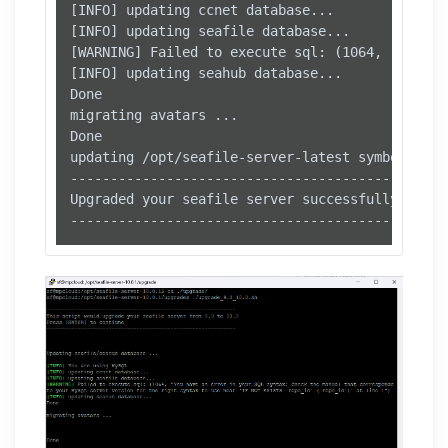
[INFO] updating ccnet database...

[INFO] updating seafile database...

[WARNING] Failed to execute sql: (1064, 
"You ha
[INFO] updating seahub database...

Done

migrating avatars ...

Done

updating /opt/seafile-server-latest symbolic 
li
-----------------------------------------------
Upgraded your seafile server successfully.

-----------------------------------------------