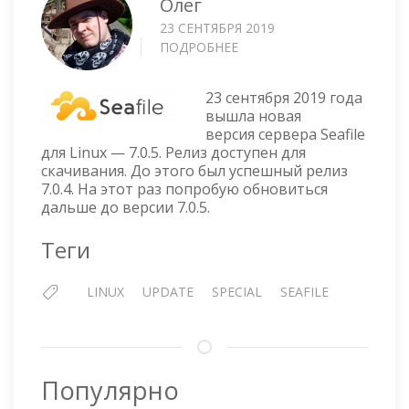
Олег
23 СЕНТЯБРЯ 2019
ПОДРОБНЕЕ
О
SEAFILE
СЕРВЕР
23 сентября 2019 года
ДЛЯ
вышла новая
LINUX
версия сервера Seafile
ВЕРСИЯ
для Linux — 7.0.5. Релиз доступен для
7.0.5
скачивания. До этого был успешный релиз
7.0.4. На этот раз попробую обновиться
дальше до версии 7.0.5.
Теги
LINUX
UPDATE
SPECIAL
SEAFILE
Популярно