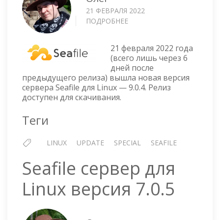
21 ФЕВРАЛЯ 2022
ПОДРОБНЕЕ
О
SEAFILE
СЕРВЕР
21 февраля 2022 года
ДЛЯ
(всего лишь через 6
LINUX
дней после
—
предыдущего релиза) вышла новая версия
9.0.4
сервера Seafile для Linux — 9.0.4. Релиз
доступен для скачивания.
Теги
LINUX
UPDATE
SPECIAL
SEAFILE
Seafile сервер для
Linux версия 7.0.5