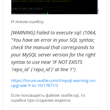
И ловим ошибку:
[WARNING] Failed to execute sql: (1064,
"You have an error in your SQL syntax;
check the manual that corresponds to
your MySQL server version for the right
syntax to use near 'IF NOT EXISTS
`repo_id` (`repo_id`)' at line 1")
https://forum.seafile.com/t/mysql-warning-on-
upgrade-9-to-10/17871/3
Если поковырять файлик seafile.sql, то
ошибка при создании индекса: