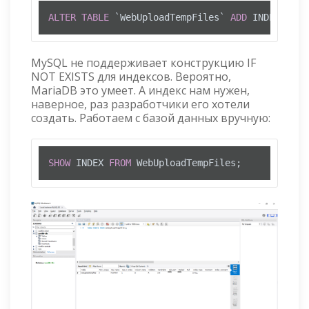
ALTER
TABLE
 `WebUploadTempFiles` 
ADD
 INDEX IF 
N
MySQL не поддерживает конструкцию IF
NOT EXISTS для индексов. Вероятно,
MariaDB это умеет. А индекс нам нужен,
наверное, раз разработчики его хотели
создать. Работаем с базой данных вручную:
SHOW
 INDEX 
FROM
 WebUploadTempFiles;