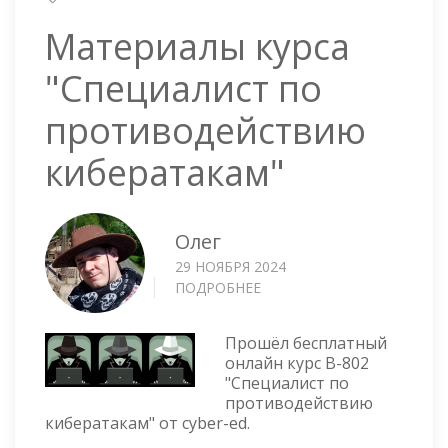
ВИДЕО
Материалы курса
"Специалист по
противодействию
кибератакам"
Олег
29 НОЯБРЯ 2024
ПОДРОБНЕЕ
О
МАТЕРИАЛЫ
КУРСА
Прошёл бесплатный
"СПЕЦИАЛИСТ
онлайн курс B-802
ПО
"Специалист по
ПРОТИВОДЕЙСТВИЮ
противодействию
КИБЕРАТАКАМ"
кибератакам" от cyber-ed.