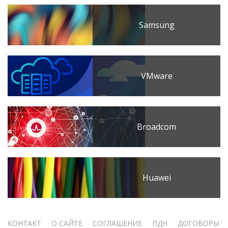
Samsung
VMware
Broadcom
Huawei
Меню
КОНТАКТ
О САЙТЕ
СОГЛАШЕНИЕ
ПДН
ДОГОВОРЫ