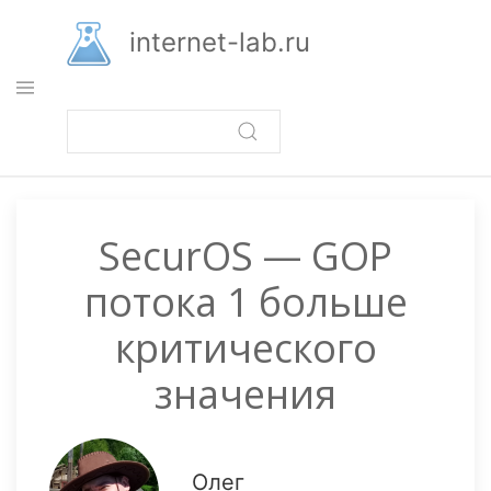
Перейти
к
internet-lab.ru
основному
содержанию
SecurOS — GOP
потока 1 больше
критического
значения
Олег