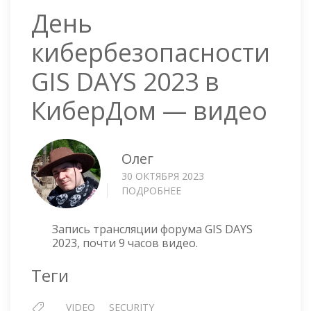
День
кибербезопасности
GIS DAYS 2023 в
КиберДом — видео
Олег
30 ОКТЯБРЯ 2023
ПОДРОБНЕЕ
О
ДЕНЬ
КИБЕРБЕЗОПАСНОСТИ
Запись трансляции форума GIS DAYS
GIS
2023, почти 9 часов видео.
DAYS
2023
Теги
В
КИБЕРДОМ
VIDEO
SECURITY
—