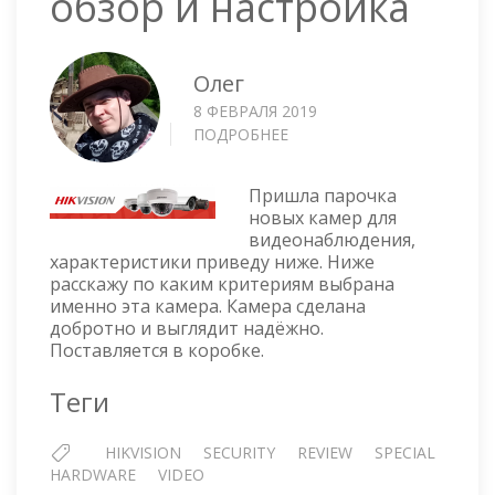
обзор и настройка
Олег
8 ФЕВРАЛЯ 2019
ПОДРОБНЕЕ
О
HIKVISION
IP-
Пришла парочка
КАМЕРА
новых камер для
DS-
видеонаблюдения,
2CD2523G0-
характеристики приведу ниже. Ниже
IS
расскажу по каким критериям выбрана
ОБЗОР
именно эта камера. Камера сделана
И
добротно и выглядит надёжно.
НАСТРОЙКА
Поставляется в коробке.
Теги
HIKVISION
SECURITY
REVIEW
SPECIAL
HARDWARE
VIDEO