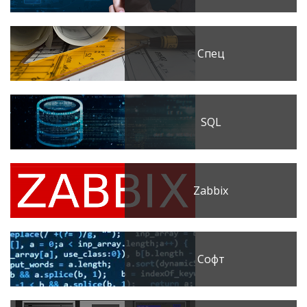
Спец
SQL
Zabbix
Софт