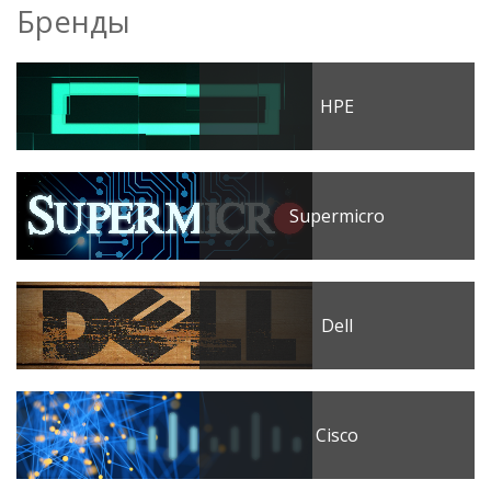
Бренды
HPE
Supermicro
Dell
Cisco