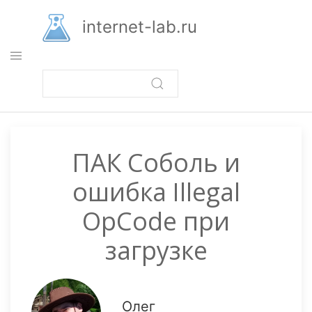
Перейти
к
internet-lab.ru
основному
содержанию
ПАК Соболь и
ошибка Illegal
OpCode при
загрузке
Олег