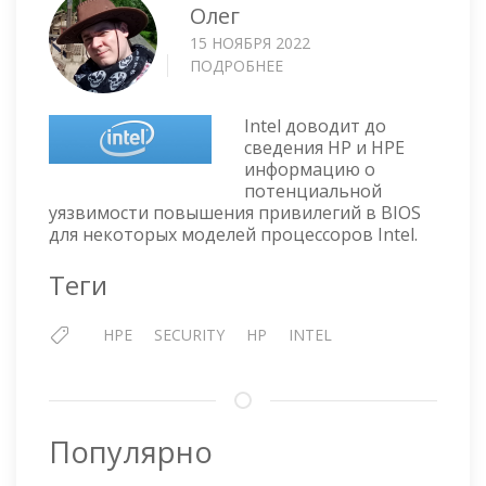
Олег
15 НОЯБРЯ 2022
ПОДРОБНЕЕ
О
УЯЗВИМОСТЬ
НА
Intel доводит до
СЕРВЕРАХ
сведения HP и HPE
HPE
информацию о
PROLIANT
потенциальной
BL/DL/ML
уязвимости повышения привилегий в BIOS
—
для некоторых моделей процессоров Intel.
(CVE-
2022-
Теги
26006,
CVE-
HPE
SECURITY
HP
INTEL
2022-
21198).
И
SUPERMICRO
X11,
Популярно
X12,
X13.