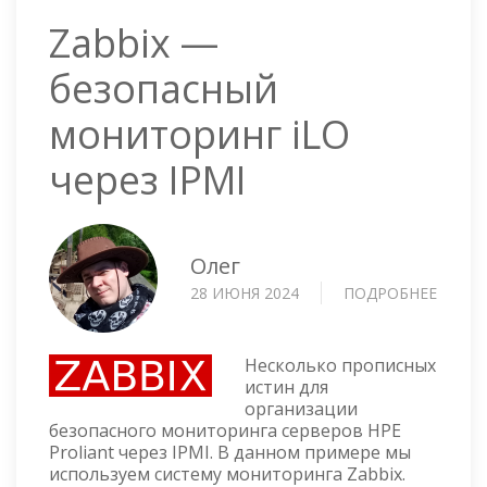
Zabbix —
безопасный
мониторинг iLO
через IPMI
Олег
28 ИЮНЯ 2024
ПОДРОБНЕЕ
О
ZABBI
—
БЕЗО
Несколько прописных
МОНИ
истин для
организации
ILO
безопасного мониторинга серверов HPE
ЧЕРЕЗ
Proliant через IPMI. В данном примере мы
IPMI
используем систему мониторинга Zabbix.