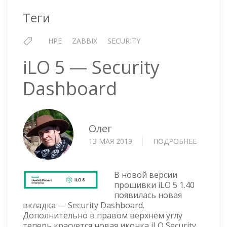
Теги
HPE
ZABBIX
SECURITY
iLO 5 — Security
Dashboard
Олег
13 МАЯ 2019
ПОДРОБНЕЕ
О
ILO
5
—
В новой версии
SECURIT
прошивки iLO 5 1.40
появилась новая
DASHBO
вкладка — Security Dashboard.
Дополнительно в правом верхнем углу
теперь красуется новая иконка iLO Security.