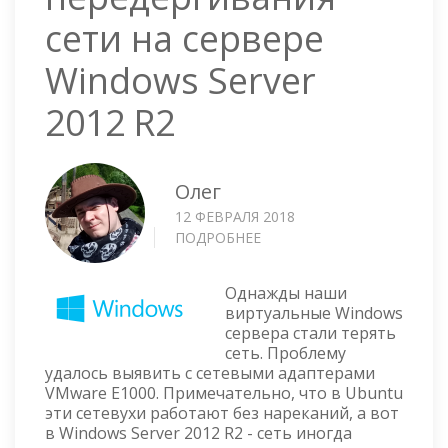
сети на сервере
Windows Server
2012 R2
Олег
12 ФЕВРАЛЯ 2018
ПОДРОБНЕЕ
О
BAT
СКРИПТ
Однажды наши
ДЛЯ
виртуальные Windows
ПЕРЕДЕРГИВАНИЯ
сервера стали терять
СЕТИ
сеть. Проблему
НА
удалось выявить с сетевыми адаптерами
СЕРВЕРЕ
VMware E1000. Примечательно, что в Ubuntu
WINDOWS
эти сетевухи работают без нареканий, а вот
SERVER
в Windows Server 2012 R2 - сеть иногда
2012