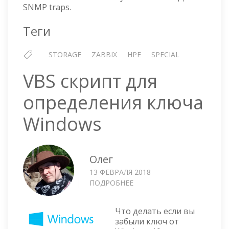
И
SNMP traps.
HP
MSA
Теги
2050
STORAGE
ZABBIX
HPE
SPECIAL
VBS скрипт для
определения ключа
Windows
Олег
13 ФЕВРАЛЯ 2018
ПОДРОБНЕЕ
О
VBS
СКРИПТ
Что делать если вы
ДЛЯ
забыли ключ от
ОПРЕДЕЛЕНИЯ