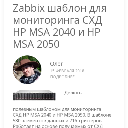
Zabbix шаблон для
мониторинга СХД
HP MSA 2040 и HP
MSA 2050
Олег
15 ФЕВРАЛЯ 2018
ПОДРОБНЕЕ
О
ZABBIX
ШАБЛОН
Делюсь
ДЛЯ
МОНИТОРИНГА
СХД
полезным шаблоном для мониторинга
HP
СХД HP MSA 2040 и HP MSA 2050. В шаблоне
MSA
580 элементов данных и 716 триггеров.
2040
Работает на основе получаемых от СХД