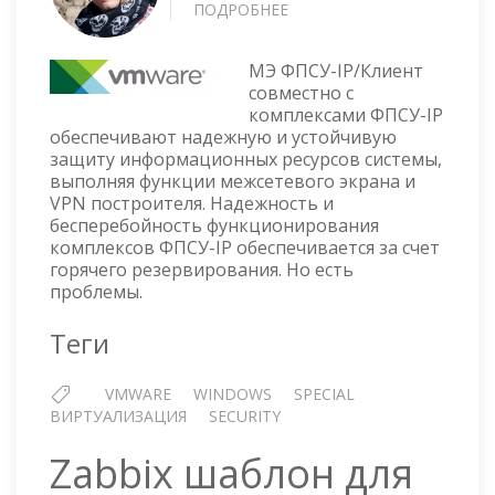
ПОДРОБНЕЕ
О
ФПСУ-
IP/
МЭ ФПСУ-IP/Клиент
КЛИЕНТ
совместно с
НА
комплексами ФПСУ-IP
ВИРТУАЛЬНОЙ
обеспечивают надежную и устойчивую
МАШИНЕ
защиту информационных ресурсов системы,
VMWARE
выполняя функции межсетевого экрана и
МОЖЕТ
VPN построителя. Надежность и
ПРИВЕСТИ
бесперебойность функционирования
К
комплексов ФПСУ-IP обеспечивается за счет
ПАДЕНИЮ
горячего резервирования. Но есть
ГИПЕРВИЗОРА
проблемы.
Теги
VMWARE
WINDOWS
SPECIAL
ВИРТУАЛИЗАЦИЯ
SECURITY
Zabbix шаблон для