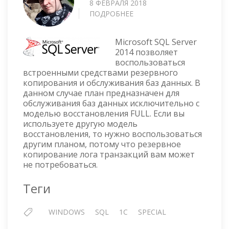
8 ФЕВРАЛЯ 2018
ПОДРОБНЕЕ
О
MAINTENANCE
PLANS
Microsoft SQL Server
—
2014 позволяет
РЕЗЕРВНОЕ
воспользоваться
КОПИРОВАНИЕ
встроенными средствами резервного
И
копирования и обслуживания баз данных. В
ОБСЛУЖИВАНИЕ
данном случае план предназначен для
БАЗ
обслуживания баз данных исключительно с
ДАННЫХ
моделью восстановления FULL. Если вы
В
используете другую модель
MICROSOFT
восстановления, то нужно воспользоваться
SQL
другим планом, потому что резервное
SERVER
копирование лога транзакций вам может
не потребоваться.
2014
Теги
WINDOWS
SQL
1C
SPECIAL