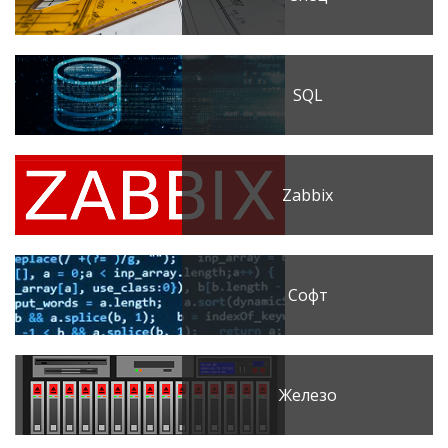
SQL
Zabbix
Софт
Железо