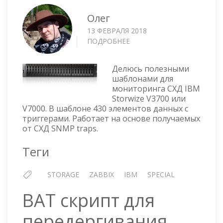
Олег
13 ФЕВРАЛЯ 2018
ПОДРОБНЕЕ
О
ZABBIX
ШАБЛОН
Делюсь полезными
ДЛЯ
шаблонами для
МОНИТОРИНГА
мониторинга СХД IBM
СХД
Storwize V3700 или
—
V7000. В шаблоне 430 элементов данных с
IBM
триггерами. Работает на основе получаемых
STORWIZE
от СХД SNMP traps.
V3700
ИЛИ
Теги
V7000
STORAGE
ZABBIX
IBM
SPECIAL
BAT скрипт для
передергивания