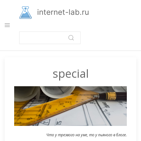
Перейти
к
internet-lab.ru
основному
содержанию
special
Что у трезвого на уме, то у пьяного в блоге.