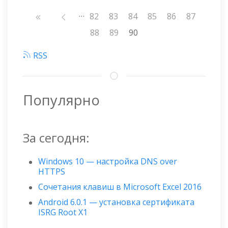
…
Нумерация
Страница
82
Страница
83
Страница
84
Страница
85
Страница
86
Страница
87
страниц
Страница
88
Страница
89
90
RSS
Популярно
За сегодня:
Windows 10 — настройка DNS over
HTTPS
Сочетания клавиш в Microsoft Excel 2016
Android 6.0.1 — установка сертификата
ISRG Root X1