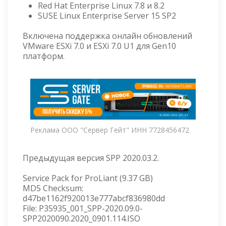
Red Hat Enterprise Linux 7.8 и 8.2
SUSE Linux Enterprise Server 15 SP2
Включена поддержка онлайн обновлений
VMware ESXi 7.0 и ESXi 7.0 U1 для Gen10
платформ.
Реклама ООО "Сервер Гейт" ИНН 7728456472
Предыдущая версия SPP 2020.03.2.
Service Pack for ProLiant (9.37 GB)
MD5 Checksum:
d47be1162f920013e777abcf836980dd
File: P35935_001_SPP-2020.09.0-
SPP2020090.2020_0901.114.ISO