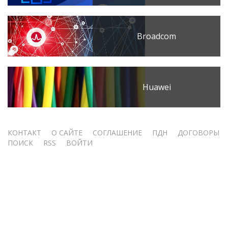
Broadcom
Huawei
Меню
КОНТАКТ
О САЙТЕ
СОГЛАШЕНИЕ
ПДН
ДОГОВОРЫ
ПОИСК
RSS
ВОЙТИ
учётной
записи
пользователя