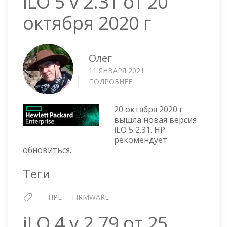
iLO 5 v 2.31 от 20
октября 2020 г
Олег
11 ЯНВАРЯ 2021
ПОДРОБНЕЕ
О
ILO
5
20 октября 2020 г
V
вышла новая версия
2.31
iLO 5 2.31. HP
ОТ
рекомендует
20
обновиться.
ОКТЯБРЯ
2020
Теги
Г
HPE
FIRMWARE
iLO 4 v 2.79 от 25