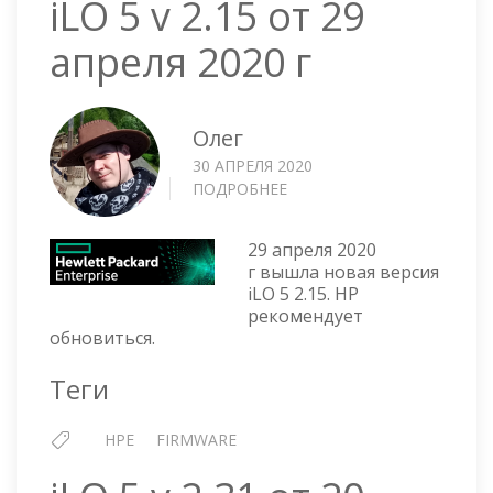
iLO 5 v 2.15 от 29
апреля 2020 г
Олег
30 АПРЕЛЯ 2020
ПОДРОБНЕЕ
О
ILO
5
29 апреля 2020
V
г вышла новая версия
2.15
iLO 5 2.15. HP
ОТ
рекомендует
29
обновиться.
АПРЕЛЯ
2020
Теги
Г
HPE
FIRMWARE