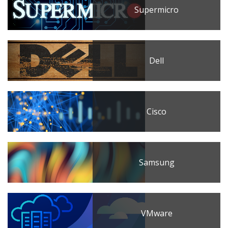
Supermicro
Dell
Cisco
Samsung
VMware