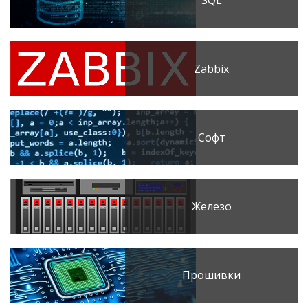
SQL
Zabbix
Софт
Железо
Прошивки