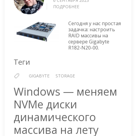
6 СЕНТЯБРЯ 2023
ПОДРОБНЕЕ
О
GIGABYTE
R182-
Сегодня у нас простая
N20-
задачка: настроить
00
RAID массивы на
—
сервере Gigabyte
НАСТРОЙКА
R182-N20-00.
RAID
В
Теги
BIOS
GIGABYTE
STORAGE
Windows — меняем
NVMe диски
динамического
массива на лету