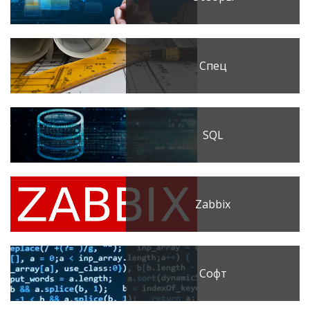
Спец
SQL
Zabbix
Софт