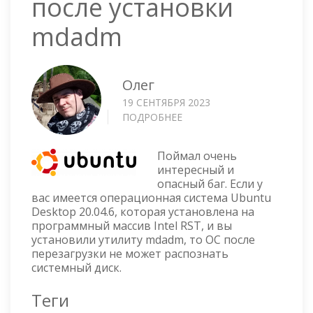
после установки
mdadm
Олег
19 СЕНТЯБРЯ 2023
ПОДРОБНЕЕ
О
UBUNTU
20
Поймал очень
НА
интересный и
INTEL
опасный баг. Если у
RST
вас имеется операционная система Ubuntu
НЕ
Desktop 20.04.6, которая установлена на
ГРУЗИТСЯ
программный массив Intel RST, и вы
ПОСЛЕ
установили утилиту mdadm, то ОС после
УСТАНОВКИ
перезагрузки не может распознать
MDADM
системный диск.
Теги