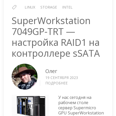
LINUX
STORAGE
INTEL
SuperWorkstation
7049GP-TRT —
настройка RAID1 на
контроллере sSATA
Олег
19 СЕНТЯБРЯ 2023
ПОДРОБНЕЕ
О
SUPERWORKSTATION
7049GP-
У нас сегодня на
TRT
рабочем столе
—
сервер Supermicro
НАСТРОЙКА
GPU SuperWorkstation
RAID1