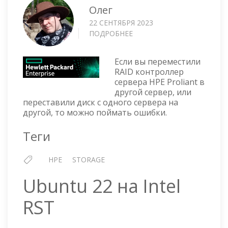
Олег
22 СЕНТЯБРЯ 2023
ПОДРОБНЕЕ
О
HPE
OPTION
Если вы переместили
ROM
RAID контроллер
POST
сервера HPE Proliant в
ERROR:
другой сервер, или
1795-
переставили диск с одного сервера на
SLOT
другой, то можно поймать ошибки.
0
DRIVE
Теги
ARRAY
-
HPE
STORAGE
WRITE-
BACK
Ubuntu 22 на Intel
CACHE
CONFIGURATION
RST
ERROR