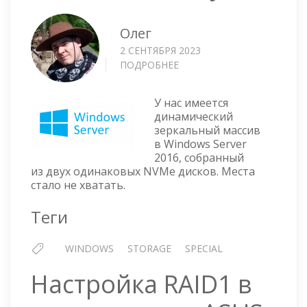
Олег
2 СЕНТЯБРЯ 2023
ПОДРОБНЕЕ
О
WINDOWS
—
У нас имеется
МЕНЯЕМ
динамический
NVME
зеркальный массив
ДИСКИ
в Windows Server
ДИНАМИЧЕСКОГО
2016, собранный
МАССИВА
из двух одинаковых NVMe дисков. Места
НА
стало не хватать.
ЛЕТУ
Теги
WINDOWS
STORAGE
SPECIAL
Настройка RAID1 в