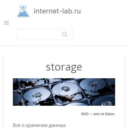
Перейти
к
internet-lab.ru
основному
содержанию
storage
RAID — это не бэкап.
Всё о хранении данных.