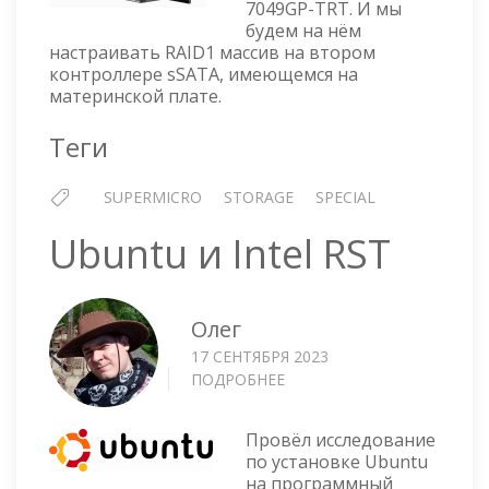
7049GP-TRT. И мы
НА
будем на нём
КОНТРОЛЛЕРЕ
настраивать RAID1 массив на втором
SSATA
контроллере sSATA, имеющемся на
материнской плате.
Теги
SUPERMICRO
STORAGE
SPECIAL
Ubuntu и Intel RST
Олег
17 СЕНТЯБРЯ 2023
ПОДРОБНЕЕ
О
UBUNTU
И
Провёл исследование
INTEL
по установке Ubuntu
RST
на программный