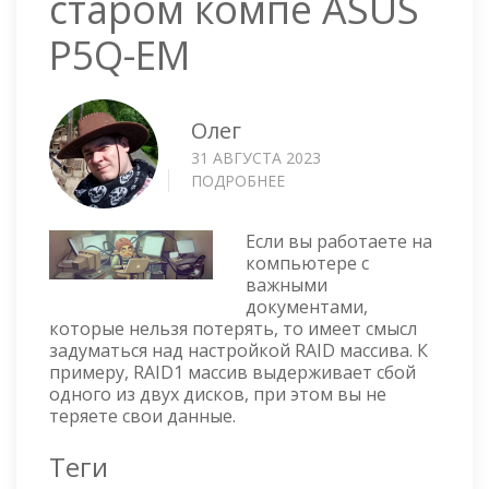
старом компе ASUS
P5Q-EM
Олег
31 АВГУСТА 2023
ПОДРОБНЕЕ
О
НАСТРОЙКА
RAID1
Если вы работаете на
В
компьютере с
СТАРОМ
важными
КОМПЕ
документами,
ASUS
которые нельзя потерять, то имеет смысл
P5Q-
задуматься над настройкой RAID массива. К
EM
примеру, RAID1 массив выдерживает сбой
одного из двух дисков, при этом вы не
теряете свои данные.
Теги