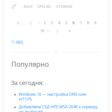
ASUS
SPECIAL
STORAGE
…
Нумерация
Страница
2
Страница
3
Страница
4
Страница
5
6
Страница
7
Страница
8
Страниц
9
страниц
…
Страница
10
RSS
Популярно
За сегодня:
Windows 10 — настройка DNS over
HTTPS
Добавляем СХД HPE MSA 2040 к серверу
по multipath