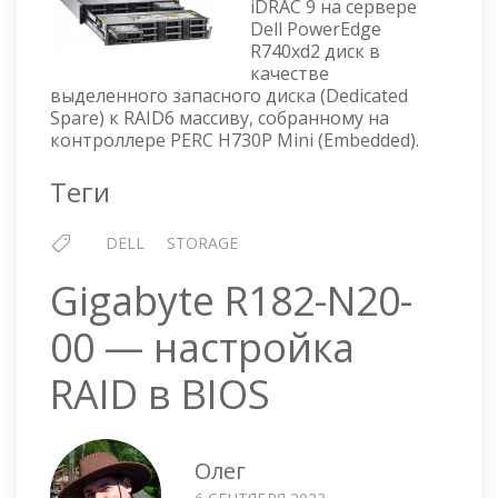
iDRAC 9 на сервере
DEDICATED
Dell PowerEdge
SPARE
R740xd2 диск в
ЧЕРЕЗ
качестве
IDRAC
выделенного запасного диска (Dedicated
Spare) к RAID6 массиву, собранному на
контроллере PERC H730P Mini (Embedded).
Теги
DELL
STORAGE
Gigabyte R182-N20-
00 — настройка
RAID в BIOS
Олег