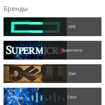
Бренды
HPE
Supermicro
Dell
Cisco