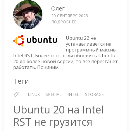
Олег
20 СЕНТЯБРЯ 2023
ПОДРОБНЕЕ
О
UBUNTU
22
Ubuntu 22 не
НА
устанавливается на
INTEL
программный массив
RST
Intel RST. Более того, если обновить Ubuntu
20 до более новой версии, то всё перестанет
работать. Починим.
Теги
LINUX
SPECIAL
INTEL
STORAGE
Ubuntu 20 на Intel
RST не грузится