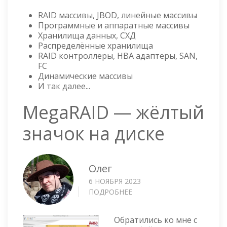
RAID массивы, JBOD, линейные массивы
Программные и аппаратные массивы
Хранилища данных, СХД
Распределённые хранилища
RAID контроллеры, HBA адаптеры, SAN,
FC
Динамические массивы
И так далее...
MegaRAID — жёлтый
значок на диске
Олег
6 НОЯБРЯ 2023
ПОДРОБНЕЕ
О
MEGARAID
—
Обратились ко мне с
ЖЁЛТЫЙ