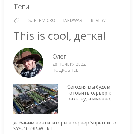
Теги
SUPERMICRO
HARDWARE
REVIEW
This is cool, детка!
Олег
28 НОЯБРЯ 2022
ПОДРОБНЕЕ
О
THIS
IS
Сегодня мы будем
COOL,
готовить сервер к
ДЕТКА!
разгону, а именно,
добавим вентиляторы в сервер Supermicro
SYS-1029P-WTRT.