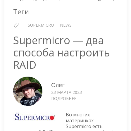
Теги
SUPERMICRO
NEWS
Supermicro — два
способа настроить
RAID
Олег
23 МАРТА 2023
ПОДРОБНЕЕ
О
SUPERMICRO
—
Во многих
ДВА
материнках
СПОСОБА
Supermicro есть
НАСТРОИТЬ