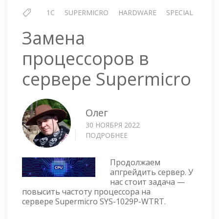
1C
SUPERMICRO
HARDWARE
SPECIAL
Замена
процессоров в
сервере Supermicro
Олег
30 НОЯБРЯ 2022
ПОДРОБНЕЕ
О
ЗАМЕНА
ПРОЦЕССОРОВ
Продолжаем
В
апгрейдить сервер. У
СЕРВЕРЕ
нас стоит задача —
SUPERMICRO
повысить частоту процессора на
сервере Supermicro SYS-1029P-WTRT.