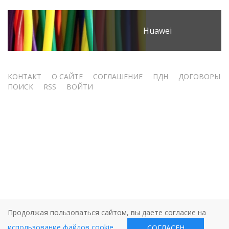
Huawei
Меню
КОНТАКТ
О САЙТЕ
СОГЛАШЕНИЕ
ПДН
ДОГОВОРЫ
ПОИСК
RSS
ВОЙТИ
учётной
записи
пользователя
Продолжая пользоваться сайтом, вы даете согласие на
использование файлов cookie
.
СОГЛАСЕН