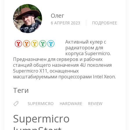
Олег
6 АПРЕЛЯ 2023
ПОДРОБНЕЕ
О
КУЛЕР
ДЛЯ
ПРОЦ
Активный кулер с
SUPER
радиатором для
корпуса Supermicro.
SNK-
Предназначен для серверов и рабочих
P0070
станций общего назначения 4U поколения
Supermicro X11, оснащенных
масштабируемыми процессорами Intel Xeon.
Теги
SUPERMICRO
HARDWARE
REVIEW
Supermicro