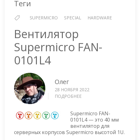
Теги
SUPERMICRO
SPECIAL
HARDWARE
Вентилятор
Supermicro FAN-
0101L4
Олег
28 НОЯБРЯ 2022
ПОДРОБНЕЕ
О
ВЕНТИЛЯТОР
SUPERMICRO
Supermicro FAN-
FAN-
0101L4 — это 40 мм
0101L4
вентилятор для
серверных корпусов Supermicro высотой 1U.