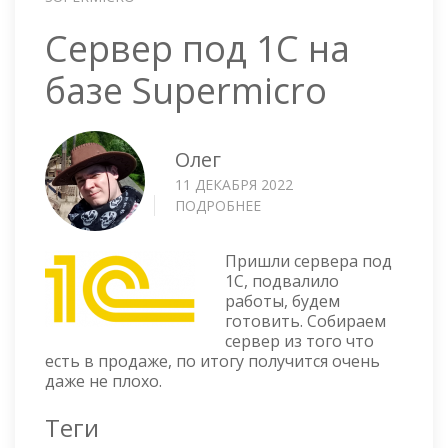
Сервер под 1С на
базе Supermicro
Олег
11 ДЕКАБРЯ 2022
ПОДРОБНЕЕ
О
СЕРВЕР
ПОД
Пришли сервера под
1С
1С, подвалило
НА
работы, будем
БАЗЕ
готовить. Собираем
SUPERMICRO
сервер из того что
есть в продаже, по итогу получится очень
даже не плохо.
Теги