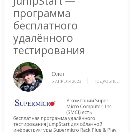
JumpStart —
программа
бесплатного
удалённого
тестирования
Олег
5 АПРЕЛЯ 2023
ПОДРОБНЕЕ
О
SUPER
JUMPS
—
У компании Super
ПРОГ
Micro Computer, Inc.
(SMCI) есть
БЕСП
бесплатная программа удалённого
УДАЛ
тестирования JumpStart для облачной
ТЕСТ
инфраструктуры Supermicro Rack Plug & Play.