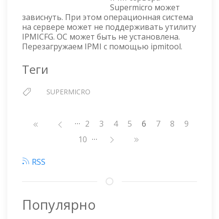
IPMI
Supermicro может
(BMC)
зависнуть. При этом операционная система
С
на сервере может не поддерживать утилиту
ПОМОЩЬЮ
IPMICFG. ОС может быть не установлена.
IPMITOOL
Перезагружаем IPMI с помощью ipmitool.
Теги
SUPERMICRO
…
Нумерация
Страница
2
Страница
3
Страница
4
Страница
5
6
Страница
7
Страница
8
Страниц
9
страниц
…
Страница
10
RSS
Популярно