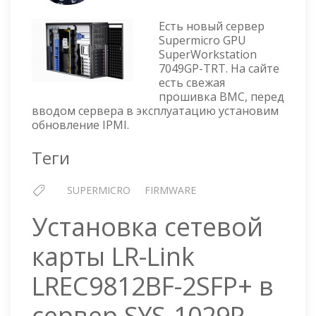
SUPERMICRO
GPU
Есть новый сервер
SUPERWORKSTATION
Supermicro GPU
7049GP-
SuperWorkstation
TRT
7049GP-TRT. На сайте
—
есть свежая
ПРОШИВКА
прошивка BMC, перед
IPMI
вводом сервера в эксплуатацию установим
обновление IPMI.
Теги
SUPERMICRO
FIRMWARE
Установка сетевой
карты LR-Link
LREC9812BF-2SFP+ в
сервер SYS-1029P-