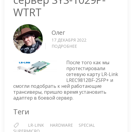
WTRT
Олег
17 ДЕКАБРЯ 2022
ПОДРОБНЕЕ
О
УСТАНОВКА
СЕТЕВОЙ
После того как мы
КАРТЫ
протестировали
LR-
сетевую карту LR-Link
LINK
LREC9812BF-2SFP+ и
LREC9812BF-
смогли подобрать к ней работающие
2SFP+
трансиверы, пришло время установить
В
адаптер в боевой сервер.
СЕРВЕР
SYS-
Теги
1029P-
WTRT
LR-LINK
HARDWARE
SPECIAL
SUPERMICRO