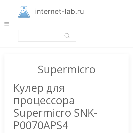
Перейти
к
internet-lab.ru
основному
содержанию
Supermicro
Кулер для
процессора
Supermicrо SNK-
P0070APS4