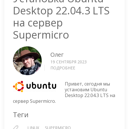
Desktop 22.04.3 LTS
на сервер
Supermicro
Олег
19 СЕНТЯБРЯ 2023
ПОДРОБНЕЕ
О
УСТАНОВКА
UBUNTU
Привет, сегодня мы
DESKTOP
установим Ubuntu
22.04.3
Desktop 22.04.3 LTS на
LTS
сервер Supermicro.
НА
СЕРВЕР
Теги
SUPERMICRO
LINUX
SUPERMICRO