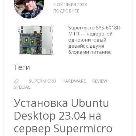
4 ОКТЯБРЯ 2023
ПОДРОБНЕЕ
О
СЕРВЕР
SUPERMICRO
Supermicro SYS-6018R-
SYS-
MTR — недорогой
6018R-
одноюнитовый
MTR
девайс с двумя
блоками питания.
Теги
SUPERMICRO
HARDWARE
REVIEW
SPECIAL
Установка Ubuntu
Desktop 23.04 на
сервер Supermicro