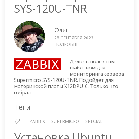
SYS-120U-TNR
Олег
28 СЕНТЯБРЯ 2023
ПОДРОБНЕЕ
О
ZABBIX
ШАБЛОН
Делюсь полезным
ДЛЯ
шаблоном для
МОНИТОРИНГА
мониторинга сервера
СЕРВЕРА
Supermicro SYS-120U-TNR. Подойдёт для
SUPERMICRO
материнской платы X12DPU-6. Только что
SYS-
собрал.
120U-
TNR
Теги
ZABBIX
SUPERMICRO
SPECIAL
Установка Ubuntu