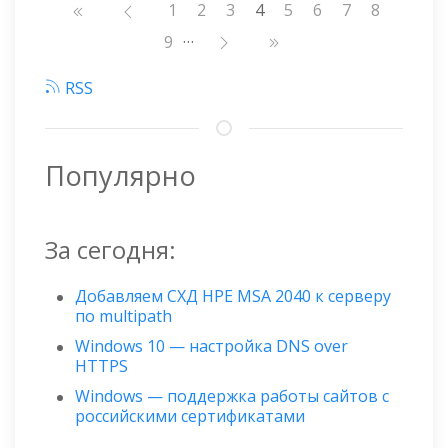
Нумерация
Страница
1
Страница
2
Страница
3
4
Страница
5
Страница
6
Страница
7
Страниц
8
страниц
…
Страница
9
RSS
Популярно
За сегодня:
Добавляем СХД HPE MSA 2040 к серверу
по multipath
Windows 10 — настройка DNS over
HTTPS
Windows — поддержка работы сайтов с
российскими сертификатами