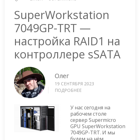
SuperWorkstation
7049GP-TRT —
настройка RAID1 на
контроллере sSATA
Олег
19 СЕНТЯБРЯ 2023
ПОДРОБНЕЕ
О
SUPERWORKSTATION
7049GP-
У нас сегодня на
TRT
рабочем столе
—
сервер Supermicro
НАСТРОЙКА
GPU SuperWorkstation
RAID1
7049GP-TRT. И мы
НА
будем на нём