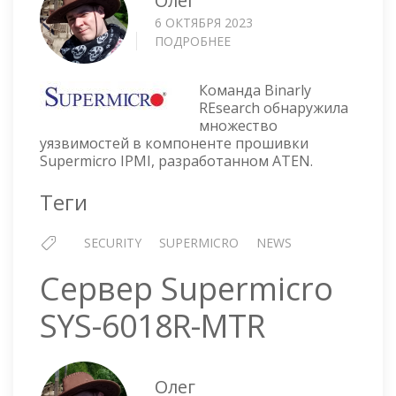
Олег
6 ОКТЯБРЯ 2023
ПОДРОБНЕЕ
О
SUPERMICRO
IPMI
Команда Binarly
—
REsearch обнаружила
СЕМЬ
множество
УЯЗВИМОСТЕЙ
уязвимостей в компоненте прошивки
ОДНИМ
Supermicro IPMI, разработанном ATEN.
МАХОМ
Теги
SECURITY
SUPERMICRO
NEWS
Сервер Supermicro
SYS-6018R-MTR
Олег