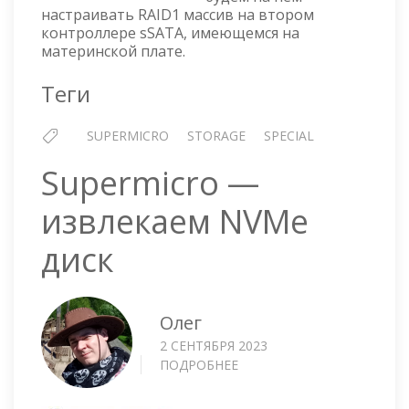
КОНТРОЛЛЕРЕ
настраивать RAID1 массив на втором
SSATA
контроллере sSATA, имеющемся на
материнской плате.
Теги
SUPERMICRO
STORAGE
SPECIAL
Supermicro —
извлекаем NVMe
диск
Олег
2 СЕНТЯБРЯ 2023
ПОДРОБНЕЕ
О
SUPERMICRO
—