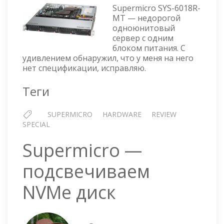
SUPERMICRO
Supermicro SYS-6018R-
SYS-
MT — недорогой
6018R-
одноюнитовый
MT
сервер с одним
блоком питания. С
удивлением обнаружил, что у меня на него
нет спецификации, исправляю.
Теги
SUPERMICRO
HARDWARE
REVIEW
SPECIAL
Supermicro —
подсвечиваем
NVMe диск