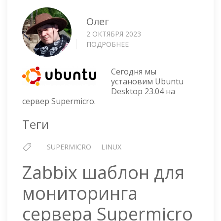
Олег
2 ОКТЯБРЯ 2023
ПОДРОБНЕЕ
О
УСТАНОВКА
UBUNTU
Сегодня мы
DESKTOP
установим Ubuntu
23.04
Desktop 23.04 на
НА
сервер Supermicro.
СЕРВЕР
SUPERMICRO
Теги
SUPERMICRO
LINUX
Zabbix шаблон для
мониторинга
сервера Supermicro