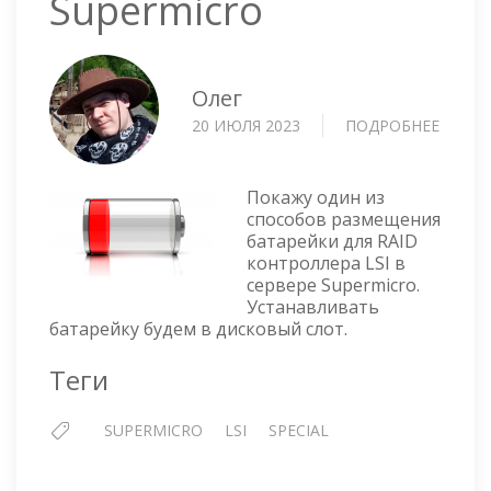
Supermicro
Олег
20 ИЮЛЯ 2023
ПОДРОБНЕЕ
О
УСТА
БАТАР
LSI
Покажу один из
В
способов размещения
батарейки для RAID
ДИСК
контроллера LSI в
СЛОТ
сервере Supermicro.
SUPER
Устанавливать
батарейку будем в дисковый слот.
Теги
SUPERMICRO
LSI
SPECIAL