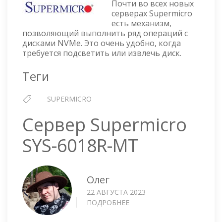
Почти во всех новых
ИЗВЛЕКАЕМ
серверах Supermicro
NVME
есть механизм,
ДИСК
позволяющий выполнить ряд операций с
дисками NVMe. Это очень удобно, когда
требуется подсветить или извлечь диск.
Теги
SUPERMICRO
Сервер Supermicro
SYS-6018R-MT
Олег
22 АВГУСТА 2023
ПОДРОБНЕЕ
О
СЕРВЕР