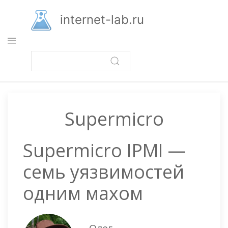
Перейти
к
internet-lab.ru
основному
содержанию
Supermicro
Supermicro IPMI —
семь уязвимостей
одним махом