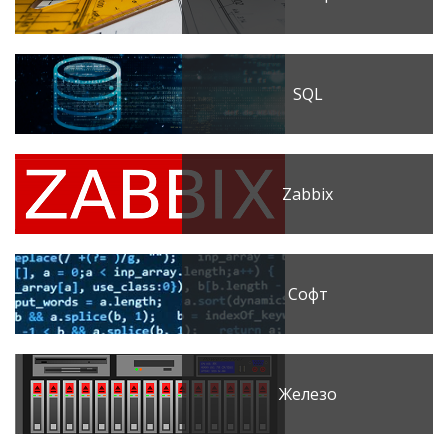
SQL
Zabbix
Софт
Железо