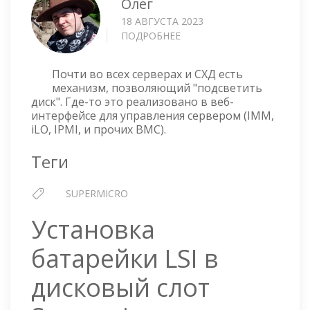
Олег
18 АВГУСТА 2023
ПОДРОБНЕЕ
О
SUPERMICRO
—
Почти во всех серверах и СХД есть
ПОДСВЕЧИВАЕМ
механизм, позволяющий "подсветить
NVME
диск". Где-то это реализовано в веб-
ДИСК
интерфейсе для управления сервером (IMM,
iLO, IPMI, и прочих BMC).
Теги
SUPERMICRO
Установка
батарейки LSI в
дисковый слот