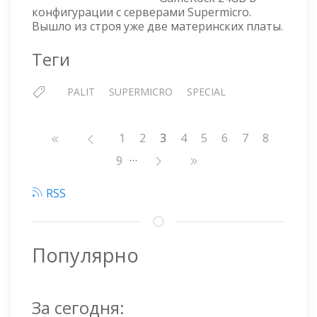
СДОХЛО
конфигурации с серверами Supermicro.
ДВЕ
Вышло из строя уже две материнских платы.
МАТЕРИНКИ
Теги
PALIT
SUPERMICRO
SPECIAL
Нумерация
Страница
1
Страница
2
3
Страница
4
Страница
5
Страница
6
Страница
7
Страниц
8
страниц
…
Страница
9
RSS
Популярно
За сегодня: