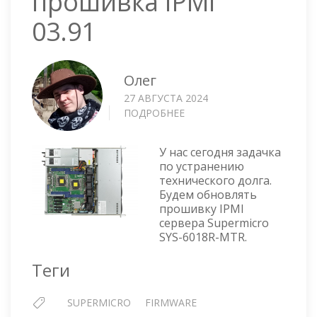
прошивка IPMI
03.91
Олег
27 АВГУСТА 2024
ПОДРОБНЕЕ
О
СЕРВЕР
SUPERMICRO
У нас сегодня задачка
SYS-
по устранению
6018R-
технического долга.
MTR
Будем обновлять
—
прошивку IPMI
ПРОШИВКА
сервера Supermicro
IPMI
SYS-6018R-MTR.
03.91
Теги
SUPERMICRO
FIRMWARE