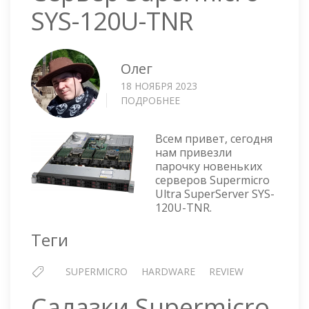
SYS-120U-TNR
Олег
18 НОЯБРЯ 2023
ПОДРОБНЕЕ
О
СЕРВЕР
SUPERMICRO
Всем привет, сегодня
SYS-
нам привезли
120U-
парочку новеньких
TNR
серверов Supermicro
Ultra SuperServer SYS-
120U-TNR.
Теги
SUPERMICRO
HARDWARE
REVIEW
Салазки Supermicro