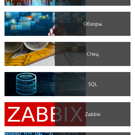
Обзоры
Спец
SQL
Zabbix