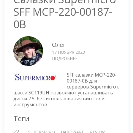
SFF MCP-220-00187-
0B
Олег
17 НОЯБРЯ 2023
ПОДРОБНЕЕ
О
САЛАЗКИ
SUPERMICRO
SFF салазки MCP-220-
SFF
00187-0B для
MCP-
серверов Supermicro с
220-
шасси SC119UH позволяют устанавливать
00187-
диски 2.5' без использования винтов и
0B
инструментов.
Теги
SUPERMICRO
HARDWARE
REVIEW