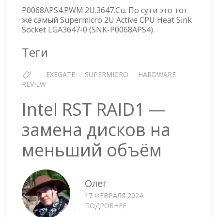
РАДИАТ
P0068APS4.PWM.2U.3647.Cu. По сути это тот
С
же самый Supermicro 2U Active CPU Heat Sink
АКТИВ
Socket LGA3647-0 (SNK-P0068APS4).
ОХЛАЖД
Теги
EXEGATE
SUPERMICRO
HARDWARE
REVIEW
Intel RST RAID1 —
замена дисков на
меньший объём
Олег
17 ФЕВРАЛЯ 2024
ПОДРОБНЕЕ
О
INTEL