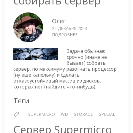
собирать сервер
Олег
22 ДЕКАБРЯ 2023
ПОДРОБНЕЕ
О
КАК
НЕ
Задача обычная:
НУЖНО
срочно (иначе не
СОБИРАТЬ
бывает) собрать
СЕРВЕР
сервер, по максимуму разогнать процессор
(ну ещё капельку) и сделать
отказоустойчивый массив из дисков,
которых нет (найдите что-нибудь).
Теги
SUPERMICRO
WD
STORAGE
SPECIAL
Сервер Supermicro