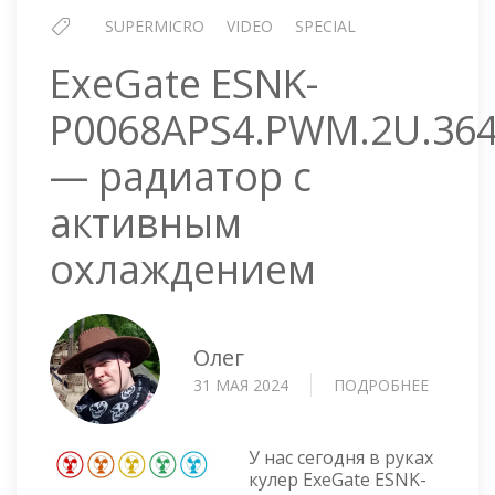
SUPERMICRO
VIDEO
SPECIAL
ExeGate ESNK-
P0068APS4.PWM.2U.364
— радиатор с
активным
охлаждением
Олег
31 МАЯ 2024
ПОДРОБНЕЕ
О
EXEGATE
ESNK-
P0068AP
У нас сегодня в руках
—
кулер ExeGate ESNK-