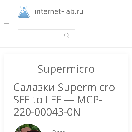
Перейти
к
internet-lab.ru
основному
содержанию
Supermicro
Салазки Supermicro
SFF to LFF — MCP-
220-00043-0N