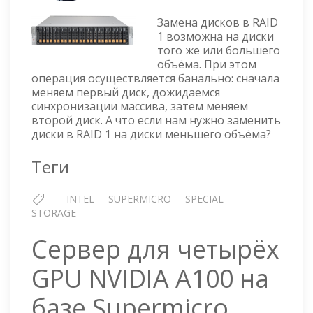
RST
Замена дисков в RAID
RAID1
1 возможна на диски
—
того же или большего
ЗАМЕНА
объёма. При этом
ДИСКОВ
операция осуществляется банально: сначала
НА
меняем первый диск, дожидаемся
МЕНЬШИЙ
синхронизации массива, затем меняем
ОБЪЁМ
второй диск. А что если нам нужно заменить
диски в RAID 1 на диски меньшего объёма?
Теги
INTEL
SUPERMICRO
SPECIAL
STORAGE
Сервер для четырёх
GPU NVIDIA A100 на
базе Supermicro