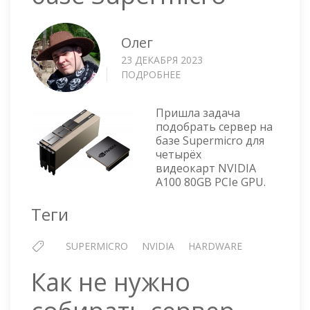
Олег
23 ДЕКАБРЯ 2023
ПОДРОБНЕЕ
О
СЕРВЕР
ДЛЯ
Пришла задача
ЧЕТЫРЁХ
подобрать сервер на
GPU
базе Supermicro для
NVIDIA
четырёх
A100
видеокарт NVIDIA
НА
A100 80GB PCIe GPU.
БАЗЕ
SUPERMICRO
Теги
SUPERMICRO
NVIDIA
HARDWARE
Как не нужно