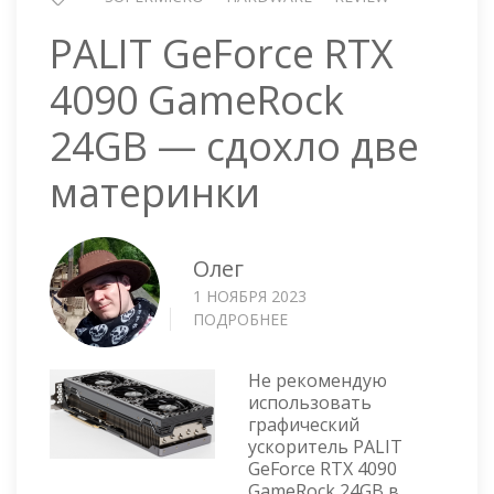
PALIT GeForce RTX
4090 GameRock
24GB — сдохло две
материнки
Олег
1 НОЯБРЯ 2023
ПОДРОБНЕЕ
О
PALIT
GEFORCE
Не рекомендую
RTX
использовать
4090
графический
GAMEROCK
ускоритель PALIT
24GB
GeForce RTX 4090
—
GameRock 24GB в