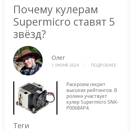
Почему кулерам
Supermicro ставят 5
звёзд?
Олег
1 ИЮНЯ 2024
ПОДРОБНЕЕ
О
ПОЧЕМ
КУЛЕР
SUPERM
Раскроем секрет
СТАВЯТ
высоких рейтингов. В
ролике участвует
5
кулер Supermicro SNK-
ЗВЁЗД?
P0068AP4.
Теги