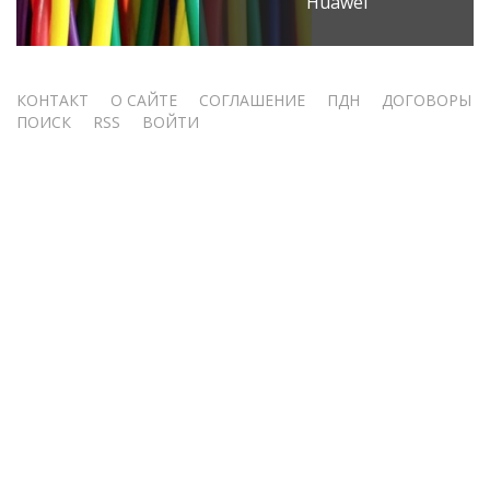
Huawei
Меню
КОНТАКТ
О САЙТЕ
СОГЛАШЕНИЕ
ПДН
ДОГОВОРЫ
ПОИСК
RSS
ВОЙТИ
учётной
записи
пользователя