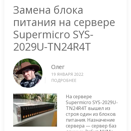
Замена блока
питания на сервере
Supermicro SYS-
2029U-TN24R4T
Олег
19 ЯНВАРЯ 2022
ПОДРОБНЕЕ
О
ЗАМЕНА
БЛОКА
На сервере
ПИТАНИЯ
Supermicro SYS-2029U-
НА
TN24R4T вышел из
СЕРВЕРЕ
строя один из блоков
SUPERMICRO
питания. Назначение
SYS-
сервера — сервер баз
2029U-