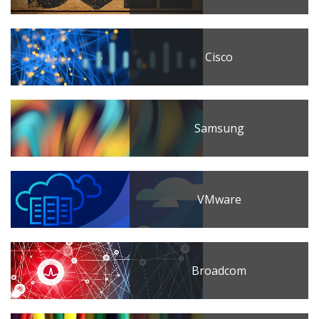
Cisco
Samsung
VMware
Broadcom