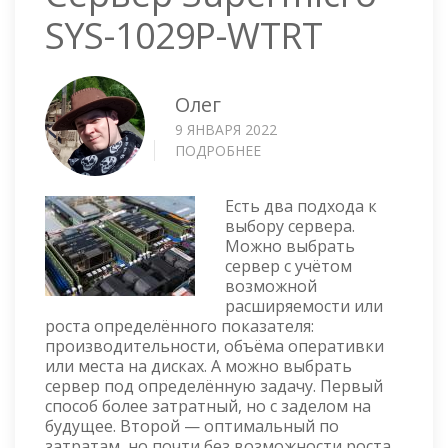
SYS-1029P-WTRT
Олег
9 ЯНВАРЯ 2022
ПОДРОБНЕЕ
О
СЕРВЕР
SUPERMICRO
Есть два подхода к
SYS-
выбору сервера.
1029P-
Можно выбрать
WTRT
сервер с учётом
возможной
расширяемости или
роста определённого показателя:
производительности, объёма оперативки
или места на дисках. А можно выбрать
сервер под определённую задачу. Первый
способ более затратный, но с заделом на
будущее. Второй — оптимальный по
затратам, но почти без возможности роста.