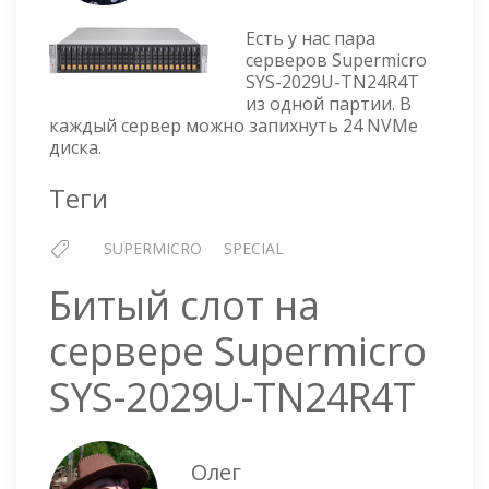
ИСТОРИЯ
О
Есть у нас пара
БРАКОВАННЫХ
серверов Supermicro
СЕРВЕРАХ
SYS-2029U-TN24R4T
SUPERMICRO
из одной партии. В
SYS-
каждый сервер можно запихнуть 24 NVMe
2029U-
диска.
TN24R4T
Теги
SUPERMICRO
SPECIAL
Битый слот на
сервере Supermicro
SYS-2029U-TN24R4T
Олег