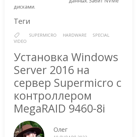
данных. Забит NVMe
TN24R4T
дисками.
Теги
SUPERMICRO
HARDWARE
SPECIAL
VIDEO
Установка Windows
Server 2016 на
сервер Supermicro с
контроллером
MegaRAID 9460-8i
Олег