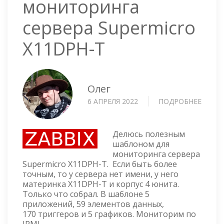
мониторинга
сервера Supermicro
X11DPH-T
Олег
6 АПРЕЛЯ 2022
ПОДРОБНЕЕ
О
ZABBI
ШАБЛ
ДЛЯ
Делюсь полезным
МОНИ
шаблоном для
мониторинга сервера
СЕРВЕ
Supermicro X11DPH-T. Если быть более
SUPER
точным, то у сервера нет имени, у него
X11DP
материнка X11DPH-T и корпус 4 юнита.
T
Только что собрал. В шаблоне 5
приложений, 59 элементов данных,
170 триггеров и 5 графиков. Мониторим по