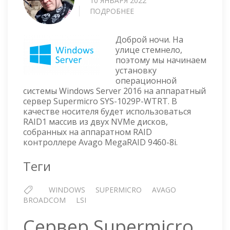
10 ЯНВАРЯ 2022
ПОДРОБНЕЕ
О
УСТАНОВКА
WINDOWS
Доброй ночи. На
SERVER
улице стемнело,
2016
поэтому мы начинаем
НА
установку
СЕРВЕР
операционной
SUPERMICRO
системы Windows Server 2016 на аппаратный
С
сервер Supermicro SYS-1029P-WTRT. В
КОНТРОЛЛЕРОМ
качестве носителя будет использоваться
MEGARAID
RAID1 массив из двух NVMe дисков,
9460-
собранных на аппаратном RAID
8I
контроллере Avago MegaRAID 9460-8i.
Теги
WINDOWS
SUPERMICRO
AVAGO
BROADCOM
LSI
Сервер Supermicro