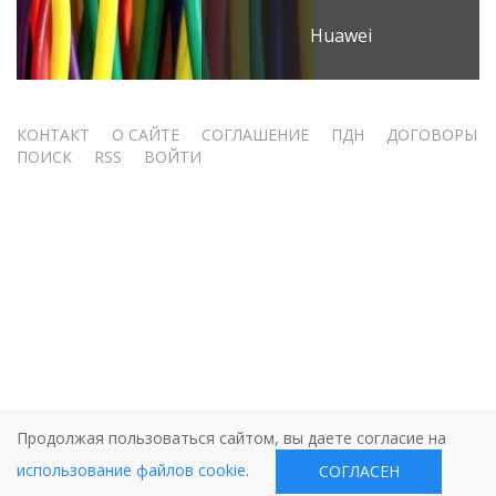
Huawei
Меню
КОНТАКТ
О САЙТЕ
СОГЛАШЕНИЕ
ПДН
ДОГОВОРЫ
ПОИСК
RSS
ВОЙТИ
учётной
записи
пользователя
Продолжая пользоваться сайтом, вы даете согласие на
использование файлов cookie
.
СОГЛАСЕН