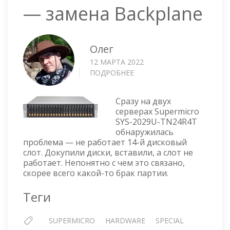
— замена Backplane
Олег
12 МАРТА 2022
ПОДРОБНЕЕ
О
СЕРВЕР
SUPERMICRO
Сразу на двух
SYS-
серверах Supermicro
2029U-
SYS-2029U-TN24R4T
TN24R4T
обнаружилась
—
проблема — не работает 14-й дисковый
ЗАМЕНА
слот. Докупили диски, вставили, а слот не
BACKPLANE
работает. Непонятно с чем это связано,
скорее всего какой-то брак партии.
Теги
SUPERMICRO
HARDWARE
SPECIAL