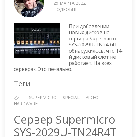
25 МАРТА 2022
ПОДРОБНЕЕ
О
БИТЫЙ
СЛОТ
При добавлении
НА
новых дисков на
СЕРВЕРЕ
сервера Supermicro
SUPERMICRO
SYS-2029U-TN24R4T
SYS-
обнаружилось, что 14-
2029U-
й дисковый слот не
TN24R4T
работает. На всех
серверах. Это печально.
Теги
SUPERMICRO
SPECIAL
VIDEO
HARDWARE
Сервер Supermicro
SYS-2029U-TN24R4T