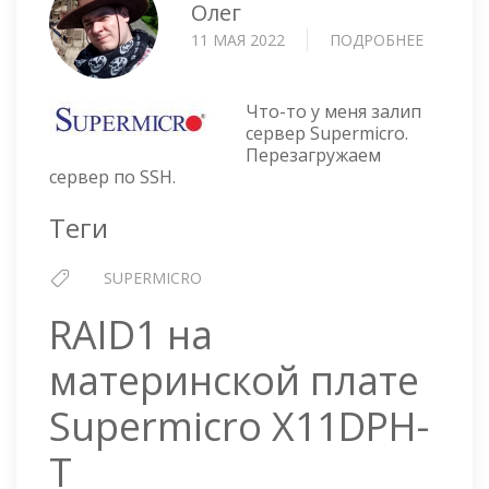
Олег
11 МАЯ 2022
ПОДРОБНЕЕ
О
SUPERM
BMC
IPMI
Что-то у меня залип
—
сервер Supermicro.
Перезагружаем
ПЕРЕЗА
сервер по SSH.
СЕРВЕР
ПО
Теги
SSH
SUPERMICRO
RAID1 на
материнской плате
Supermicro X11DPH-
T