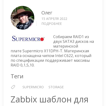
Олег
15 АПРЕЛЯ 2022
ПОДРОБНЕЕ
О
RAID1
НА
Собираем RAID1 из
МАТЕРИНСКОЙ
двух SATA3 дисков на
ПЛАТЕ
материнской
SUPERMICRO
плате Supermicro X11DPH-T. Материнская
X11DPH-
плата оснащена чипом Intel C622, который
T
по спецификации поддерживает массивы
RAID 0,1,5,10.
Теги
SUPERMICRO
STORAGE
Zabbix шаблон для