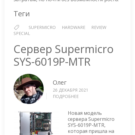
Теги
SUPERMICRO
HARDWARE
REVIEW
SPECIAL
Сервер Supermicro
SYS-6019P-MTR
Олег
26 ДЕКАБРЯ 2021
ПОДРОБНЕЕ
О
СЕРВЕР
SUPERMICRO
Новая модель
SYS-
сервера Supermicro
6019P-
SYS-6019P-MTR,
MTR
которая пришла на