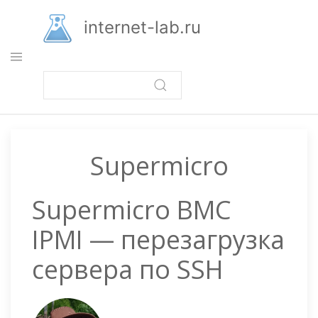
Перейти
к
internet-lab.ru
основному
содержанию
Supermicro
Supermicro BMC
IPMI — перезагрузка
сервера по SSH