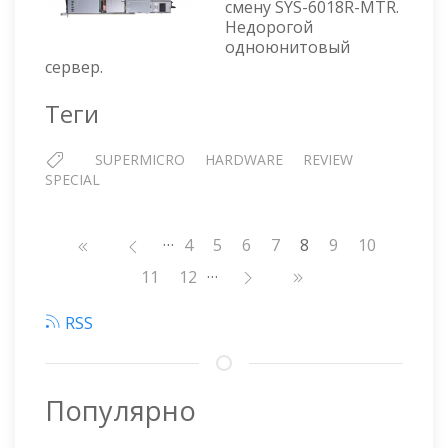
смену SYS-6018R-MTR.
Недорогой
одноюнитовый
сервер.
Теги
SUPERMICRO
HARDWARE
REVIEW
SPECIAL
…
Нумерация
Страница
4
Страница
5
Страница
6
Страница
7
8
Страница
9
Страница
10
страниц
…
Страница
11
Страница
12
RSS
Популярно