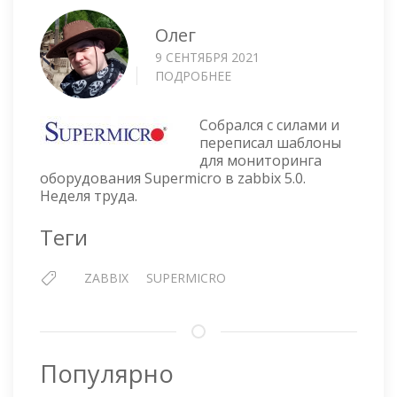
Олег
9 СЕНТЯБРЯ 2021
ПОДРОБНЕЕ
О
ZABBIX
5.0
Собрался с силами и
—
переписал шаблоны
ШАБЛОНЫ
для мониторинга
ДЛЯ
оборудования Supermicro в zabbix 5.0.
МОНИТОРИНГА
Неделя труда.
ОБОРУДОВАНИЯ
SUPERMICRO
Теги
ZABBIX
SUPERMICRO
Популярно