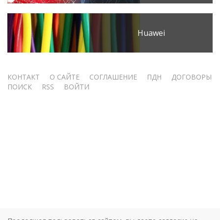
Huawei
Меню
КОНТАКТ
О САЙТЕ
СОГЛАШЕНИЕ
ПДН
ДОГОВОРЫ
ПОИСК
RSS
ВОЙТИ
учётной
записи
пользователя