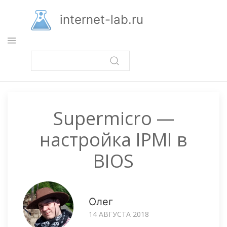
Перейти
к
internet-lab.ru
основному
содержанию
Supermicro —
настройка IPMI в
BIOS
Олег
14 АВГУСТА 2018