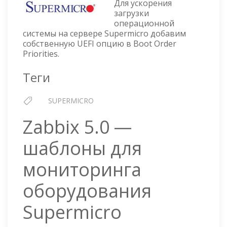
Для ускорения
ДОБАВЛЯЕМ
загрузки
UEFI
операционной
ОПЦИЮ
системы на сервере Supermicro добавим
В
собственную UEFI опцию в Boot Order
BOOT
Priorities.
ORDER
PRIORITIES
Теги
SUPERMICRO
Zabbix 5.0 —
шаблоны для
мониторинга
оборудования
Supermicro