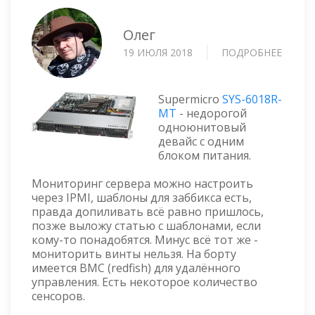
Олег
19 ИЮЛЯ 2018
ПОДРОБНЕЕ
О
СЕРВЕ
SUPER
SYS-
Supermicro
SYS-6018R-
6018R-
MT
- недорогой
одноюнитовый
MT
девайс с одним
(FIRM
блоком питания.
Мониторинг сервера можно настроить
через IPMI, шаблоны для заббикса есть,
правда допиливать всё равно пришлось,
позже выложу статью с шаблонами, если
кому-то понадобятся. Минус всё тот же -
мониторить винты нельзя. На борту
имеется BMC (redfish) для удалённого
управления. Есть некоторое количество
сенсоров.