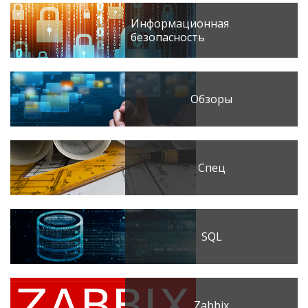
Информационная
безопасность
Обзоры
Спец
SQL
Zabbix