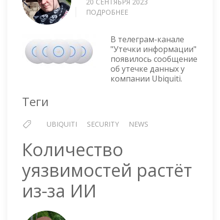
20 СЕНТЯБРЯ 2023
ПОДРОБНЕЕ
О
UBIQUITI
—
В телеграм-канале
УТЕЧКА
"Утечки информации"
2023
появилось сообщение
об утечке данных у
компании Ubiquiti.
Теги
UBIQUITI
SECURITY
NEWS
Количество
уязвимостей растёт
из-за ИИ