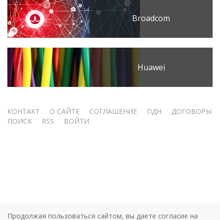
Broadcom
Huawei
Меню
КОНТАКТ
О САЙТЕ
СОГЛАШЕНИЕ
ПДН
ДОГОВОРЫ
ПОИСК
RSS
ВОЙТИ
учётной
записи
пользователя
Продолжая пользоваться сайтом, вы даете согласие на