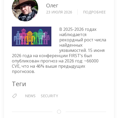
Олег
23 ИЮЛЯ 2026
ПОДРОБНЕЕ
О
КОЛИ
УЯЗВ
РАСТЁ
В 2025-2026 годах
ИЗ-
наблюдается
рекордный рост числа
ЗА
найденных
ИИ
уязвимостей. 15 июня
2026 года на конференции FIRST’s был
опубликован прогноз на 2026 год: ~66000
CVE, что на 46% выше предыдущих
прогнозов.
Теги
NEWS
SECURITY