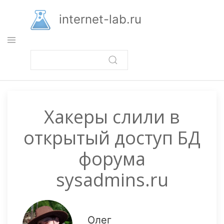
Перейти
к
internet-lab.ru
основному
содержанию
Хакеры слили в
открытый доступ БД
форума
sysadmins.ru
Олег