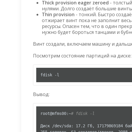
Thick provision eager zeroed
- толсты
нулями. Долго создаёт большие винты
Thin provision
- тонкий. Быстро создаё
отжирает винт пока не заполнит весь
ресурсы. Опасен тем, что в один прек
нужно будет бороться танцами и бубн
Винт создали, включаем машину и дальше
Посмотрим состояние партиций на диске:
fdisk -l
Вывод:
root@mfms00:~
# fdisk -l
Диск /dev/sda: 17.2 Гб, 17179869184 бай