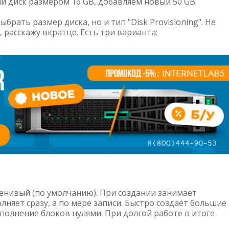
й диск размером 16 GB, добавляем новый 50 GB.
рать размер диска, но и тип "Disk Provisioning". Не
 расскажу вкратце. Есть три варианта:
ленивый (по умолчанию). При создании занимает
лняет сразу, а по мере записи. Быстро создаёт большие
аполнение блоков нулями. При долгой работе в итоге