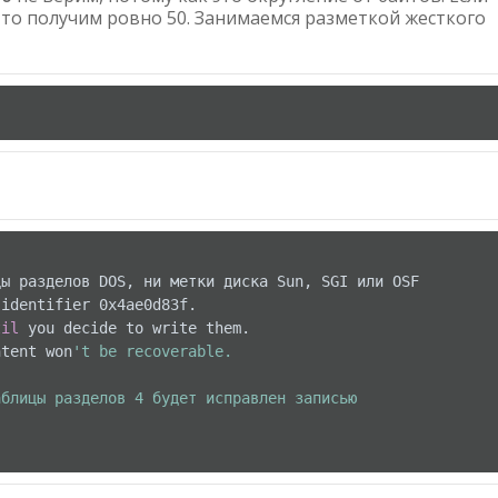
 то получим ровно 50. Занимаемся разметкой жесткого
ы разделов DOS, ни метки диска Sun, SGI или OSF

identifier 0x4ae0d83f.

til
 you decide to write them.

ntent won
't be recoverable.

блицы разделов 4 будет исправлен записью
