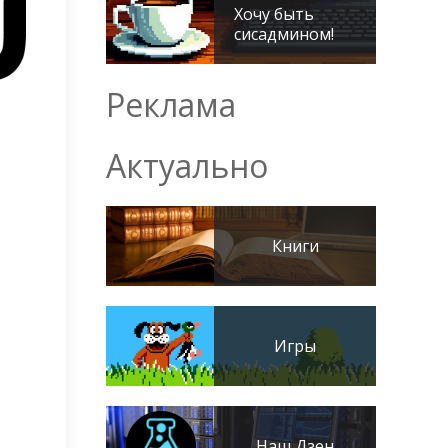
Хочу быть
сисадмином!
Реклама
Актуально
Книги
Игры
Наш Дзен