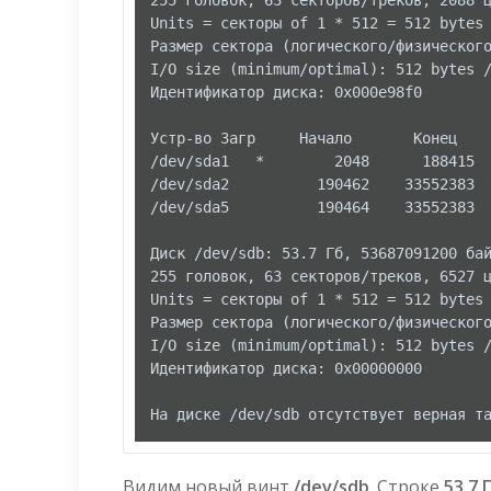
255 головок, 63 секторов/треков, 2088 ц
Units = секторы of 1 * 512 = 512 bytes

Размер сектора (логического/физического
I/O size (minimum/optimal): 512 bytes /
Идентификатор диска: 0x000e98f0

Устр-во Загр     Начало       Конец    
/dev/sda1   *        2048      188415  
/dev/sda2          190462    33552383  
/dev/sda5          190464    33552383  
Диск /dev/sdb: 53.7 Гб, 53687091200 бай
255 головок, 63 секторов/треков, 6527 ц
Units = секторы of 1 * 512 = 512 bytes

Размер сектора (логического/физического
I/O size (minimum/optimal): 512 bytes /
Идентификатор диска: 0x00000000

Видим новый винт
/dev/sdb
. Строке
53.7 