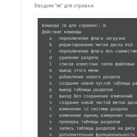
Вводим "
m
" для справки:
Команда (m для справки): m

Действие команды

   a   переключение флага загрузки

   b   редактирование метки диска bsd

   c   переключение флага dos-совместим
   d   удаление раздела

   l   список известных типов файловых 
   m   вывод этого меню

   n   добавление нового раздела

   o   создание новой пустой таблицы ра
   p   вывод таблицы разделов

   q   выход без сохранения изменений

   s   создание новой чистой метки диск
   t   изменение 
id
 системы раздела

   u   изменение единиц измерения экран
   v   проверка таблицы разделов

   w   запись таблицы разделов на диск 
   x   дополнительная функциональность 