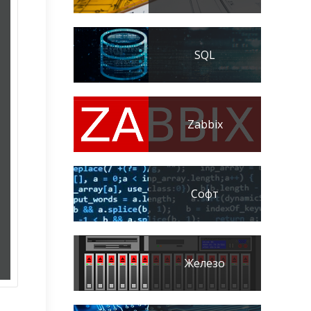
SQL
Zabbix
Софт
Железо