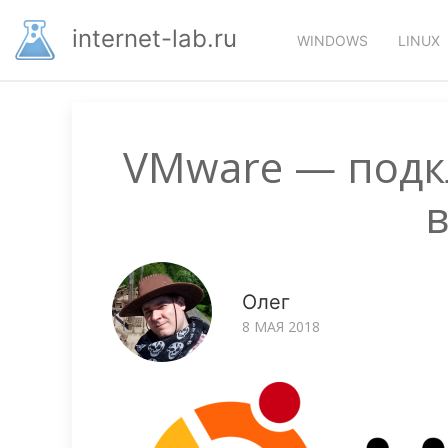
Перейти
Основная
к
internet-lab.ru
WINDOWS
LINUX
основному
навигация
содержанию
VMware — подк
в
Олег
8 МАЯ 2018