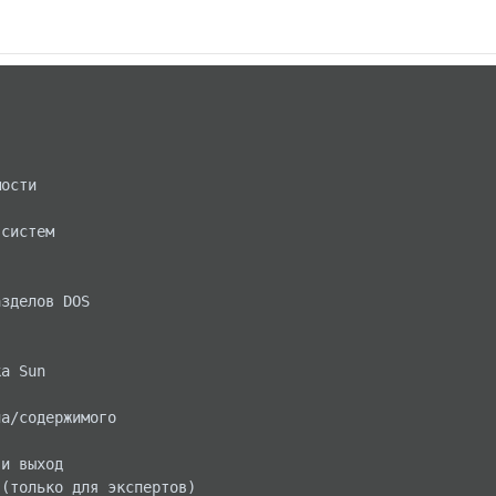
ости

систем

зделов DOS

а Sun

а/содержимого

и выход

(только для экспертов)
