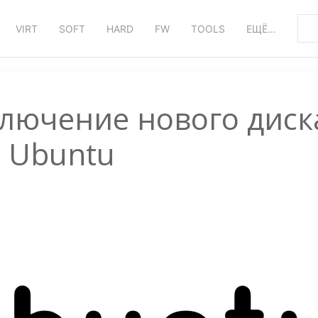
VIRT
SOFT
HARD
FW
TOOLS
ЕЩЁ…
лючение нового диск
 Ubuntu