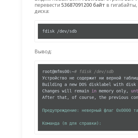
перевести
53687091200 байт
в гигабайты,
диска:
fdisk /dev/sdb
Вывод:
root@mfms00:~
# fdisk /dev/sdb
Устройство не содержит ни верной таблиц
Building a new DOS disklabel with disk 
Changes will remain 
in
 memory only, 
un
After that, of course, the previous co
Предупреждение: неверный флаг 0x0000 та
Команда (m для справки):