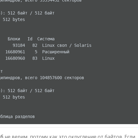
илиндров, всего 33554432 секторов

): 512 байт / 512 байт

 512 bytes

   Блоки   Id  Система

     93184   82  Linux своп / Solaris

  16680961    5  Расширенный

  16680960   83  Linux

т

илиндров, всего 104857600 секторов

): 512 байт / 512 байт

 512 bytes

Гб
не верим, потому как это округление от байтов. Если