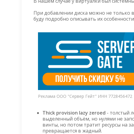
В нашем случае у виртуалки был системны
При добавлении диска можно не только выб
буду подробно описывать их особенности,
Реклама ООО "Сервер Гейт" ИНН 7728456472
Thick provision lazy zeroed
- толстый 
выделенный объём, но нулями не запо
винты, но потом тратит ресурсы на з
превращается в жадный.