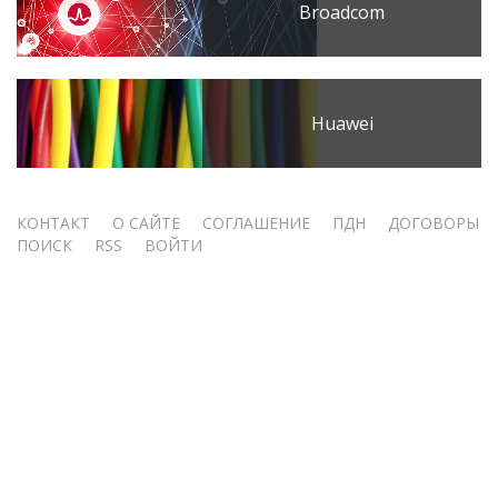
Broadcom
Huawei
Меню
КОНТАКТ
О САЙТЕ
СОГЛАШЕНИЕ
ПДН
ДОГОВОРЫ
ПОИСК
RSS
ВОЙТИ
учётной
записи
пользователя