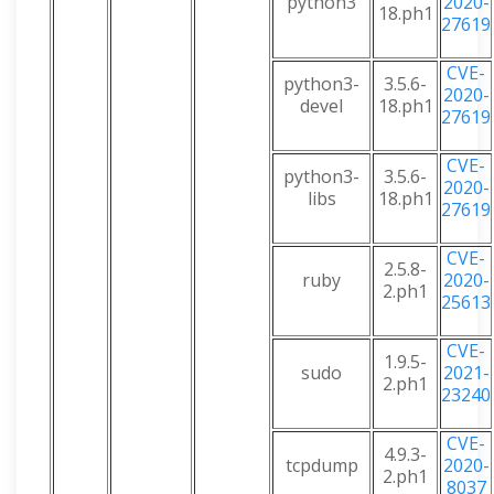
python3
2020-
18.ph1
27619
CVE-
python3-
3.5.6-
2020-
devel
18.ph1
27619
CVE-
python3-
3.5.6-
2020-
libs
18.ph1
27619
CVE-
2.5.8-
ruby
2020-
2.ph1
25613
CVE-
1.9.5-
sudo
2021-
2.ph1
23240
CVE-
4.9.3-
tcpdump
2020-
2.ph1
8037