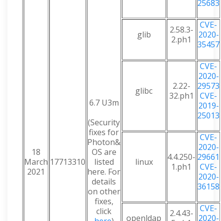
25683
CVE-
2.58.3-
glib
2020-
2.ph1
35457
CVE-
2020-
2.22-
29573
glibc
32.ph1
CVE-
6.7 U3m
2019-
25013
(Security
fixes for
CVE-
Photon&
2020-
18
OS are
4.4.250-
29661
March
17713310
listed
linux
1.ph1
CVE-
2021
here. For
2020-
details
36158
on other
fixes,
CVE-
click
2.4.43-
openldap
2020-