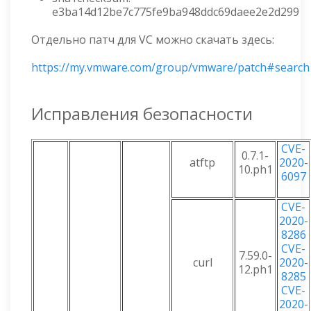
e3ba14d12be7c775fe9ba948ddc69daee2e2d299
Отдельно патч для VC можно скачать здесь:
https://my.vmware.com/group/vmware/patch#search
Исправления безопасности
CVE-
0.7.1-
atftp
2020-
10.ph1
6097
CVE-
2020-
8286
CVE-
7.59.0-
curl
2020-
12.ph1
8285
CVE-
2020-