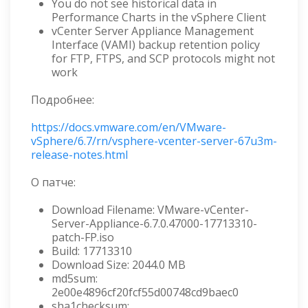
You do not see historical data in
Performance Charts in the vSphere Client
vCenter Server Appliance Management
Interface (VAMI) backup retention policy
for FTP, FTPS, and SCP protocols might not
work
Подробнее:
https://docs.vmware.com/en/VMware-
vSphere/6.7/rn/vsphere-vcenter-server-67u3m-
release-notes.html
О патче:
Download Filename: VMware-vCenter-
Server-Appliance-6.7.0.47000-17713310-
patch-FP.iso
Build: 17713310
Download Size: 2044.0 MB
md5sum:
2e00e4896cf20fcf55d00748cd9baec0
sha1checksum: