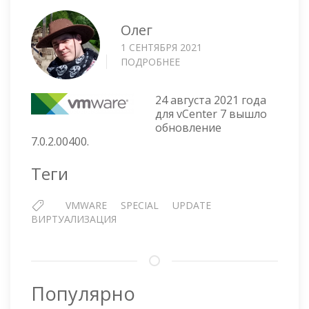
Олег
1 СЕНТЯБРЯ 2021
ПОДРОБНЕЕ
О
ОБНОВЛЕНИЕ
VCENTER
24 августа 2021 года
7.0.2.00400
для vCenter 7 вышло
обновление
7.0.2.00400.
Теги
VMWARE
SPECIAL
UPDATE
ВИРТУАЛИЗАЦИЯ
Популярно