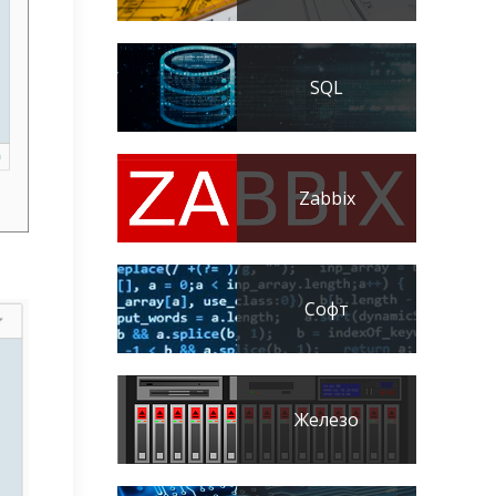
SQL
Zabbix
Софт
Железо