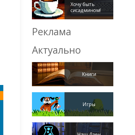
Хочу быть
сисадмином!
Реклама
Актуально
Книги
Игры
Наш Дзен