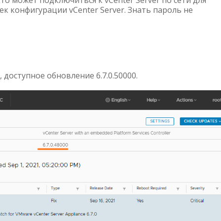
о может подключиться к vCenter Server по сети для
ек конфигурации vCenter Server. Знать пароль не
, доступное обновление 6.7.0.50000.