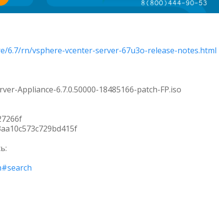
/6.7/rn/vsphere-vcenter-server-67u3o-release-notes.html
ver-Appliance-6.7.0.50000-18485166-patch-FP.iso
27266f
3aa10c573c729bd415f
ь:
h#search