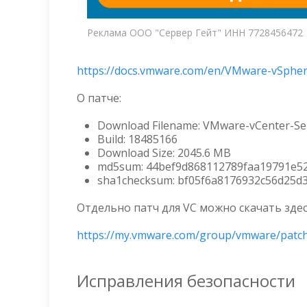
Реклама ООО "Сервер Гейт" ИНН 7728456472
https://docs.vmware.com/en/VMware-vSphere
О патче:
Download Filename: VMware-vCenter-Ser
Build: 18485166
Download Size: 2045.6 MB
md5sum: 44bef9d868112789faa19791e5
sha1checksum: bf05f6a8176932c56d25d
Отдельно патч для VC можно скачать здес
https://my.vmware.com/group/vmware/patc
Исправления безопасности