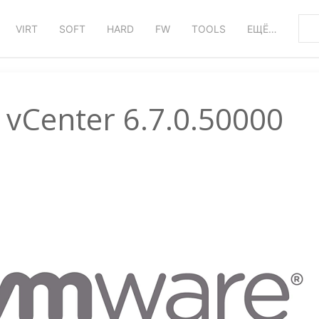
VIRT
SOFT
HARD
FW
TOOLS
ЕЩЁ…
vCenter 6.7.0.50000