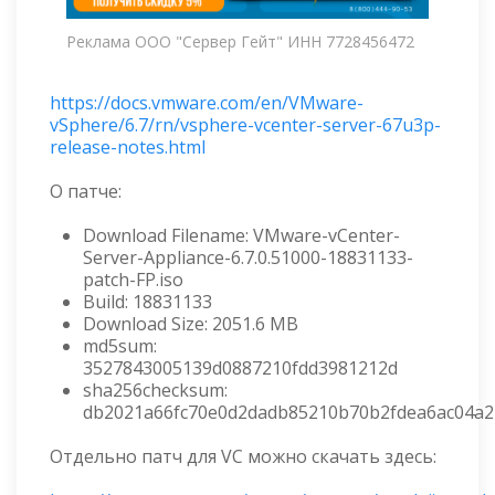
Реклама ООО "Сервер Гейт" ИНН 7728456472
https://docs.vmware.com/en/VMware-
vSphere/6.7/rn/vsphere-vcenter-server-67u3p-
release-notes.html
О патче:
Download Filename: VMware-vCenter-
Server-Appliance-6.7.0.51000-18831133-
patch-FP.iso
Build: 18831133
Download Size: 2051.6 MB
md5sum:
3527843005139d0887210fdd3981212d
sha256checksum:
db2021a66fc70e0d2dadb85210b70b2fdea6ac04a2b
Отдельно патч для VC можно скачать здесь: