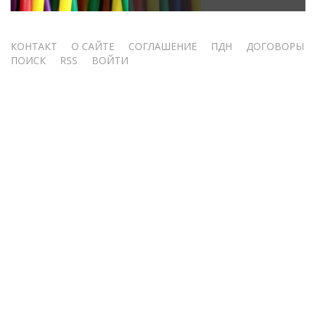
Меню
КОНТАКТ
О САЙТЕ
СОГЛАШЕНИЕ
ПДН
ДОГОВОРЫ
ПОИСК
RSS
ВОЙТИ
учётной
записи
пользователя