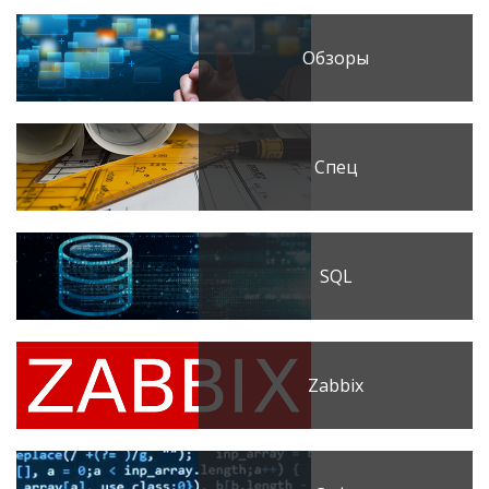
Обзоры
Спец
SQL
Zabbix