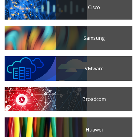
Cisco
Samsung
VMware
Broadcom
Huawei