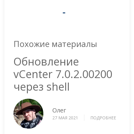
Похожие материалы
Обновление
vCenter 7.0.2.00200
через shell
Олег
27 МАЯ 2021
ПОДРОБНЕЕ
О
ОБНОВЛ
VCENTE