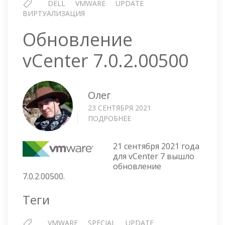
DELL
VMWARE
UPDATE
ВИРТУАЛИЗАЦИЯ
Обновление
vCenter 7.0.2.00500
Олег
23 СЕНТЯБРЯ 2021
ПОДРОБНЕЕ
О
ОБНОВЛЕНИЕ
VCENTER
21 сентября 2021 года
7.0.2.00500
для vCenter 7 вышло
обновление
7.0.2.00500.
Теги
VMWARE
SPECIAL
UPDATE