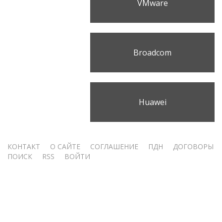
VMware
Broadcom
Huawei
Меню
КОНТАКТ
О САЙТЕ
СОГЛАШЕНИЕ
ПДН
ДОГОВОРЫ
ПОИСК
RSS
ВОЙТИ
учётной
записи
пользователя