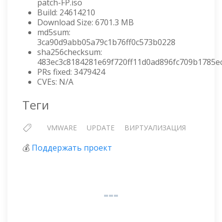
patch-FP.iso
Build: 24614210
Download Size: 6701.3 MB
md5sum:
3ca90d9abb05a79c1b76ff0c573b0228
sha256checksum:
483ec3c8184281e69f720ff11d0ad896fc709b1785e
PRs fixed: 3479424
CVEs: N/A
Теги
VMWARE
UPDATE
ВИРТУАЛИЗАЦИЯ
💰
Поддержать проект