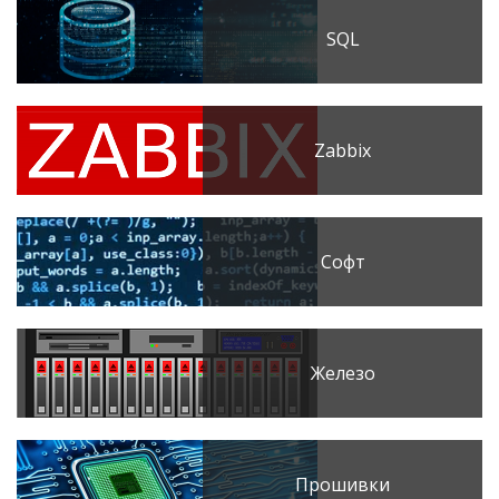
SQL
Zabbix
Софт
Железо
Прошивки