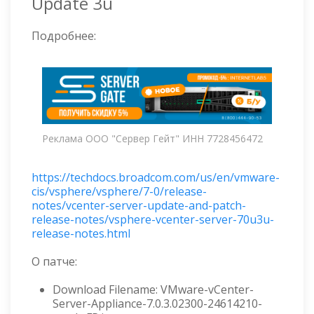
Update 3u
Подробнее:
Реклама ООО "Сервер Гейт" ИНН 7728456472
https://techdocs.broadcom.com/us/en/vmware-
cis/vsphere/vsphere/7-0/release-
notes/vcenter-server-update-and-patch-
release-notes/vsphere-vcenter-server-70u3u-
release-notes.html
О патче:
Download Filename: VMware-vCenter-
Server-Appliance-7.0.3.02300-24614210-