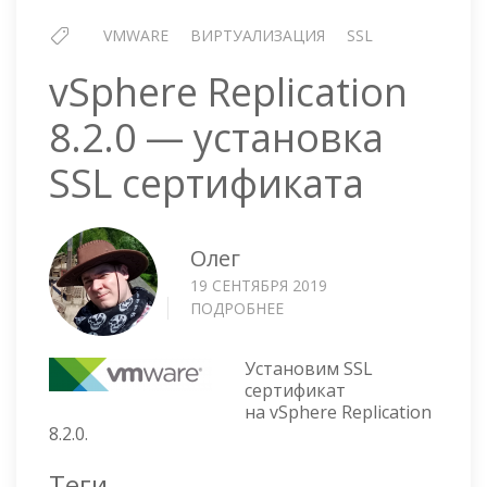
VMWARE
ВИРТУАЛИЗАЦИЯ
SSL
vSphere Replication
8.2.0 — установка
SSL сертификата
Олег
19 СЕНТЯБРЯ 2019
ПОДРОБНЕЕ
О
VSPHERE
REPLICATION
Установим SSL
8.2.0
сертификат
—
на vSphere Replication
УСТАНОВКА
8.2.0.
SSL
СЕРТИФИКАТА
Теги