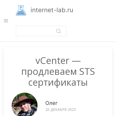
Перейти
к
internet-lab.ru
основному
содержанию
vCenter —
продлеваем STS
сертификаты
Олег
20 ДЕКАБРЯ 2023