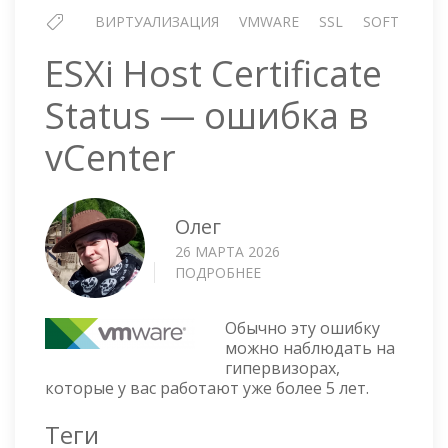
ВИРТУАЛИЗАЦИЯ
VMWARE
SSL
SOFT
ESXi Host Certificate
Status — ошибка в
vCenter
Олег
26 МАРТА 2026
ПОДРОБНЕЕ
О
ESXI
HOST
Обычно эту ошибку
CERTIFICATE
можно наблюдать на
STATUS
гипервизорах,
—
которые у вас работают уже более 5 лет.
ОШИБКА
В
Теги
VCENTER