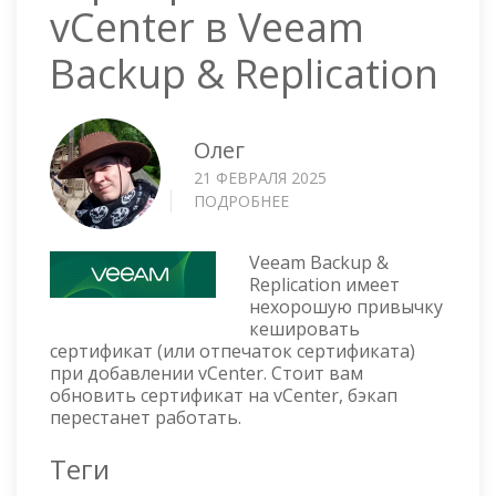
vCenter в Veeam
Backup & Replication
Олег
21 ФЕВРАЛЯ 2025
ПОДРОБНЕЕ
О
ОБНОВЛЕНИЕ
СЕРТИФИКАТА
Veeam Backup &
VCENTER
Replication имеет
В
нехорошую привычку
VEEAM
кешировать
BACKUP
сертификат (или отпечаток сертификата)
&
при добавлении vCenter. Стоит вам
REPLICATION
обновить сертификат на vCenter, бэкап
перестанет работать.
Теги