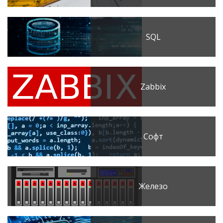
SQL
Zabbix
Софт
Железо