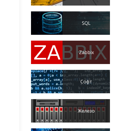
SQL
Zabbix
Софт
Железо