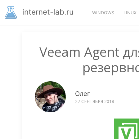
Перейти
Основная
к
internet-lab.ru
WINDOWS
LINUX
основному
навигация
содержанию
Veeam Agent дл
резервн
Олег
27 СЕНТЯБРЯ 2018