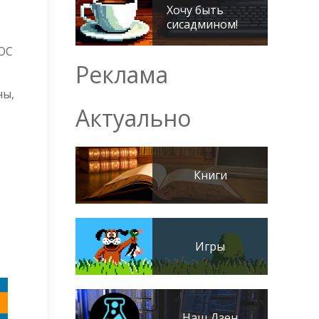
Хочу быть
сисадмином!
 ОС
Реклама
ны,
Актуально
Книги
Игры
Наш Дзен