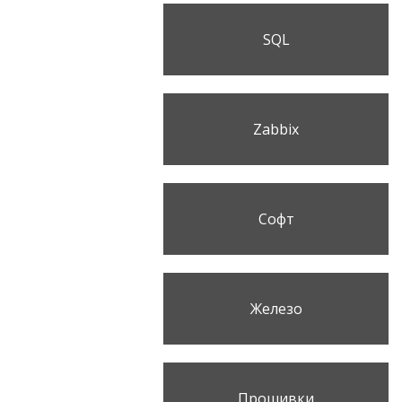
SQL
Zabbix
Софт
Железо
Прошивки