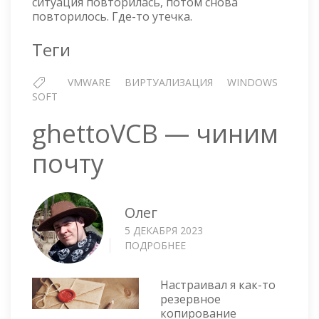
ситуация повторилась, потом снова
ДИСК
повторилось. Где-то утечка.
Теги
VMWARE
ВИРТУАЛИЗАЦИЯ
WINDOWS
SOFT
ghettoVCB — чиним
почту
Олег
5 ДЕКАБРЯ 2023
ПОДРОБНЕЕ
О
GHETTOVCB
—
Настраивал я как-то
ЧИНИМ
резервное
ПОЧТУ
копирование