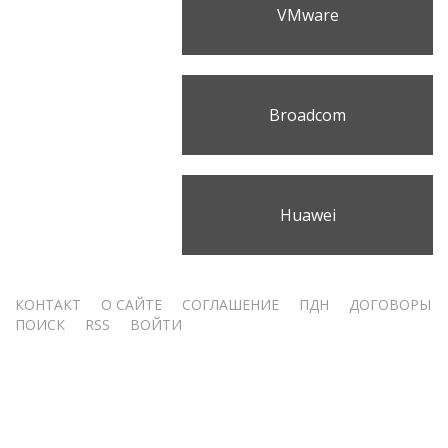
VMware
Broadcom
Huawei
Меню
КОНТАКТ
О САЙТЕ
СОГЛАШЕНИЕ
ПДН
ДОГОВОРЫ
ПОИСК
RSS
ВОЙТИ
учётной
записи
пользователя