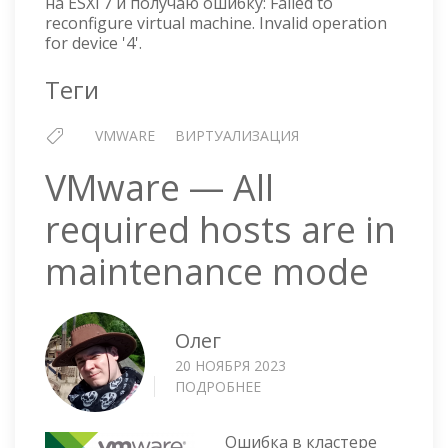
на ESXi 7 и получаю ошибку: Failed to
VIRTUAL
reconfigure virtual machine. Invalid operation
MACHINE
for device '4'.
Теги
VMWARE
ВИРТУАЛИЗАЦИЯ
VMware — All
required hosts are in
maintenance mode
Олег
20 НОЯБРЯ 2023
ПОДРОБНЕЕ
О
VMWARE
—
Ошибка в кластере