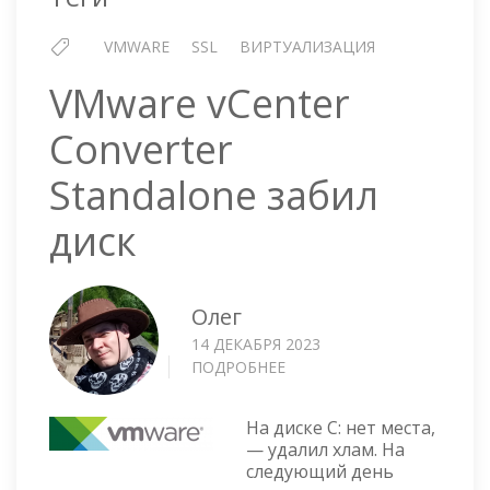
VMWARE
SSL
ВИРТУАЛИЗАЦИЯ
VMware vCenter
Converter
Standalone забил
диск
Олег
14 ДЕКАБРЯ 2023
ПОДРОБНЕЕ
О
VMWARE
VCENTER
На диске C: нет места,
CONVERTER
— удалил хлам. На
STANDALONE
следующий день
ЗАБИЛ