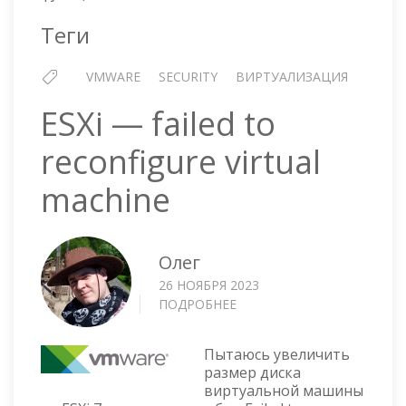
Теги
VMWARE
SECURITY
ВИРТУАЛИЗАЦИЯ
ESXi — failed to
reconfigure virtual
machine
Олег
26 НОЯБРЯ 2023
ПОДРОБНЕЕ
О
ESXI
—
Пытаюсь увеличить
FAILED
размер диска
TO
виртуальной машины
RECONFIGURE