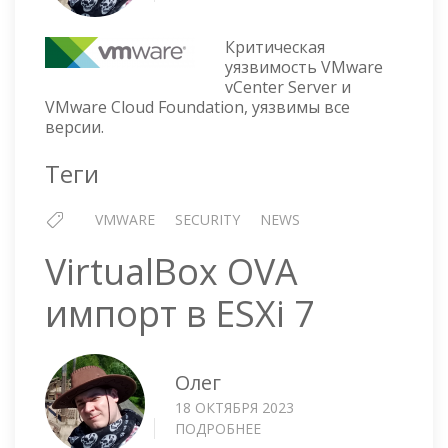
КРИТИЧЕСКАЯ
УЯЗВИМОСТЬ
Критическая
VCENTER
уязвимость VMware
SERVER
vCenter Server и
—
VMware Cloud Foundation, уязвимы все
CVE-
версии.
2023-
34048
Теги
VMWARE
SECURITY
NEWS
VirtualBox OVA
импорт в ESXi 7
Олег
18 ОКТЯБРЯ 2023
ПОДРОБНЕЕ
О