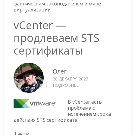
фактическим законодателем в мире
виртуализации.
vCenter —
продлеваем STS
сертификаты
Олег
20 ДЕКАБРЯ 2023
ПОДРОБНЕЕ
О
VCENTER
—
В vCenter есть
ПРОДЛЕВАЕМ
проблема с
STS
истечением срока
СЕРТИФИКАТЫ
действия STS сертификата.
Теги