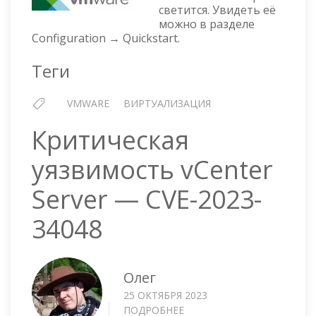
ALL
светится. Увидеть её
REQUIRED
можно в разделе
HOSTS
Configuration → Quickstart.
ARE
IN
Теги
MAINTENANCE
MODE
VMWARE
ВИРТУАЛИЗАЦИЯ
Критическая
уязвимость vCenter
Server — CVE-2023-
34048
Олег
25 ОКТЯБРЯ 2023
ПОДРОБНЕЕ
О