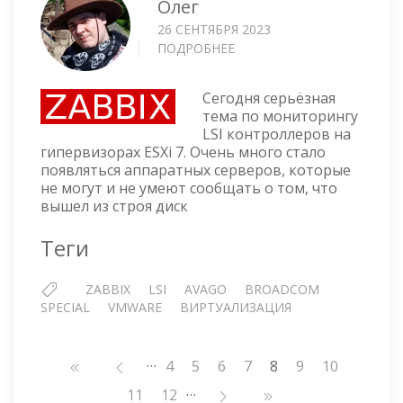
Олег
26 СЕНТЯБРЯ 2023
ПОДРОБНЕЕ
О
ZABBIX
ШАБЛОН
Сегодня серьёзная
ДЛЯ
тема по мониторингу
МОНИТОРИНГА
LSI контроллеров на
RAID
гипервизорах ESXi 7. Очень много стало
КОНТРОЛЛЕРОВ
появляться аппаратных серверов, которые
LSI
не могут и не умеют сообщать о том, что
В
вышел из строя диск
ESXI
7
Теги
ZABBIX
LSI
AVAGO
BROADCOM
SPECIAL
VMWARE
ВИРТУАЛИЗАЦИЯ
…
Нумерация
Страница
4
Страница
5
Страница
6
Страница
7
8
Страница
9
Страница
10
страниц
…
Страница
11
Страница
12