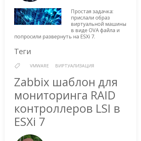
VIRTUALBOX
OVA
Простая задачка:
ИМПОРТ
прислали образ
В
виртуальной машины
ESXI
в виде OVA файла и
7
попросили развернуть на ESXi 7.
Теги
VMWARE
ВИРТУАЛИЗАЦИЯ
Zabbix шаблон для
мониторинга RAID
контроллеров LSI в
ESXi 7