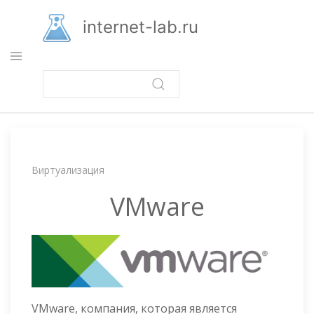
Перейти
к
internet-lab.ru
основному
содержанию
Строка
Виртуализация
навигации
VMware
VMware, компания, которая является