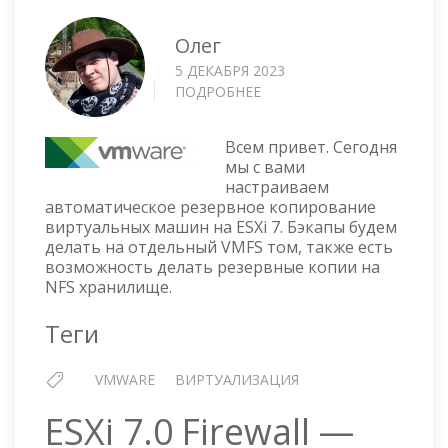
Олег
5 ДЕКАБРЯ 2023
ПОДРОБНЕЕ
О
РЕЗЕРВНОЕ
КОПИРОВАНИЕ
Всем привет. Сегодня
ВИРТУАЛЬНЫХ
мы с вами
МАШИН
настраиваем
С
автоматическое резервное копирование
ПОМОЩЬЮ
виртуальных машин на ESXi 7. Бэкапы будем
GHETTOVCB
делать на отдельный VMFS том, также есть
возможность делать резервные копии на
NFS хранилище.
Теги
VMWARE
ВИРТУАЛИЗАЦИЯ
ESXi 7.0 Firewall —