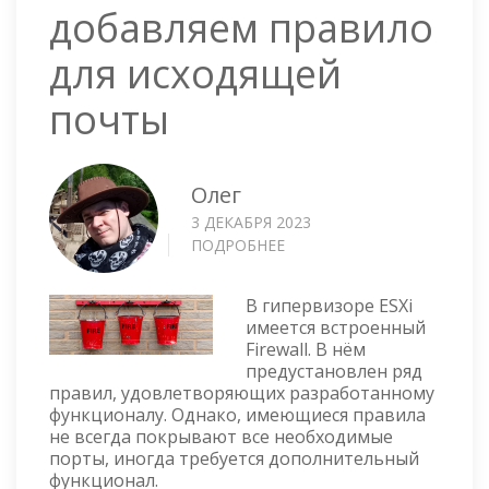
добавляем правило
для исходящей
почты
Олег
3 ДЕКАБРЯ 2023
ПОДРОБНЕЕ
О
ESXI
7.0
В гипервизоре ESXi
FIREWALL
имеется встроенный
—
Firewall. В нём
ДОБАВЛЯЕМ
предустановлен ряд
ПРАВИЛО
правил, удовлетворяющих разработанному
ДЛЯ
функционалу. Однако, имеющиеся правила
ИСХОДЯЩЕЙ
не всегда покрывают все необходимые
ПОЧТЫ
порты, иногда требуется дополнительный
функционал.