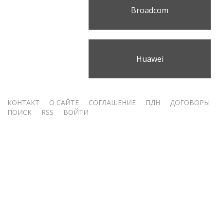
Broadcom
Huawei
Меню
КОНТАКТ
О САЙТЕ
СОГЛАШЕНИЕ
ПДН
ДОГОВОРЫ
ПОИСК
RSS
ВОЙТИ
учётной
записи
пользователя