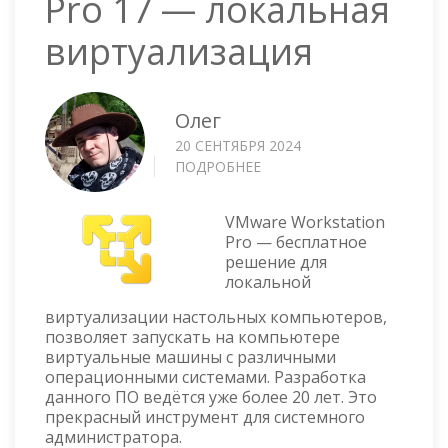
Pro 17 — локальная
виртуализация
Олег
20 СЕНТЯБРЯ 2024
ПОДРОБНЕЕ
О
VMWARE
WORKSTATION
VMware Workstation
PRO
Pro — бесплатное
17
решение для
—
локальной
ЛОКАЛЬНАЯ
ВИРТУАЛИЗАЦИЯ
виртуализации настольных компьютеров,
позволяет запускать на компьютере
виртуальные машины с различными
операционными системами. Разработка
данного ПО ведётся уже более 20 лет. Это
прекрасный инструмент для системного
администратора.