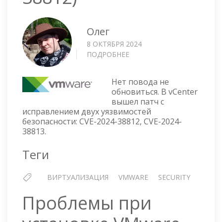
Олег
8 ОКТЯБРЯ 2024
ПОДРОБНЕЕ
О
VCENTER
—
Нет повода не
КРИТИЧЕСКАЯ
обновиться. В vCenter
УЯЗВИМОСТЬ
вышел патч с
9.8
исправлением двух уязвимостей
БАЛЛОВ
безопасности: CVE-2024-38812, CVE-2024-
(CVE-
38813.
2024-
38812)
Теги
ВИРТУАЛИЗАЦИЯ
VMWARE
SECURITY
Проблемы при