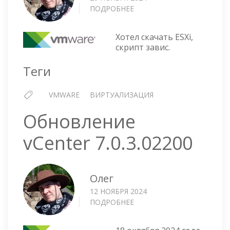
ПОДРОБНЕЕ
О
ОБНОВЛЕНИЯ
VMWARE
Хотел скачать ESXi,
НЕДОСТУПНЫ
скрипт завис.
В
РФ
Теги
VMWARE
ВИРТУАЛИЗАЦИЯ
Обновление
vCenter 7.0.3.02200
Олег
12 НОЯБРЯ 2024
ПОДРОБНЕЕ
О
ОБНОВЛЕНИЕ
VCENTER