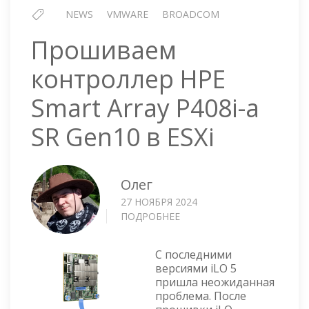
NEWS
VMWARE
BROADCOM
Прошиваем
контроллер HPE
Smart Array P408i-a
SR Gen10 в ESXi
Олег
27 НОЯБРЯ 2024
ПОДРОБНЕЕ
О
ПРОШИВАЕМ
КОНТРОЛЛЕР
С последними
HPE
версиями iLO 5
SMART
пришла неожиданная
ARRAY
проблема. После
P408I-