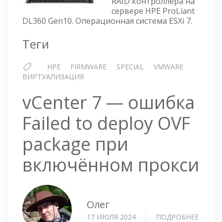
GEN10
RAID контроллера на
сервере HPE ProLiant
—
DL360 Gen10. Операционная система ESXi 7.
ОБНО
ПРОШ
Теги
RAID
КОНТР
В
HPE
FIRMWARE
SPECIAL
VMWARE
ESXI
ВИРТУАЛИЗАЦИЯ
vCenter 7 — ошибка
Failed to deploy OVF
package при
включённом прокси
Олег
17 ИЮЛЯ 2024
ПОДРОБНЕЕ
О