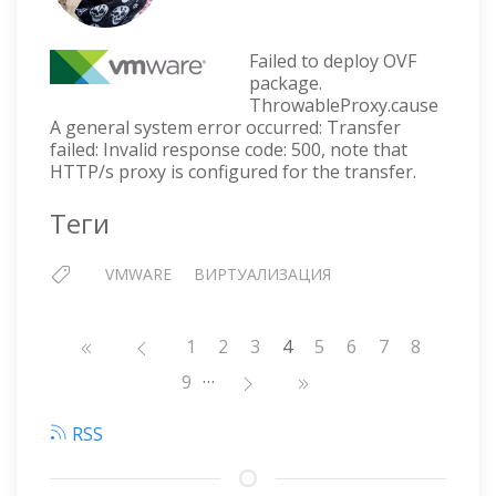
VCENT
7
—
Failed to deploy OVF
ОШИБ
package.
ThrowableProxy.cause
FAILE
A general system error occurred: Transfer
TO
failed: Invalid response code: 500, note that
DEPLO
HTTP/s proxy is configured for the transfer.
OVF
PACKA
Теги
ПРИ
ВКЛЮ
ПРОК
VMWARE
ВИРТУАЛИЗАЦИЯ
Нумерация
Страница
1
Страница
2
Страница
3
4
Страница
5
Страница
6
Страница
7
Страниц
8
страниц
…
Страница
9
RSS