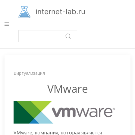
Перейти
к
internet-lab.ru
основному
содержанию
Строка
Виртуализация
навигации
VMware
VMware, компания, которая является