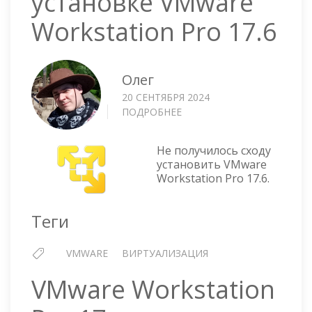
установке VMware
Workstation Pro 17.6
Олег
20 СЕНТЯБРЯ 2024
ПОДРОБНЕЕ
О
ПРОБЛЕМЫ
ПРИ
Не получилось сходу
УСТАНОВКЕ
установить VMware
VMWARE
Workstation Pro 17.6.
WORKSTATION
PRO
17.6
Теги
VMWARE
ВИРТУАЛИЗАЦИЯ
VMware Workstation