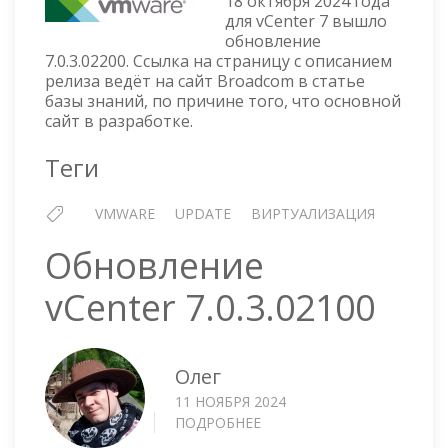
18 октября 2024 года
7.0.3.02200
для vCenter 7 вышло
обновление
7.0.3.02200. Ссылка на страницу с описанием
релиза ведёт на сайт Broadcom в статье
базы знаний, по причине того, что основной
сайт в разработке.
Теги
VMWARE
UPDATE
ВИРТУАЛИЗАЦИЯ
Обновление
vCenter 7.0.3.02100
Олег
11 НОЯБРЯ 2024
ПОДРОБНЕЕ
О
ОБНОВЛЕНИЕ