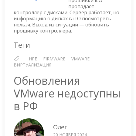
прошивки iLO
A
пропадает
SR
контроллер с дисками. Сервер работает, но
GEN10
информацию о дисках в iLO посмотреть
В
нельзя. Выход из ситуации — обновить
ESXI
прошивку контроллера.
Теги
HPE
FIRMWARE
VMWARE
ВИРТУАЛИЗАЦИЯ
Обновления
VMware недоступны
в РФ
Олег
20 НОЯБРЯ 2024