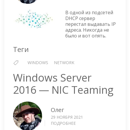
—
ЛОВИ
В одной из подсетей
DHCP
DHCP сервер
перестал выдавать IP
ТРАФ
адреса. Никогда не
В
было и вот опять.
WIND
SERVE
Теги
2019
WINDOWS
NETWORK
Windows Server
2016 — NIC Teaming
Олег
29 НОЯБРЯ 2021
ПОДРОБНЕЕ
О
WINDOWS