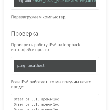
reg add 
"HKEY_LOCAL_MACHINE\SYSTEM\CurrentContr
Перезагружаем компьютер.
Проверка
Проверить работу IPv6 на loopback
интерфейсе просто:
ping localhost
Если IPv6 работает, то мы получим нечто
вроде:
Ответ от ::1: время<1мс

Ответ от ::1: время<1мс

Ответ от ::1: время<1мс
