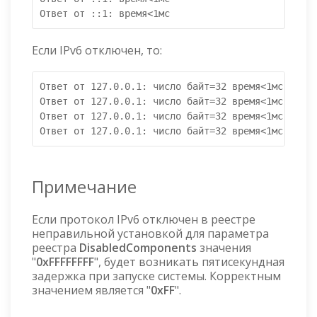
Ответ от ::1: время<1мс
Если IPv6 отключен, то:
Ответ от 127.0.0.1: число байт=32 время<1мс TTL=1
Ответ от 127.0.0.1: число байт=32 время<1мс TTL=1
Ответ от 127.0.0.1: число байт=32 время<1мс TTL=1
Примечание
Если протокол IPv6 отключен в реестре
неправильной установкой для параметра
реестра
DisabledComponents
значения
"
0xFFFFFFFF
", будет возникать пятисекундная
задержка при запуске системы. Корректным
значением является "
0xFF
".