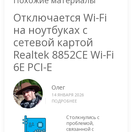
Похожие материалы
Отключается Wi-Fi
на ноутбуках с
сетевой картой
Realtek 8852CE Wi-Fi
6E PCI-E
Олег
14 ЯНВАРЯ 2026
ПОДРОБНЕЕ
О
ОТКЛЮЧАЕТСЯ
WI-
Столкнулись с
FI
проблемой,
НА
связанной с
НОУТБУКАХ