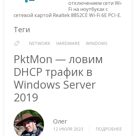
отключением сети Wi-
С
Fi на ноутбуках с
СЕТЕВОЙ
сетевой картой Realtek 8852CE Wi-Fi 6E PCI-E.
КАРТОЙ
REALTEK
Теги
8852CE
WI-
NETWORK
HARDWARE
WINDOWS
FI
6E
PktMon — ловим
PCI-
E
DHCP трафик в
Windows Server
2019
Олег
12 ИЮЛЯ 2023
ПОДРОБНЕЕ
О
PKTM