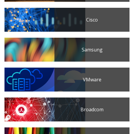
Cisco
Samsung
VMware
Broadcom