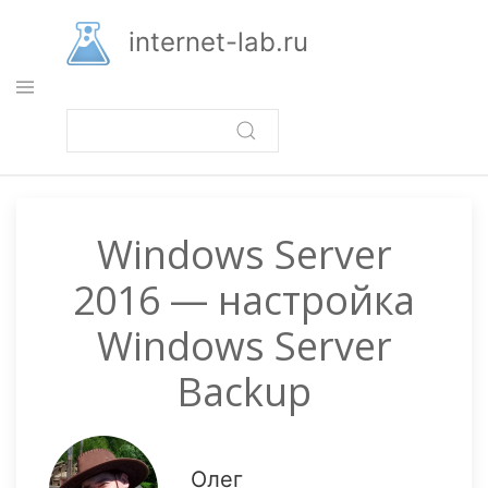
Перейти
к
internet-lab.ru
основному
содержанию
Windows Server
2016 — настройка
Windows Server
Backup
Олег