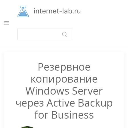
Перейти
к
internet-lab.ru
основному
содержанию
Резервное
копирование
Windows Server
через Active Backup
for Business