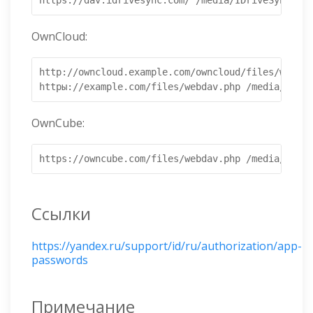
https://dav.idrivesync.com/ /media/IDriveSync dav
OwnCloud:
http://owncloud.example.com/owncloud/files/webdav
httpы://example.com/files/webdav.php /media/ownСl
OwnCube:
https://owncube.com/files/webdav.php /media/OwnCu
Ссылки
https://yandex.ru/support/id/ru/authorization/app-
passwords
Примечание