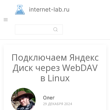
Перейти
к
internet-lab.ru
основному
содержанию
Подключаем Яндекс
Диск через WebDAV
в Linux
Олег
29 ДЕКАБРЯ 2024