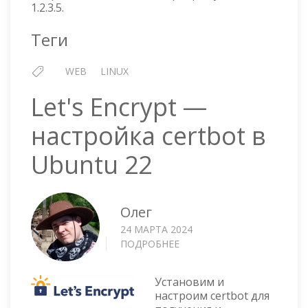
ЗОНЫ
1.2.3.5.
Теги
WEB
LINUX
Let's Encrypt —
настройка certbot в
Ubuntu 22
Олег
24 МАРТА 2024
ПОДРОБНЕЕ
О
LET'S
ENCRYPT
Установим и
—
настроим certbot для
НАСТРОЙКА