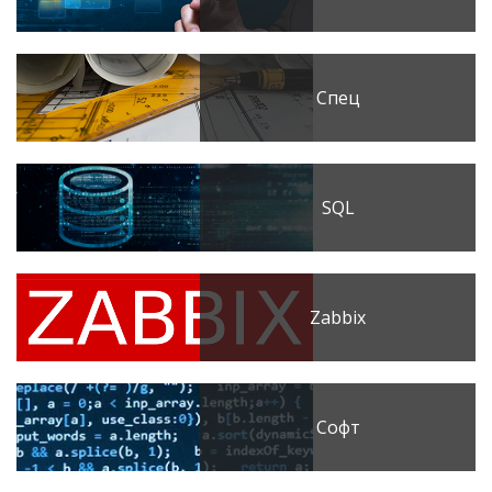
Спец
SQL
Zabbix
Софт