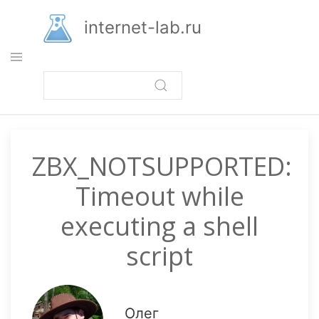
Перейти
к
internet-lab.ru
основному
содержанию
ZBX_NOTSUPPORTED:
Timeout while
executing a shell
script
Олег