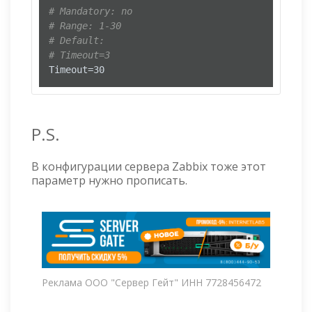
# Mandatory: no
# Range: 1-30
# Default:
# Timeout=3
Timeout=30
P.S.
В конфигурации сервера Zabbix тоже этот
параметр нужно прописать.
Реклама ООО "Сервер Гейт" ИНН 7728456472