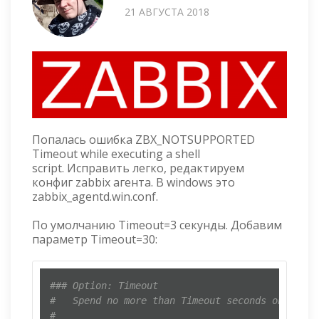
21 АВГУСТА 2018
Попалась ошибка ZBX_NOTSUPPORTED
Timeout while executing a shell
script. Исправить легко, редактируем
конфиг zabbix агента. В windows это
zabbix_agentd.win.conf.
По умолчанию Timeout=3 секунды. Добавим
параметр Timeout=30:
### Option: Timeout
#	Spend no more than Timeout seconds on proce
#