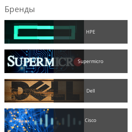
Бренды
HPE
Supermicro
Dell
Cisco