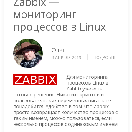
Zabbix —
мониторинг
процессов в Linux
Олег
3 АПРЕЛЯ 2019
ПОДРОБНЕЕ
О
ZABBI
—
МОНИ
Для мониторинга
ПРОЦ
процессов Linux в
Zabbix уже есть
В
готовое решение. Никаких скриптов и
LINUX
пользовательских переменных писать не
понадобится. Удобство в том, что Zabbix
просто возвращает количество процессов с
таким именем, можно пользоваться, если
несколько процессов с одинаковым именем.