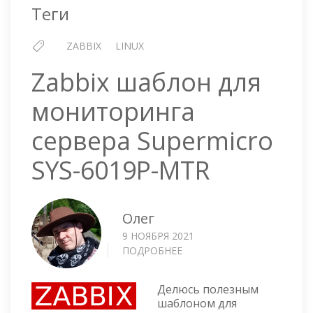
Теги
ZABBIX
LINUX
Zabbix шаблон для
мониторинга
сервера Supermicro
SYS-6019P-MTR
Олег
9 НОЯБРЯ 2021
ПОДРОБНЕЕ
О
ZABBIX
ШАБЛОН
Делюсь полезным
ДЛЯ
шаблоном для
МОНИТОРИНГА