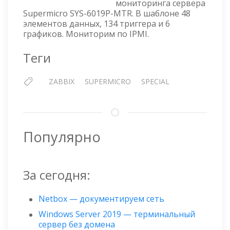
мониторинга сервера
СЕРВЕРА
Supermicro SYS-6019P-MTR. В шаблоне 48
SUPERMICRO
элементов данных, 134 триггера и 6
SYS-
графиков. Мониторим по IPMI.
6019P-
MTR
Теги
ZABBIX
SUPERMICRO
SPECIAL
Популярно
За сегодня:
Netbox — документируем сеть
Windows Server 2019 — терминальный
сервер без домена