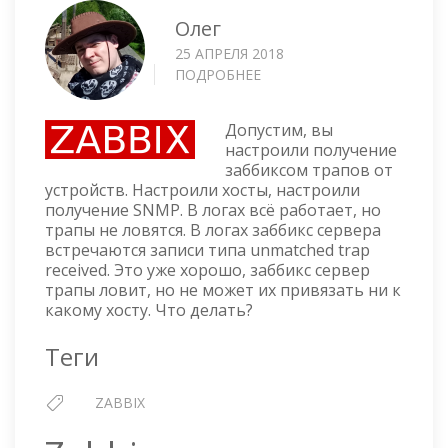
Олег
25 АПРЕЛЯ 2018
ПОДРОБНЕЕ
О
ZABBIX
—
Допустим, вы
UNMATCHED
настроили получение
TRAP
заббиксом трапов от
RECEIVED
устройств. Настроили хосты, настроили
получение SNMP. В логах всё работает, но
трапы не ловятся. В логах заббикс сервера
встречаются записи типа unmatched trap
received. Это уже хорошо, заббикс сервер
трапы ловит, но не может их привязать ни к
какому хосту. Что делать?
Теги
ZABBIX