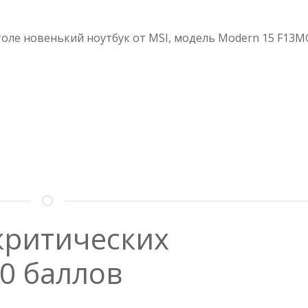
НОУТБУК
MSI
MODERN
столе новенький ноутбук от MSI, модель Modern 15 F13M
15
F13MG-
201XRU
 критических
0 баллов