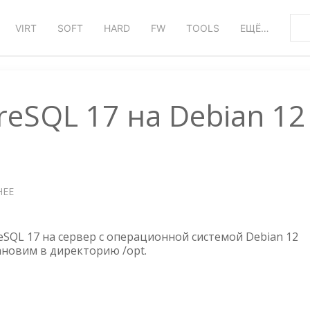
VIRT
SOFT
HARD
FW
TOOLS
ЕЩЁ…
reSQL 17 на Debian 12
НЕЕ
О
УСТАНОВКА
POSTGRESQL
17
eSQL 17 на сервер с операционной системой Debian 12
НА
ановим в директорию /opt.
DEBIAN
12