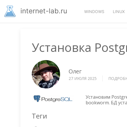
Перейти
Основная
к
internet-lab.ru
WINDOWS
LINUX
основному
навигация
содержанию
Установка Postg
Олег
27 ИЮЛЯ 2025
ПОДРОБ
Установим Postgr
bookworm. БД уст
Теги