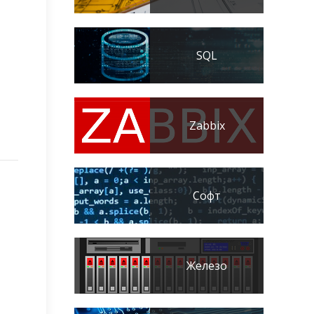
SQL
Zabbix
Софт
Железо