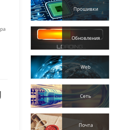
Прошивки
ера
Обновления
Web
U
Сеть
Почта