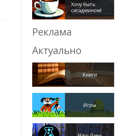
Хочу быть
сисадмином!
Реклама
Актуально
Книги
Игры
Наш Дзен