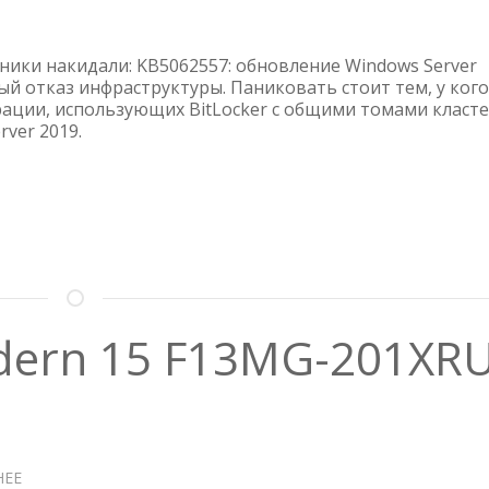
WINDOWS
SERVER
2019
ники накидали: KB5062557: обновление Windows Server
—
ый отказ инфраструктуры. Паниковать стоит тем, у кого
ации, использующих BitLocker с общими томами класт
ПРОБЛЕМЫ
rver 2019.
С
ОБНОВЛЕНИЕМ
KB5062557
dern 15 F13MG-201XR
НЕЕ
О