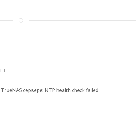
НЕЕ
О
TRUENAS
NTP
TrueNAS сервере: NTP health check failed