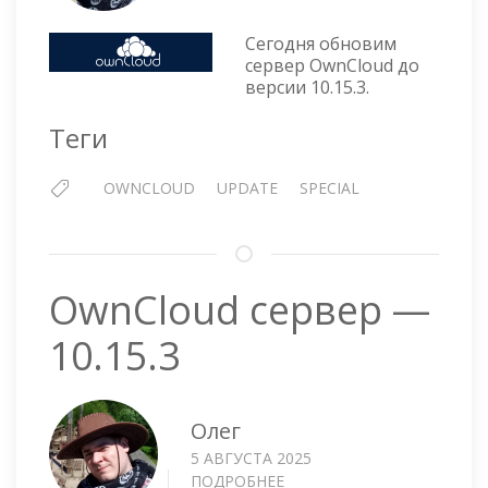
OWNCLOUD
—
Сегодня обновим
ОБНОВЛЕНИЕ
сервер OwnCloud до
ДО
версии 10.15.3.
ВЕРСИИ
10.15.3
Теги
OWNCLOUD
UPDATE
SPECIAL
OwnCloud сервер —
10.15.3
Олег
5 АВГУСТА 2025
ПОДРОБНЕЕ
О