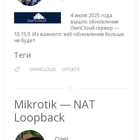
OWNCLOUD
СЕРВЕР
4 июля 2025 года
—
вышло обновление
10.15.3
OwnCloud сервер —
10.15.3. Из важного: веб-обновления больше
не будет.
Теги
OWNCLOUD
UPDATE
Mikrotik — NAT
Loopback
Олег