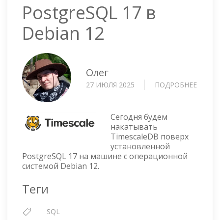
PostgreSQL 17 в
Debian 12
Олег
27 ИЮЛЯ 2025
ПОДРОБНЕЕ
О
УСТА
TIMES
НА
Сегодня будем
POSTG
накатывать
TimescaleDB поверх
17
установленной
В
PostgreSQL 17 на машине с операционной
DEBIA
системой Debian 12.
12
Теги
SQL