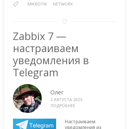
MIKROTIK
NETWORK
Zabbix 7 —
настраиваем
уведомления в
Telegram
Олег
2 АВГУСТА 2025
ПОДРОБНЕЕ
О
ZABBIX
7
Настраиваем
—
уведомления из