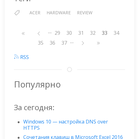
ACER
HARDWARE
REVIEW
…
Нумерация
Страница
29
Страница
30
Страница
31
Страница
32
33
Страница
34
страниц
…
Страница
35
Страница
36
Страница
37
RSS
Популярно
За сегодня:
Windows 10 — настройка DNS over
HTTPS
Сочетания клавиш в Microsoft Excel 2016