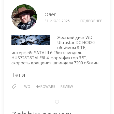
Олег
31 ИЮЛЯ 2025
ПОДРОБНЕЕ
О
HDD
WD
ULTRA
Жёсткий диск WD
DC
Ultrastar DC HC320
объёмом 8 ТБ,
HC320
интерфейс SATA III 6 Гбит/с модель
8ТБ
HUS728T8TALE6L4, форм-фактор 3.5",
SATA
скорость вращения шпинделя 7200 об/мин.
III
3.5"
Теги
—
HUS72
WD
HARDWARE
REVIEW