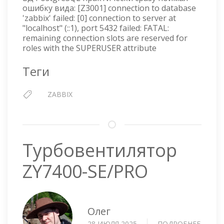
ошибку вида: [Z3001] connection to database
RESER
'zabbix' failed: [0] connection to server at
FOR
"localhost" (::1), port 5432 failed: FATAL:
ROLES
remaining connection slots are reserved for
WITH
roles with the SUPERUSER attribute
THE
SUPER
Теги
ATTRI
ZABBIX
Турбовентилятор
ZY7400-SE/PRO
Олег
28 ИЮЛЯ 2025
ПОДРОБНЕЕ
О