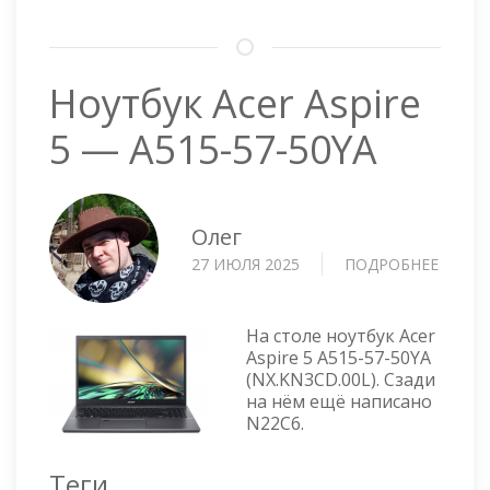
Ноутбук Acer Aspire
5 — A515-57-50YA
Олег
27 ИЮЛЯ 2025
ПОДРОБНЕЕ
О
НОУТ
ACER
ASPIRE
На столе ноутбук Acer
5
Aspire 5 A515-57-50YA
(NX.KN3CD.00L). Сзади
—
на нём ещё написано
A515-
N22C6.
57-
50YA
Теги