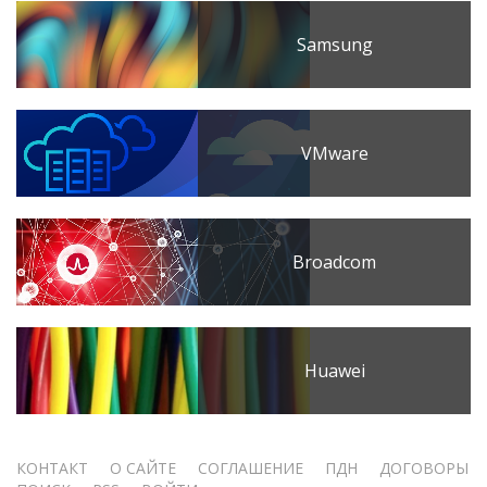
Samsung
VMware
Broadcom
Huawei
Меню
КОНТАКТ
О САЙТЕ
СОГЛАШЕНИЕ
ПДН
ДОГОВОРЫ