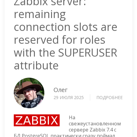
Zabbix server:
remaining
connection slots are
reserved for roles
with the SUPERUSER
attribute
Олег
29 ИЮЛЯ 2025
ПОДРОБНЕЕ
О
ZABBI
SERVER
REMAI
На
CONNE
свежеустановленном
сервере Zabbix 7.4 с
SLOTS
БД PostgreSQL практически сразу поймал
ARE