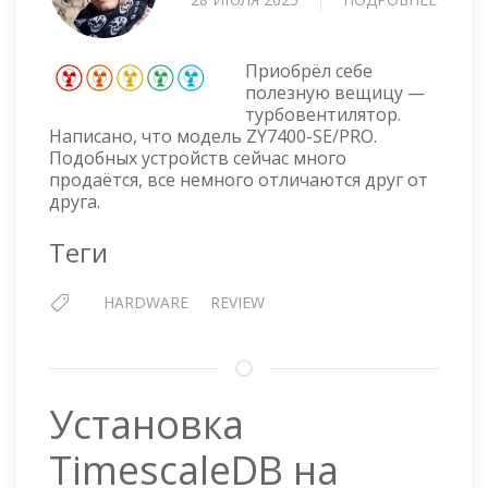
ТУРБО
ZY7400
SE/PR
Приобрёл себе
полезную вещицу —
турбовентилятор.
Написано, что модель ZY7400-SE/PRO.
Подобных устройств сейчас много
продаётся, все немного отличаются друг от
друга.
Теги
HARDWARE
REVIEW
Установка
TimescaleDB на