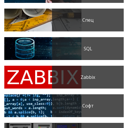
Спец
SQL
Zabbix
Софт