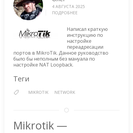
4 АВГУСТА 2025
ПОДРОБНЕЕ
О
MIKROTIK
—
Написал краткую
NAT
инструкцию по
LOOPBACK
настройке
переадресации
портов в MikroTik. Данное руководство
было бы неполным без мануала по
настройке NAT Loopback.
Теги
MIKROTIK
NETWORK
Mikrotik —