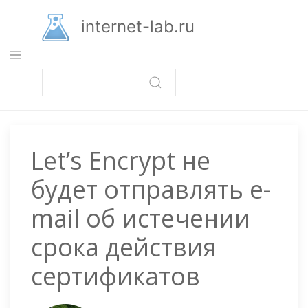
Перейти
к
internet-lab.ru
основному
содержанию
Let’s Encrypt не
будет отправлять e-
mail об истечении
срока действия
сертификатов