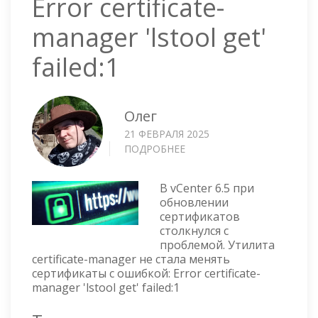
Error certificate-
manager 'lstool get'
failed:1
Олег
21 ФЕВРАЛЯ 2025
ПОДРОБНЕЕ
О
VCENTER
—
В vCenter 6.5 при
ОШИБКА
обновлении
ERROR
сертификатов
CERTIFICATE-
столкнулся с
MANAGER
проблемой. Утилита
'LSTOOL
certificate-manager не стала менять
GET'
сертификаты с ошибкой: Error certificate-
FAILED:1
manager 'lstool get' failed:1