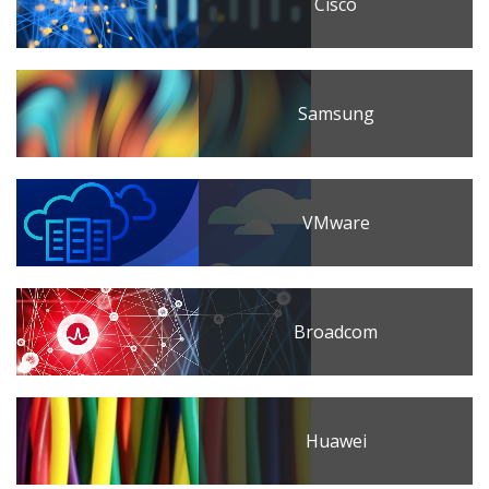
Cisco
Samsung
VMware
Broadcom
Huawei