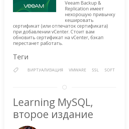
Veeam Backup &
VCENTER
Replication имеет
В
нехорошую привычку
VEEAM
кешировать
BACKUP
сертификат (или отпечаток сертификата)
&
при добавлении vCenter. Стоит вам
REPLICATION
обновить сертификат на vCenter, бэкап
перестанет работать.
Теги
ВИРТУАЛИЗАЦИЯ
VMWARE
SSL
SOFT
Learning MySQL,
второе издание