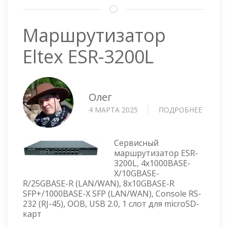
Маршрутизатор
Eltex ESR-3200L
Олег
4 МАРТА 2025
ПОДРОБНЕЕ
О
МАРШ
ELTEX
ESR-
Сервисный
3200L
маршрутизатор ESR-
3200L, 4x1000BASE-
X/10GBASE-
R/25GBASE-R (LAN/WAN), 8x10GBASE-R
SFP+/1000BASE-X SFP (LAN/WAN), Console RS-
232 (RJ-45), OOB, USB 2.0, 1 cлот для microSD-
карт