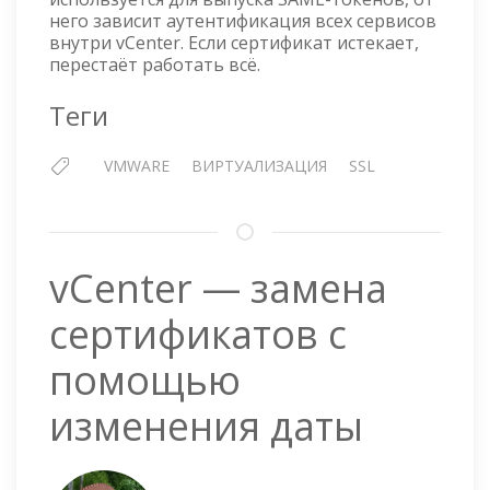
—
него зависит аутентификация всех сервисов
ПРОВЕРКА
внутри vCenter. Если сертификат истекает,
СРОКА
перестаёт работать всё.
ДЕЙСТВИЯ
STS
Теги
СЕРТИФИКАТОВ
VMWARE
ВИРТУАЛИЗАЦИЯ
SSL
vCenter — замена
сертификатов с
помощью
изменения даты