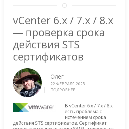
vCenter 6.x / 7.x / 8.x
— проверка срока
действия STS
сертификатов
Олег
22 ФЕВРАЛЯ 2025
ПОДРОБНЕЕ
О
VCENTER
6.X
В vCenter 6.x / 7.x / 8.x
/
есть проблема с
7.X
истечением срока
/
действия STS сертификатов. Сертификат
8.X
используется для выпуска SAML-токенов, от