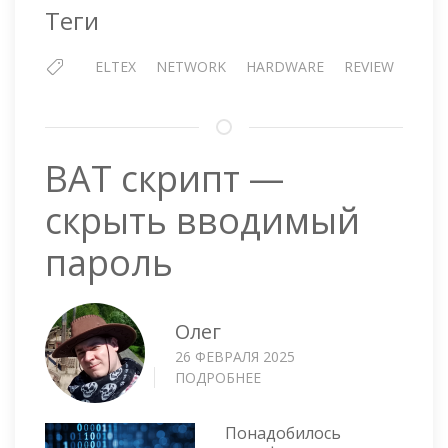
Теги
ELTEX
NETWORK
HARDWARE
REVIEW
BAT скрипт —
скрыть вводимый
пароль
Олег
26 ФЕВРАЛЯ 2025
ПОДРОБНЕЕ
О
BAT
СКРИПТ
Понадобилось
—