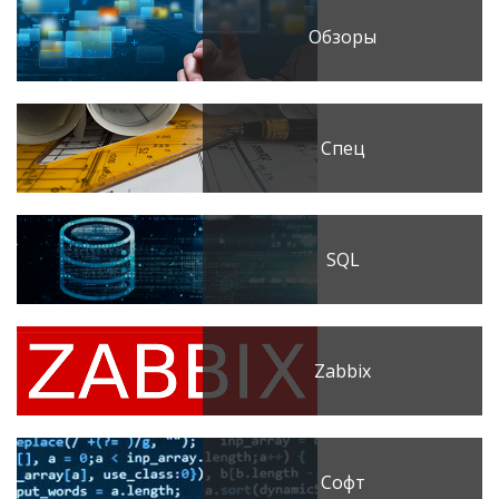
Обзоры
Спец
SQL
Zabbix
Софт