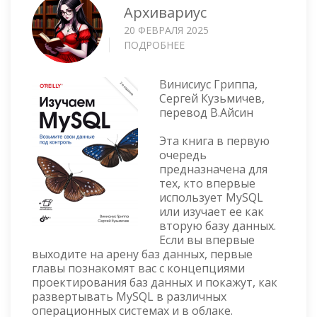
Архивариус
20 ФЕВРАЛЯ 2025
ПОДРОБНЕЕ
О
LEARNING
MYSQL,
Винисиус Гриппа,
ВТОРОЕ
Сергей Кузьмичев,
ИЗДАНИЕ
перевод В.Айсин
Эта книга в первую
очередь
предназначена для
тех, кто впервые
использует MySQL
или изучает ее как
вторую базу данных.
Если вы впервые
выходите на арену баз данных, первые
главы познакомят вас с концепциями
проектирования баз данных и покажут, как
развертывать MySQL в различных
операционных системах и в облаке.