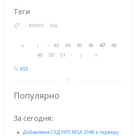
Теги
BOOKS
SQL
…
Нумерация
Страница
43
Страница
44
Страница
45
Страница
46
47
Страница
48
страниц
…
Страница
49
Страница
50
Страница
51
RSS
Популярно
За сегодня:
Добавляем СХД HPE MSA 2040 к серверу