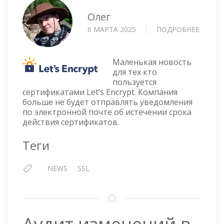
Олег
6 МАРТА 2025
ПОДРОБНЕЕ
О
LET’S
ENCRY
НЕ
Маленькая новость
БУДЕТ
для тех кто
пользуется
ОТПРА
сертификатами Let’s Encrypt. Компания
E-
больше не будет отправлять уведомления
MAIL
по электронной почте об истечении срока
ОБ
действия сертификатов.
ИСТЕЧ
СРОКА
Теги
ДЕЙСТ
СЕРТИ
NEWS
SSL