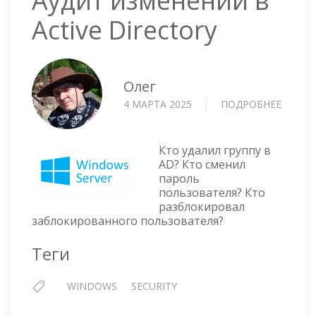
Аудит изменений в
Active Directory
Олег
4 МАРТА 2025
ПОДРОБНЕЕ
О
АУДИТ
ИЗМЕ
В
Кто удалил группу в
ACTIVE
AD? Кто сменил
пароль
DIREC
пользователя? Кто
разблокировал
заблокированного пользователя?
Теги
WINDOWS
SECURITY