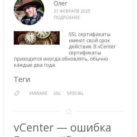
Олег
21 ФЕВРАЛЯ 2025
ПОДРОБНЕЕ
О
VCENTER
—
SSL сертификаты
ЗАМЕНА
имеют свой срок
СЕРТИФИКАТОВ
действия. В vCenter
С
сертификаты
ПОМОЩЬЮ
приходится иногда обновлять, обычно
ИЗМЕНЕНИЯ
каждые два года.
ДАТЫ
Теги
VMWARE
SSL
SPECIAL
vCenter — ошибка