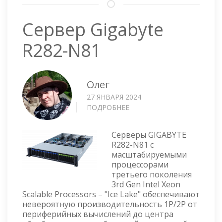
Сервер Gigabyte
R282-N81
Олег
27 ЯНВАРЯ 2024
ПОДРОБНЕЕ
О
СЕРВЕР
GIGABYTE
Серверы GIGABYTE
R282-
R282-N81 с
N81
масштабируемыми
процессорами
третьего поколения
3rd Gen Intel Xeon
Scalable Processors – "Ice Lake" обеспечивают
невероятную производительность 1P/2P от
периферийных вычислений до центра