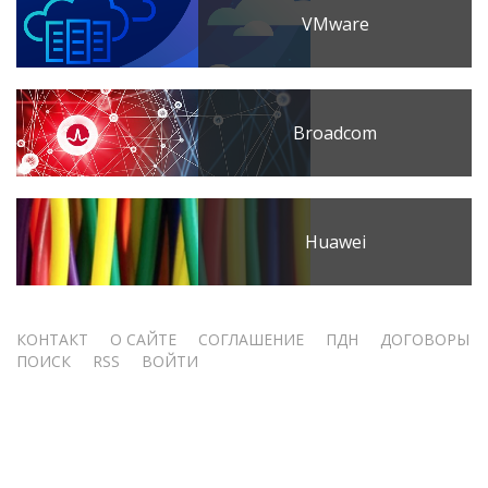
VMware
Broadcom
Huawei
Меню
КОНТАКТ
О САЙТЕ
СОГЛАШЕНИЕ
ПДН
ДОГОВОРЫ
ПОИСК
RSS
ВОЙТИ
учётной
записи
пользователя