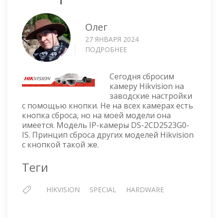
Олег
27 ЯНВАРЯ 2024
ПОДРОБНЕЕ
О
СБРОС
IP-
Сегодня сбросим
КАМЕРЫ
камеру Hikvision на
HIKVISION
заводские настройки
НА
с помощью кнопки. Не на всех камерах есть
ЗАВОДСКИЕ
кнопка сброса, но на моей модели она
НАСТРОЙКИ
имеется. Модель IP-камеры DS-2CD2523G0-
IS. Принцип сброса других моделей Hikvision
с кнопкой такой же.
Теги
HIKVISION
SPECIAL
HARDWARE