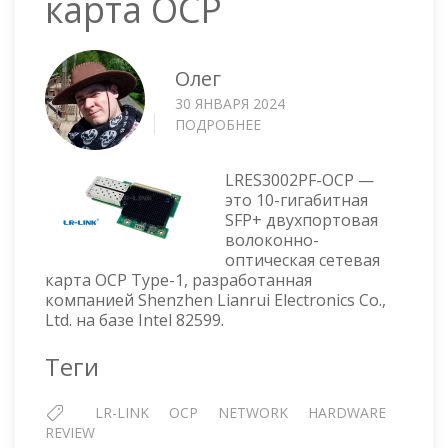
карта OCP
Олег
30 ЯНВАРЯ 2024
ПОДРОБНЕЕ
О
LR-
LINK
LRES3002PF-OCP —
LRES3002PF-
это 10-гигабитная
OCP
SFP+ двухпортовая
—
волоконно-
SFP+
оптическая сетевая
СЕТЕВАЯ
карта OCP Type-1, разработанная
КАРТА
компанией Shenzhen Lianrui Electronics Co.,
OCP
Ltd. на базе Intel 82599.
Теги
LR-LINK
OCP
NETWORK
HARDWARE
REVIEW