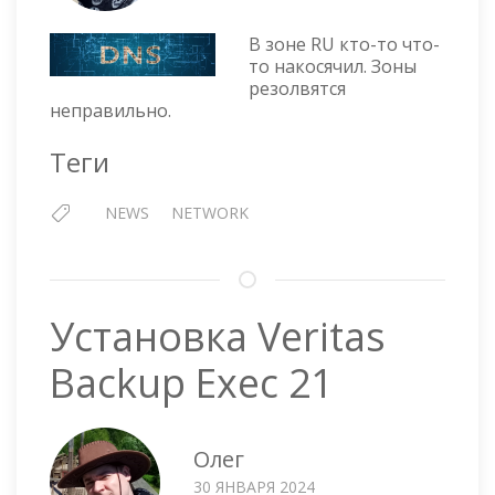
В
ЗОНЕ
В зоне RU кто-то что-
RU
то накосячил. Зоны
ПРОБЛЕМЫ
резолвятся
С
неправильно.
DNS,
30.01.2024
Теги
NEWS
NETWORK
Установка Veritas
Backup Exec 21
Олег
30 ЯНВАРЯ 2024