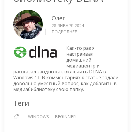
Олег
28 ЯНВАРЯ 2024
ПОДРОБНЕЕ
О
WINDOWS
11
Как-то раз я
—
настраивал
ДОБАВИТЬ
домашний
ПАПКУ
медиацентр и
В
рассказал заодно как включить DLNA в
БИБЛИОТЕКУ
Windows 11. В комментариях к статье задали
DLNA
довольно уместный вопрос, как добавить в
медиабиблиотеку свою папку.
Теги
WINDOWS
BEGINNER