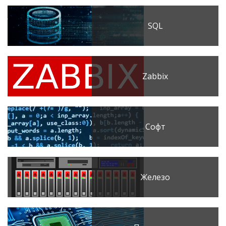
SQL
Zabbix
Софт
Железо