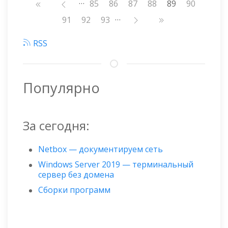
…
Нумерация
Страница
85
Страница
86
Страница
87
Страница
88
89
Страница
90
страниц
…
Страница
91
Страница
92
Страница
93
RSS
Популярно
За сегодня:
Netbox — документируем сеть
Windows Server 2019 — терминальный
сервер без домена
Сборки программ