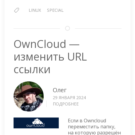
LINUX
SPECIAL
OwnCloud —
изменить URL
ссылки
Олег
29 ЯНВАРЯ 2024
ПОДРОБНЕЕ
О
OWNCLOUD
—
Если в Owncloud
ИЗМЕНИТЬ
переместить папку,
URL
на которую разрешён