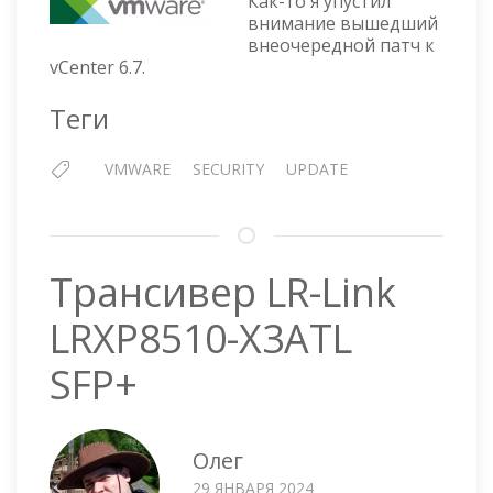
Как-то я упустил
6.7.0.55000
внимание вышедший
внеочередной патч к
vCenter 6.7.
Теги
VMWARE
SECURITY
UPDATE
Трансивер LR-Link
LRXP8510-X3ATL
SFP+
Олег
29 ЯНВАРЯ 2024