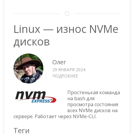
Linux — износ NVMe
дисков
Олег
29 ЯНВАРЯ 2024
ПОДРОБНЕЕ
О
LINUX
—
Простенькая команда
ИЗНОС
на bash для
NVME
просмотра состояния
ДИСКОВ
всех NVMe дисков на
сервере. Работает через NVMe-CLI.
Теги