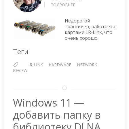
ПОДРОБНЕЕ
О
ТРАНСИВЕР
LR-
Недорогой
LINK
трансивер, работает с
LRXP8510-
картами LR-Link, что
X3ATL
очень хорошо.
SFP+
Теги
LR-LINK
HARDWARE
NETWORK
REVIEW
Windows 11 —
добавить папку в
библиотеку DLNA