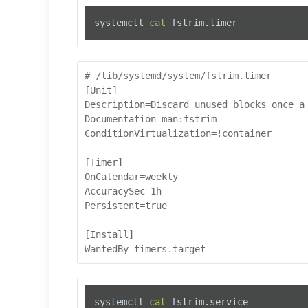
systemctl 
cat
 fstrim.timer
# /lib/systemd/system/fstrim.timer

[Unit]

Description=Discard unused blocks once a 
Documentation=man:fstrim

ConditionVirtualization=!container

[Timer]

OnCalendar=weekly

AccuracySec=1h

Persistent=true

[Install]

WantedBy=timers.target
systemctl 
cat
 fstrim.service