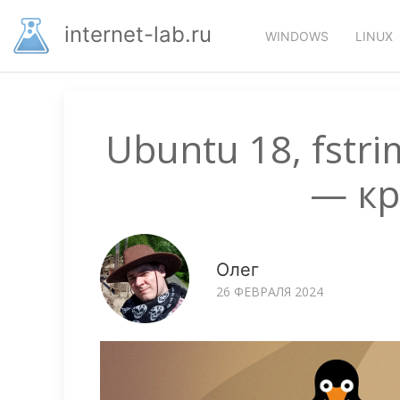
Перейти
Основная
к
internet-lab.ru
WINDOWS
LINUX
основному
навигация
содержанию
Ubuntu 18, fstr
— кр
Олег
26 ФЕВРАЛЯ 2024