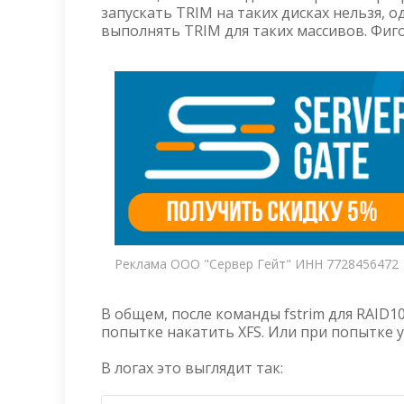
запускать TRIM на таких дисках нельзя, 
выполнять TRIM для таких массивов. Фиго
Реклама ООО "Сервер Гейт" ИНН 7728456472
В общем, после команды fstrim для RAID1
попытке накатить XFS. Или при попытке у
В логах это выглядит так: