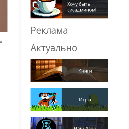
Хочу быть
сисадмином!
Реклама
ь
Актуально
Книги
Игры
Наш Дзен