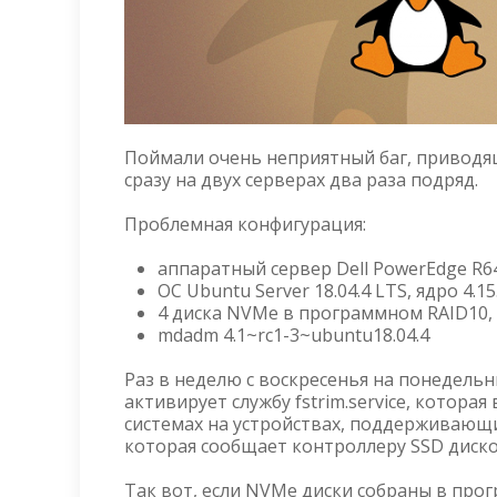
Поймали очень неприятный баг, приводя
сразу на двух серверах два раза подряд.
Проблемная конфигурация:
аппаратный сервер Dell PowerEdge R
ОС Ubuntu Server 18.04.4 LTS, ядро 4.15
4 диска NVMe в программном RAID10,
mdadm 4.1~rc1-3~ubuntu18.04.4
Раз в неделю с воскресенья на понедельни
активирует службу fstrim.service, котора
системах на устройствах, поддерживающих
которая сообщает контроллеру SSD диско
Так вот, если NVMe диски собраны в про