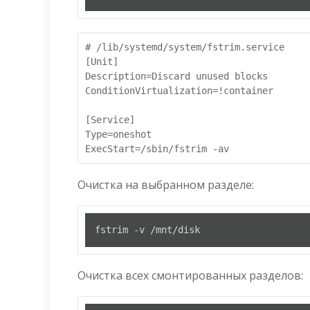
# /lib/systemd/system/fstrim.service

[Unit]

Description=Discard unused blocks

ConditionVirtualization=!container

[Service]

Type=oneshot

Очистка на выбранном разделе:
fstrim -v /mnt/disk
Очистка всех смонтированных разделов: