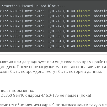
 Starting Discard unused blocks...

68172.639465] nvme nvme3: I/O 744 QID 40 
timeout
, abortin
68172.639472] nvme nvme3: I/O 745 QID 40 
timeout
, abortin
68172.639475] nvme nvme3: I/O 746 QID 40 
timeout
, abortin
68172.639476] nvme nvme3: I/O 747 QID 40 
timeout
, abortin
68172.639664] nvme nvme2: I/O 159 QID 40 
timeout
, abortin
68172.639669] nvme nvme2: I/O 160 QID 40 
timeout
, abortin
68172.639676] nvme nvme2: I/O 161 QID 40 
timeout
, abortin
68172.639678] nvme nvme2: I/O 162 QID 40 
timeout
, aborti
 массив или деградирует или ещё какое-то время работ
дин диск. После перезагрузки массив восстанавливается,
может быть повреждена, могут быть потери в данных.
тывает нормально.
 DL360 Gen10 с ядром 4.15.0-175 не падает (пока)
лечится обновлением ядра. Я попытался найти такую же