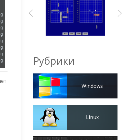
g

g

g

g

g

g

g

Рубрики
ng
ает
Windows
Linux