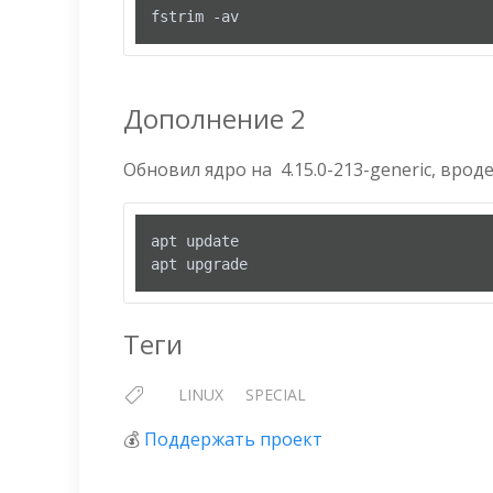
fstrim -av
Дополнение 2
Обновил ядро на 4.15.0-213-generic, врод
apt update

apt upgrade
Теги
LINUX
SPECIAL
💰
Поддержать проект