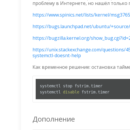
проблему в Интернете, но нашёл только 
https://www.spinics.net/lists/kernel/msg376
https://bugs.launchpad.net/ubuntu/+source
https://bugzilla.kernel.org/show_bug.cgi?id
https://unix.stackexchange.com/questions/4
systemctl-doesnt-help
Как временное решение: остановка тайме
systemctl stop fstrim.timer

systemctl 
disable
 fstrim.timer
Дополнение