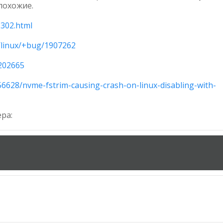
похожие.
5302.html
/linux/+bug/1907262
=202665
56628/nvme-fstrim-causing-crash-on-linux-disabling-with-
ра: