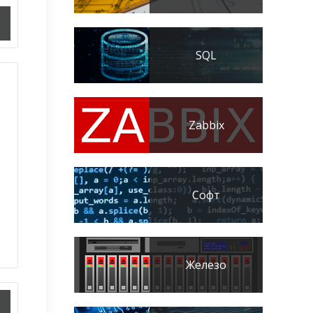
SQL
Zabbix
Софт
Железо