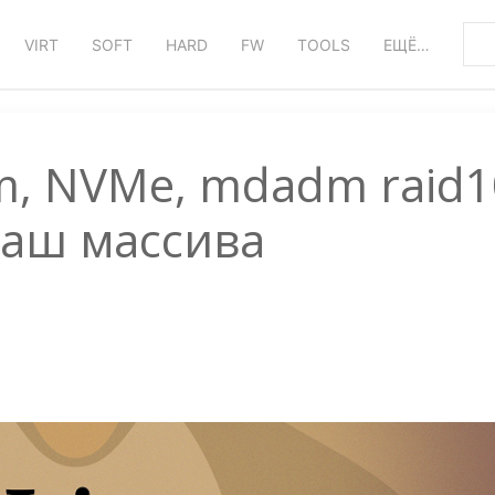
VIRT
SOFT
HARD
FW
TOOLS
ЕЩЁ…
im, NVMe, mdadm raid1
аш массива