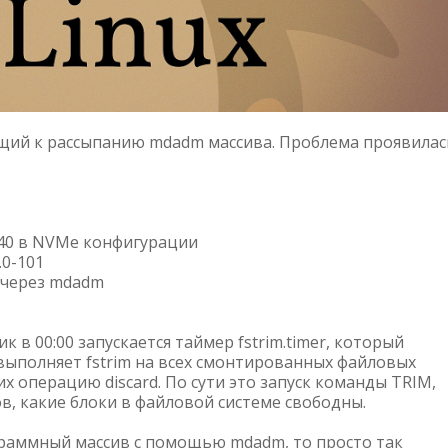
щий к рассыпанию mdadm массива. Проблема проявилас
640 в NVMe конфигурации
.0-101
 через mdadm
к в 00:00 запускается таймер fstrim.timer, который
я выполняет fstrim на всех смонтированных файловых
 операцию discard. По сути это запуск команды TRIM,
в, какие блоки в файловой системе свободны.
граммный массив с помощью mdadm, то просто так