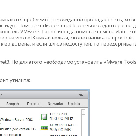
ачинаются проблемы - неожиданно пропадает сеть, хотя
е идут. Помогает disable-enable сетевого адаптера, но 
консоль VMware. Также иногда помогает смена vlan сети
птер на vmxnet3 никак нельзя, можно написать простой
ллер домена, и если шлюз недоступен, то передёргиват
et3. Но для этого необходимо установить VMware Tools
тоит утилита: