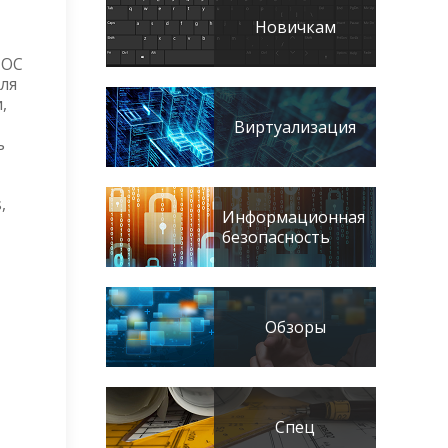
Новичкам
 ОС
для
,
Виртуализация
ь
,
Информационная
безопасность
Обзоры
Спец