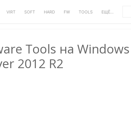
VIRT
SOFT
HARD
FW
TOOLS
ЕЩЁ…
are Tools на Windows
ver 2012 R2