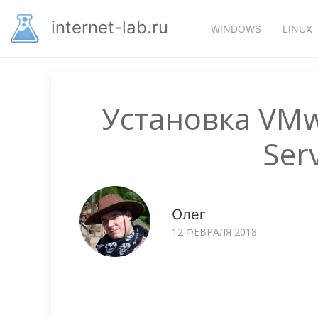
Перейти
Основная
к
internet-lab.ru
WINDOWS
LINUX
основному
навигация
содержанию
Установка VMw
Ser
Олег
12 ФЕВРАЛЯ 2018