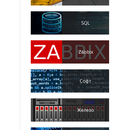
SQL
Zabbix
Софт
Железо