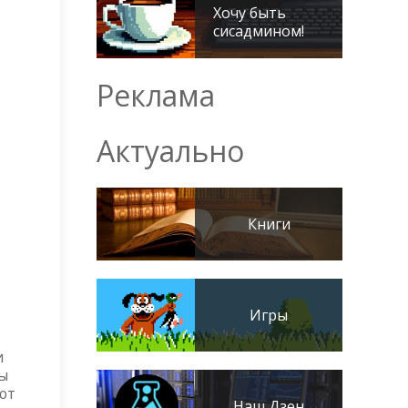
Хочу быть
сисадмином!
Реклама
Актуально
Книги
Игры
и
ны
ют
Наш Дзен